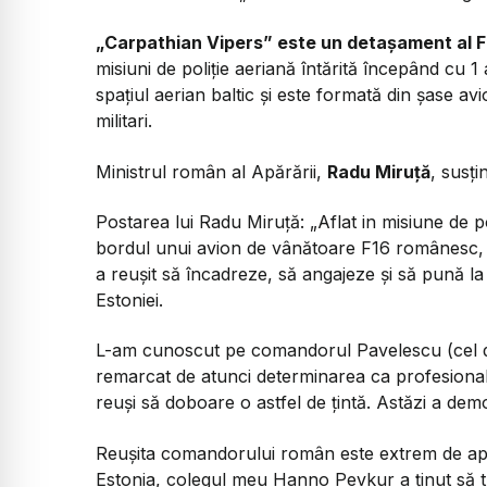
„Carpathian Vipers” este un detașament al 
misiuni de poliție aeriană întărită începând cu 1 
spațiul aerian baltic și este formată din șase a
militari.
Ministrul român al Apărării,
Radu Miruță
, susți
Postarea lui Radu Miruță:
„Aflat in misiune de p
bordul unui avion de vânătoare F16 românesc,
a reușit să încadreze, să angajeze și să pună la
Estoniei.
L-am cunoscut pe comandorul Pavelescu (cel din
remarcat de atunci determinarea ca profesiona
reuși să doboare o astfel de țintă. Astăzi a dem
Reușita comandorului român este extrem de apreci
Estonia, colegul meu Hanno Pevkur a ținut să tr