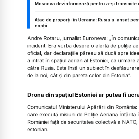
Moscova dezinformează pentru a-și transmite 
Atac de proporții în Ucraina: Rusia a lansat pe
nopții
Andre Rotaru, jurnalist Euronews:
„În comunica
incident. Era vorba despre o alertă de poliție ae
oficial, dar declarațiile păreau să ducă spre id
a intrat în spațiul aerian al Estoniei, ca urmare
către Rusia. Este însă un subiect în desfășurare 
de la noi, cât și din pareta celor din Estonia”.
Drona din spațiul Estoniei ar putea fi ucr
Comunicatul Ministerului Apărării din România:
care execută misiuni de Poliție Aeriană Întărită 
României față de securitatea colectivă a NATO, 
estonian.