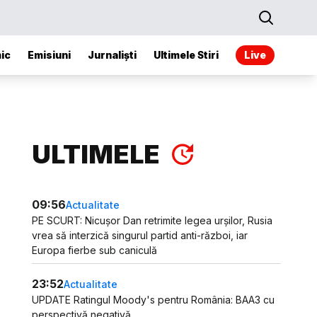
ic
Emisiuni
Jurnaliști
Ultimele Stiri
Live
ULTIMELE
09:56
Actualitate
PE SCURT: Nicușor Dan retrimite legea urșilor, Rusia
vrea să interzică singurul partid anti-război, iar
Europa fierbe sub caniculă
23:52
Actualitate
UPDATE Ratingul Moody's pentru România: BAA3 cu
perspectivă negativă