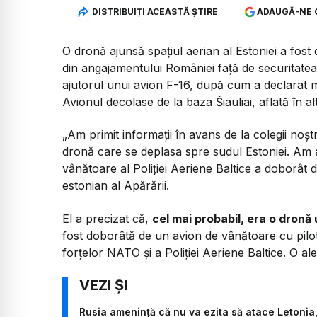
DISTRIBUIȚI ACEASTĂ ȘTIRE
ADAUGĂ-NE 
O dronă ajunsă spațiul aerian al Estoniei a fos
din angajamentului României față de securitatea
ajutorul unui avion F-16, după cum a declarat min
Avionul decolase de la baza Šiauliai, aflată în alt
„Am primit informații în avans de la colegii noștr
dronă care se deplasa spre sudul Estoniei. Am a
vânătoare al Poliției Aeriene Baltice a doborât 
estonian al Apărării.
El a precizat că,
cel mai probabil, era o dronă
fost doborâtă de un avion de vânătoare cu pilo
forțelor NATO și a Poliției Aeriene Baltice. O ale
Rusia amenință că nu va ezita să atace Letonia,