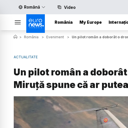
Română
Video
România
My Europe
Internați
>
România
>
Eveniment
>
Un pilot român a doborât o dron
ACTUALITATE
Un pilot român a doborât
Miruță spune că ar putea