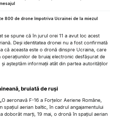
mesajul
ste 800 de drone împotriva Ucrainei de la miezul
t se spune că în jurul orei 11 a avut loc acest
riană. Deși identitatea dronei nu a fost confirmată
eea că aceasta este o dronă dinspre Ucraina, care
 a operațiunilor de bruiaj electronic desfășurat de
și așteptăm informații atât din partea autorităților
aineană, bruiată de ruși
„O aeronavă F-16 a Forțelor Aeriene Române,
în spațiul aerian baltic, în cadrul angajamentului
a doborât marți, 19 mai, o dronă în spațiul aerian