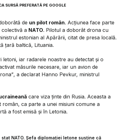
CA SURSĂ PREFERATĂ PE GOOGLE
t doborâtă de
un pilot român
. Acțiunea face parte
 colectivă a
NATO
. Pilotul a doborât drona cu
istrul estonian al Apărării, citat de presa locală.
ă țară baltică, Lituania.
i letoni, iar radarele noastre au detectat și o
ctivat măsurile necesare, iar un avion de
drona”
, a declarat Hanno Pevkur, ministrul
 ucraineană
care viza ținte din Rusia. Aceasta a
t român, ca parte a unei misiuni comune a
rtă a fost emisă și în Letonia.
 stat NATO. Șefa diplomației letone susține că