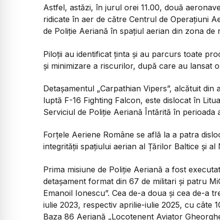
Astfel, astăzi, în jurul orei 11.00, două aeron
ridicate în aer de către Centrul de Operațiuni
de Poliție Aeriană în spațiul aerian din zona de 
Piloții au identificat ținta și au parcurs toate p
și minimizare a riscurilor, după care au lansat
Detașamentul „Carpathian Vipers”, alcătuit din 
luptă F-16 Fighting Falcon, este dislocat în Litua
Serviciul de Poliție Aeriană Întărită în perioada a
Forțele Aeriene Române se află la a patra dislo
integrității spațiului aerian al Țărilor Baltice și a
Prima misiune de Poliție Aeriană a fost execut
detașament format din 67 de militari și patru 
Emanoil Ionescu”. Cea de-a doua și cea de-a tre
iulie 2023, respectiv aprilie-iulie 2025, cu câte 
Baza 86 Aeriană „Locotenent Aviator Gheorghe