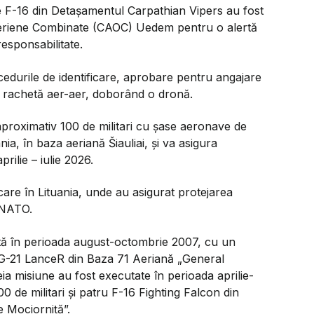
ave F-16 din Detașamentul Carpathian Vipers au fost
 Aeriene Combinate (CAOC) Uedem pentru o alertă
responsabilitate.
rocedurile de identificare, aprobare pentru angajare
 o rachetă aer-aer, doborând o dronă.
aproximativ 100 de militari cu şase aeronave de
nia, în baza aeriană Šiauliai, și va asigura
prilie – iulie 2026.
care în Lituania, unde au asigurat protejarea
l NATO.
ată în perioada august-octombrie 2007, cu un
MiG-21 LanceR din Baza 71 Aeriană „General
ia misiune au fost executate în perioada aprilie-
100 de militari și patru F-16 Fighting Falcon din
 Mociorniță”.