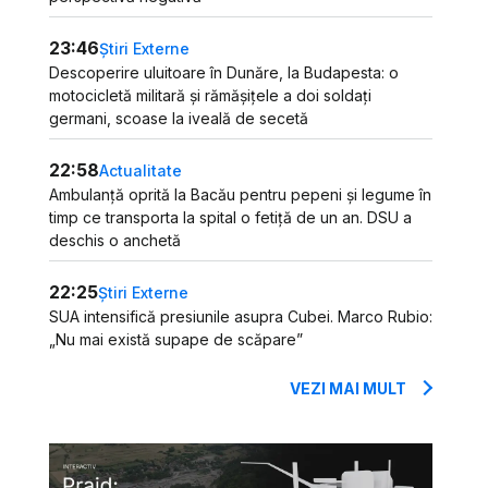
23:46
Știri Externe
Descoperire uluitoare în Dunăre, la Budapesta: o
motocicletă militară și rămășițele a doi soldați
germani, scoase la iveală de secetă
22:58
Actualitate
Ambulanță oprită la Bacău pentru pepeni și legume în
timp ce transporta la spital o fetiță de un an. DSU a
deschis o anchetă
22:25
Știri Externe
SUA intensifică presiunile asupra Cubei. Marco Rubio:
„Nu mai există supape de scăpare”
VEZI MAI MULT