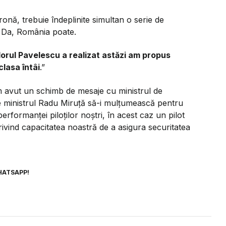
ronă, trebuie îndeplinite simultan o serie de
a. Da, România poate.
rul Pavelescu a realizat astăzi am propus
lasa întâi
.”
avut un schimb de mesaje cu ministrul de
 pe ministrul Radu Miruță să-i mulțumească pentru
erformanței piloților noștri, în acest caz un pilot
ivind capacitatea noastră de a asigura securitatea
HATSAPP!