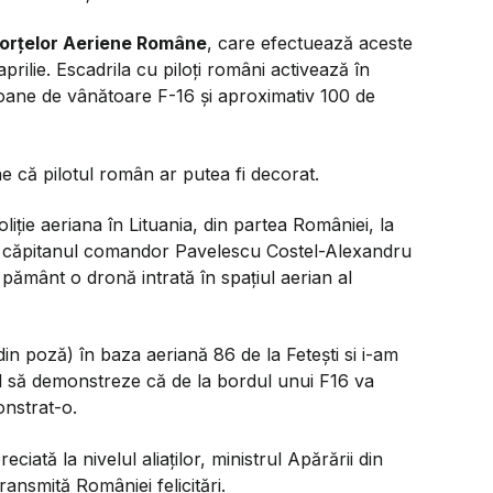
Forțelor Aeriene Române
, care efectuează aceste
aprilie. Escadrila cu piloți români activează în
vioane de vânătoare F-16 și aproximativ 100 de
ne că pilotul român ar putea fi decorat.
oliție aeriana în Lituania, din partea României, la
 căpitanul comandor Pavelescu Costel-Alexandru
 pământ o dronă intrată în spațiul aerian al
 poză) în baza aeriană 86 de la Fetești si i-am
l să demonstreze că de la bordul unui F16 va
onstrat-o.
ată la nivelul aliaților, ministrul Apărării din
ansmită României felicitări.