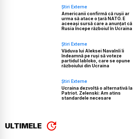
Știri Externe
Americanii confirmă că rușii ar
urma să atace o țară NATO. E
aceeași sursă care a anunțat că
Rusia începe războiul în Ucraina
Știri Externe
Văduva lui Aleksei Navalnîi îi
îndeamnă pe ruși să voteze
partidul Iabloko, care se opune
războiului din Ucraina
Știri Externe
Ucraina dezvoltă o alternativă la
Patriot. Zelenski: Am atins
standardele necesare
ULTIMELE