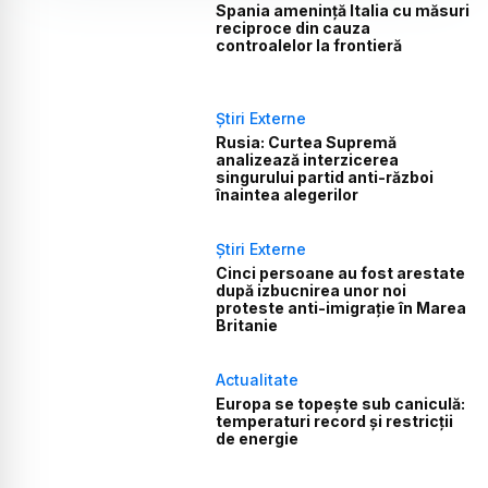
Spania amenință Italia cu măsuri
reciproce din cauza
controalelor la frontieră
Știri Externe
Rusia: Curtea Supremă
analizează interzicerea
singurului partid anti-război
înaintea alegerilor
Știri Externe
Cinci persoane au fost arestate
după izbucnirea unor noi
proteste anti-imigrație în Marea
Britanie
Actualitate
Europa se topește sub caniculă:
temperaturi record și restricții
de energie