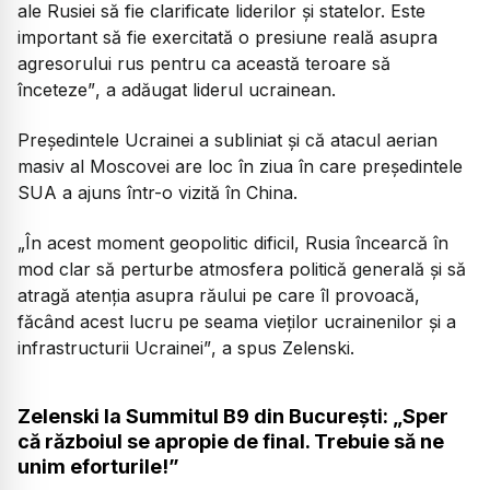
ale Rusiei să fie clarificate liderilor și statelor. Este
important să fie exercitată o presiune reală asupra
agresorului rus pentru ca această teroare să
înceteze”
, a adăugat liderul ucrainean.
Președintele Ucrainei a subliniat și că atacul aerian
masiv al Moscovei are loc în ziua în care președintele
SUA a ajuns într-o vizită în China.
„În acest moment geopolitic dificil, Rusia încearcă în
mod clar să perturbe atmosfera politică generală și să
atragă atenția asupra răului pe care îl provoacă,
făcând acest lucru pe seama vieților ucrainenilor și a
infrastructurii Ucrainei”
, a spus Zelenski.
Zelenski la Summitul B9 din București: „Sper
că războiul se apropie de final. Trebuie să ne
unim eforturile!”