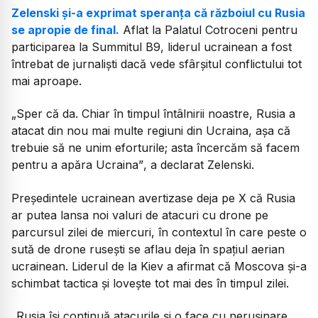
Zelenski și-a exprimat speranța că războiul cu Rusia
se apropie de final.
Aflat la Palatul Cotroceni pentru
participarea la Summitul B9, liderul ucrainean a fost
întrebat de jurnaliști dacă vede sfârșitul conflictului tot
mai aproape.
„Sper că da. Chiar în timpul întâlnirii noastre, Rusia a
atacat din nou mai multe regiuni din Ucraina, așa că
trebuie să ne unim eforturile; asta încercăm să facem
pentru a apăra Ucraina”
, a declarat Zelenski.
Președintele ucrainean avertizase deja pe X că Rusia
ar putea lansa noi valuri de atacuri cu drone pe
parcursul zilei de miercuri, în contextul în care peste o
sută de drone rusești se aflau deja în spațiul aerian
ucrainean. Liderul de la Kiev a afirmat că Moscova și-a
schimbat tactica și lovește tot mai des în timpul zilei.
„Rusia își continuă atacurile și o face cu nerușinare,