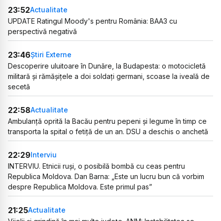
23:52
Actualitate
UPDATE Ratingul Moody's pentru România: BAA3 cu
perspectivă negativă
23:46
Știri Externe
Descoperire uluitoare în Dunăre, la Budapesta: o motocicletă
militară și rămășițele a doi soldați germani, scoase la iveală de
secetă
22:58
Actualitate
Ambulanță oprită la Bacău pentru pepeni și legume în timp ce
transporta la spital o fetiță de un an. DSU a deschis o anchetă
22:29
Interviu
INTERVIU. Etnicii ruși, o posibilă bombă cu ceas pentru
Republica Moldova. Dan Barna: „Este un lucru bun că vorbim
despre Republica Moldova. Este primul pas”
21:25
Actualitate