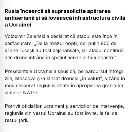
Rusia încearcă să suprasolicite apărarea
antiaeriană și să lovească infrastructura civilă
a Ucrainei
Volodimir Zelenski a declarat că atacul este încă în
desfășurare:
„De la miezul nopții, cel puțin 800 de
drone rusești au fost deja lansate, iar atacul continuă,
alte drone intrând în spațiul aerian al țării noastre”
.
Președintele Ucrainei a spus că, pe parcursul întregii
zile, Moscova și-a lansat dronele
„în valuri”
, vizând în
mod deliberat regiunile aflate în apropierea granițelor
statelor NATO.
Potrivit oficialilor ucraineni și serviciilor de intervenție,
regiunile din vestul Ucrainei au fost lovite, la fel ca
restul țării.