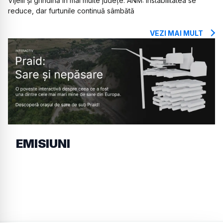
Vijelii și grindină în mai multe județe. ANM: Instabilitatea se
reduce, dar furtunile continuă sâmbătă
VEZI MAI MULT
EMISIUNI