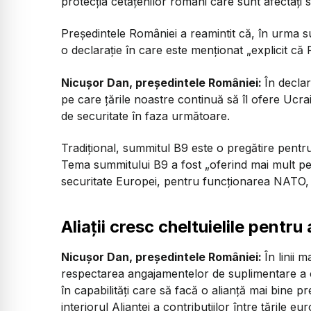
protecția cetățenilor români care sunt afectați s
Președintele României a reamintit că, în urma su
o declarație în care este menționat „explicit că
Nicușor Dan, președintele României:
În declar
pe care țările noastre continuă să îl ofere Ucrain
de securitate în faza următoare.
Tradițional, summitul B9 este o pregătire pent
Tema summitului B9 a fost „oferind mai mult pe
securitate Europei, pentru funcționarea NATO, r
Aliații cresc cheltuielile pentru
Nicușor Dan, președintele României:
În linii 
respectarea angajamentelor de suplimentare a ch
în capabilități care să facă o alianță mai bine pr
interiorul Alianței a contribuțiilor între țările e