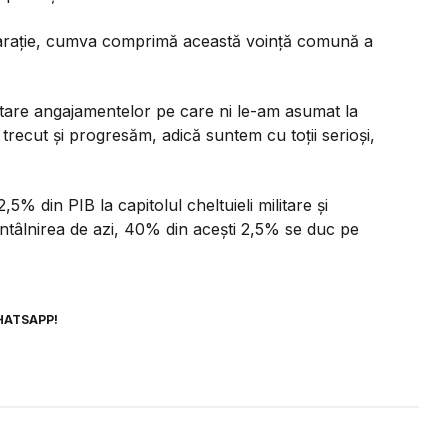
larație, cumva comprimă această voință comună a
tare angajamentelor pe care ni le-am asumat la
ecut și progresăm, adică suntem cu toții serioși,
5% din PIB la capitolul cheltuieli militare și
 întâlnirea de azi, 40% din acești 2,5% se duc pe
HATSAPP!