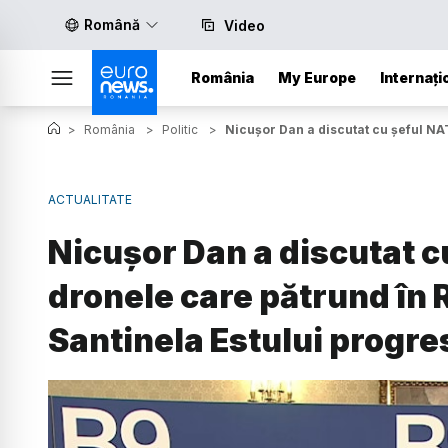
Română
Video
România
My Europe
Internați
>
România
>
Politic
>
Nicușor Dan a discutat cu șeful NA
ACTUALITATE
Nicușor Dan a discutat 
dronele care pătrund în 
Santinela Estului progr