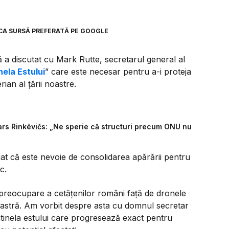
CA SURSĂ PREFERATĂ PE GOOGLE
 a discutat cu Mark Rutte, secretarul general al
nela Estului
” care este necesar pentru a-i proteja
ian al țării noastre.
ars Rinkēvičs: „Ne sperie că structuri precum ONU nu
iat că este nevoie de consolidarea apărării pentru
c.
 preocupare a cetățenilor români față de dronele
oastră. Am vorbit despre asta cu domnul secretar
ntinela estului care progresează exact pentru