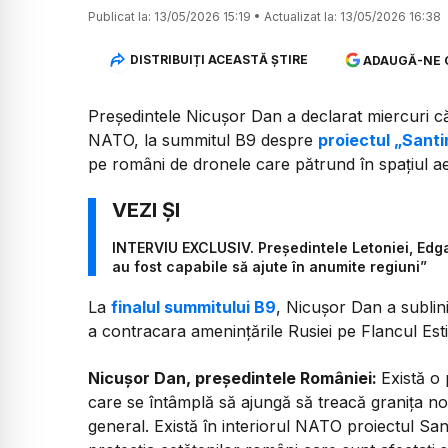
Publicat la:
13/05/2026 15:19
•
Actualizat la:
13/05/2026 16:38
DISTRIBUIȚI ACEASTĂ ȘTIRE
ADAUGĂ-NE 
Președintele Nicușor Dan a declarat miercuri că
NATO, la summitul B9 despre
proiectul „Santi
pe români de dronele care pătrund în spațiul aer
INTERVIU EXCLUSIV. Președintele Letoniei, Edg
au fost capabile să ajute în anumite regiuni”
La
finalul summitului B9
, Nicușor Dan a sublin
a contracara amenințările Rusiei pe Flancul Esti
Nicușor Dan, președintele României:
Există o
care se întâmplă să ajungă să treacă granița n
general. Există în interiorul NATO proiectul Sa