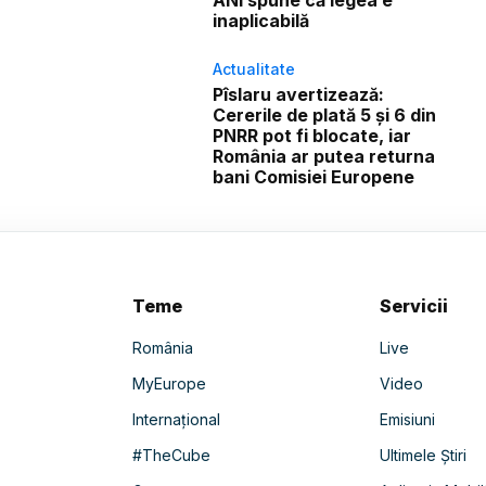
ANI spune că legea e
inaplicabilă
Actualitate
Pîslaru avertizează:
Cererile de plată 5 și 6 din
PNRR pot fi blocate, iar
România ar putea returna
bani Comisiei Europene
Teme
Servicii
România
Live
MyEurope
Video
Internațional
Emisiuni
#TheCube
Ultimele Știri