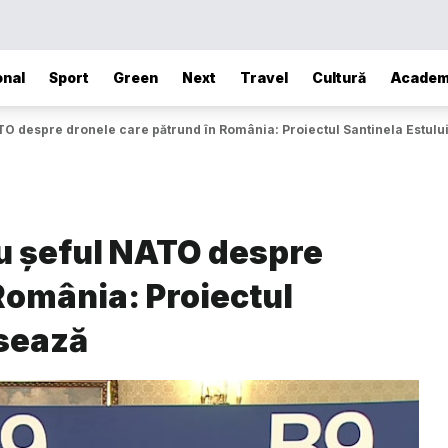
onal
Sport
Green
Next
Travel
Cultură
Academ
TO despre dronele care pătrund în România: Proiectul Santinela Estul
cu șeful NATO despre
România: Proiectul
esează