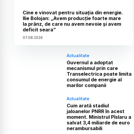
Cine e vinovat pentru situația din energie.
Ilie Bolojan: „Avem producție foarte mare
la prânz, de care nu avem nevoie și avem
deficit seara”
07
.
08
.
2026
Actualitate
Guvernul a adoptat
mecanismul prin care
Transelectrica poate limita
consumul de energie al
marilor companii
Actualitate
Cum arată stadiul
jaloanelor PNRR în acest
moment. Ministrul Pîslaru a
salvat 3,4 miliarde de euro
nerambursabili