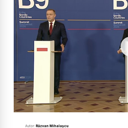
Autor:
Răzvan Mihalașcu