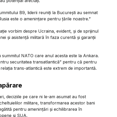
au potențial afectați.
mmitului B9, liderii reuniți la București au semnat
 Rusia este o amenințare pentru țările noastre.”
ație vorbim despre Ucraina, evident, și de sprijinul
ei și asistență militară în faza curentă și garanții
ru summitul NATO care anul acesta este la Ankara.
ntru securitatea transatlantică” pentru că pentru
elația trans-atlantică este extrem de importantă.
 apărare
mari, deciziile pe care ni le-am asumat au fost
eltuielilor militare, transformarea acestor bani
egătită pentru amenințări și echilibrarea în
uropene și SUA.