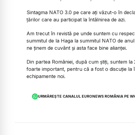
Sintagma NATO 3.0 pe care ați văzut-o în dec
țărilor care au participat la întâlnirea de azi.
Am trecut în revistă pe unde suntem cu respec
summitul de la Haga la summitul NATO de anul tr
ne ținem de cuvânt și asta face bine alianței.
Din partea României, după cum știți, suntem la 2,
foarte important, pentru că a fost o discuție la
echipamente noi.
URMĂREȘTE CANALUL EURONEWS ROMÂNIA PE W