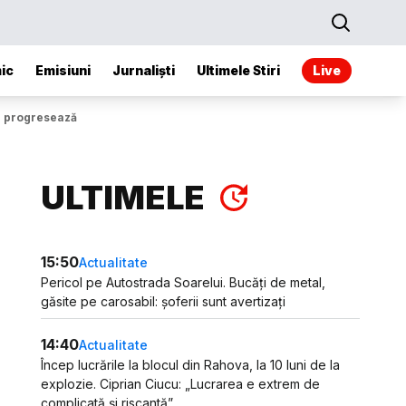
ic
Emisiuni
Jurnaliști
Ultimele Stiri
Live
ui progresează
ULTIMELE
15:50
Actualitate
Pericol pe Autostrada Soarelui. Bucăți de metal,
găsite pe carosabil: șoferii sunt avertizați
14:40
Actualitate
Încep lucrările la blocul din Rahova, la 10 luni de la
explozie. Ciprian Ciucu: „Lucrarea e extrem de
complicată și riscantă”