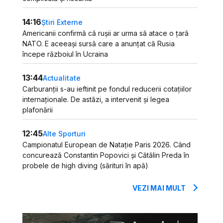
14:16
Știri Externe
Americanii confirmă că rușii ar urma să atace o țară
NATO. E aceeași sursă care a anunțat că Rusia
începe războiul în Ucraina
13:44
Actualitate
Carburanții s-au ieftinit pe fondul reducerii cotațiilor
internaționale. De astăzi, a intervenit și legea
plafonării
12:45
Alte Sporturi
Campionatul European de Natație Paris 2026. Când
concurează Constantin Popovici și Cătălin Preda în
probele de high diving (sărituri în apă)
VEZI MAI MULT