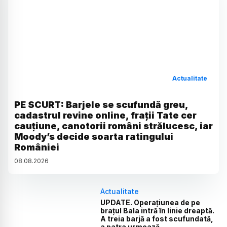
Actualitate
PE SCURT: Barjele se scufundă greu,
cadastrul revine online, frații Tate cer
cauțiune, canotorii români strălucesc, iar
Moody’s decide soarta ratingului
României
08
.
08
.
2026
Actualitate
UPDATE. Operațiunea de pe
brațul Bala intră în linie dreaptă.
A treia barjă a fost scufundată,
a patra urmează