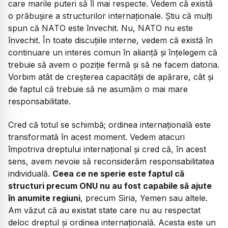
care marile puteri să îl mai respecte. Vedem că există
o prăbușire a structurilor internaționale. Știu că mulți
spun că NATO este învechit. Nu, NATO nu este
învechit. În toate discuțiile interne, vedem că există în
continuare un interes comun în alianță și înțelegem că
trebuie să avem o poziție fermă și să ne facem datoria.
Vorbim atât de creșterea capacității de apărare, cât și
de faptul că trebuie să ne asumăm o mai mare
responsabilitate.
​Cred că totul se schimbă; ordinea internațională este
transformată în acest moment. Vedem atacuri
împotriva dreptului internațional și cred că, în acest
sens, avem nevoie să reconsiderăm responsabilitatea
individuală.
Ceea ce ne sperie este faptul că
structuri precum ONU nu au fost capabile să ajute
în anumite regiuni
, precum Siria, Yemen sau altele.
Am văzut că au existat state care nu au respectat
deloc dreptul și ordinea internațională. Acesta este un