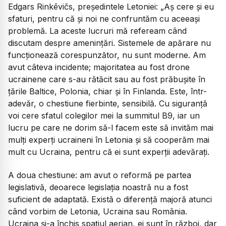
Edgars Rinkēvičs, președintele Letoniei:
„Aș cere și eu
sfaturi, pentru că și noi ne confruntăm cu aceeași
problemă. La aceste lucruri mă refeream când
discutam despre amenințări. Sistemele de apărare nu
funcționează corespunzător, nu sunt moderne. Am
avut câteva incidente; majoritatea au fost drone
ucrainene care s-au rătăcit sau au fost prăbușite în
țările Baltice, Polonia, chiar și în Finlanda. Este, într-
adevăr, o chestiune fierbinte, sensibilă. Cu siguranță
voi cere sfatul colegilor mei la summitul B9, iar un
lucru pe care ne dorim să-l facem este să invităm mai
mulți experți ucraineni în Letonia și să cooperăm mai
mult cu Ucraina, pentru că ei sunt experții adevărați.
​A doua chestiune: am avut o reformă pe partea
legislativă, deoarece legislația noastră nu a fost
suficient de adaptată. Există o diferență majoră atunci
când vorbim de Letonia, Ucraina sau România.
Ucraina și-a închis spațiul aerian, ei sunt în război, dar