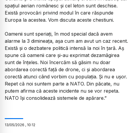
spațiul aerian românesc și cel leton sunt deschise.
Există provocări privind modul în care răspunde
Europa la acestea. Vom discuta aceste chestiuni.
​Oamenii sunt speriați, în mod special dacă avem
alarme la 3 dimineața, așa cum am avut un caz recent.
Există și o dezbatere politică intensă la noi în țară. Aș
spune că oamenii care și-au exprimat dezamăgirea
sunt de înțeles. Noi încercăm să găsim nu doar
abordarea corectă față de drone, ci și abordarea
corectă atunci când vorbim cu populația. Și nu e ușor.
Repet că noi suntem parte a NATO. Din păcate, nu
putem afirma că aceste incidente nu se vor repeta.
NATO își consolidează sistemele de apărare.”
13
/
05
/
2026
,
10:12