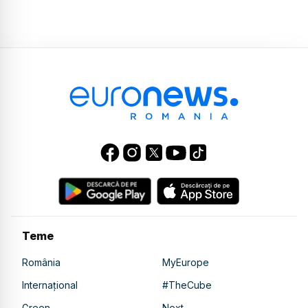
Teme
România
MyEurope
Internațional
#TheCube
Green
Next