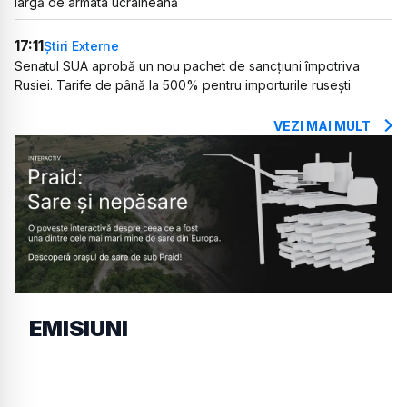
largă de armata ucraineană
17:11
Știri Externe
Senatul SUA aprobă un nou pachet de sancțiuni împotriva
Rusiei. Tarife de până la 500% pentru importurile rusești
VEZI MAI MULT
EMISIUNI