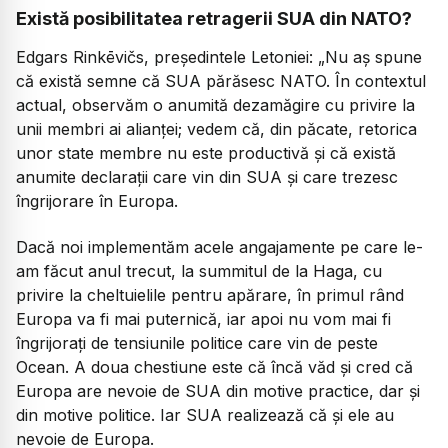
Există posibilitatea retragerii SUA din NATO?
Edgars Rinkēvičs, președintele Letoniei:
„Nu aș spune
că există semne că SUA părăsesc NATO. În contextul
actual, observăm o anumită dezamăgire cu privire la
unii membri ai alianței; vedem că, din păcate, retorica
unor state membre nu este productivă și că există
anumite declarații care vin din SUA și care trezesc
îngrijorare în Europa.
​Dacă noi implementăm acele angajamente pe care le-
am făcut anul trecut, la summitul de la Haga, cu
privire la cheltuielile pentru apărare, în primul rând
Europa va fi mai puternică, iar apoi nu vom mai fi
îngrijorați de tensiunile politice care vin de peste
Ocean. A doua chestiune este că încă văd și cred că
Europa are nevoie de SUA din motive practice, dar și
din motive politice. Iar SUA realizează că și ele au
nevoie de Europa.