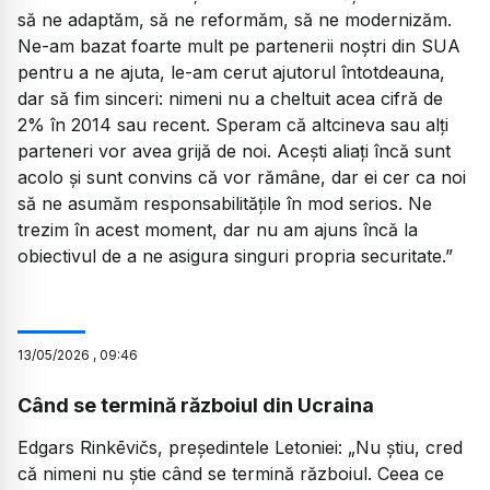
să ne adaptăm, să ne reformăm, să ne modernizăm.
Ne-am bazat foarte mult pe partenerii noștri din SUA
pentru a ne ajuta, le-am cerut ajutorul întotdeauna,
dar să fim sinceri: nimeni nu a cheltuit acea cifră de
2% în 2014 sau recent. Speram că altcineva sau alți
parteneri vor avea grijă de noi. Acești aliați încă sunt
acolo și sunt convins că vor rămâne, dar ei cer ca noi
să ne asumăm responsabilitățile în mod serios. Ne
trezim în acest moment, dar nu am ajuns încă la
obiectivul de a ne asigura singuri propria securitate.”
13
/
05
/
2026
,
09:46
Când se termină războiul din Ucraina
Edgars Rinkēvičs, președintele Letoniei:
„Nu știu, cred
că nimeni nu știe când se termină războiul. Ceea ce