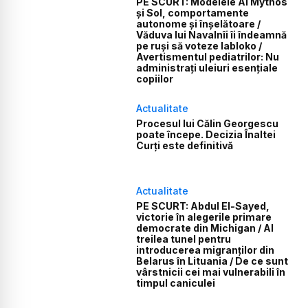
PE SCURT: Modelele AI Mythos
și Sol, comportamente
autonome și înșelătoare /
Văduva lui Navalnîi îi îndeamnă
pe ruși să voteze Iabloko /
Avertismentul pediatrilor: Nu
administrați uleiuri esențiale
copiilor
Actualitate
Procesul lui Călin Georgescu
poate începe. Decizia Înaltei
Curți este definitivă
Actualitate
PE SCURT: Abdul El-Sayed,
victorie în alegerile primare
democrate din Michigan / Al
treilea tunel pentru
introducerea migranților din
Belarus în Lituania / De ce sunt
vârstnicii cei mai vulnerabili în
timpul caniculei