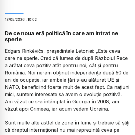
13
/
05
/
2026
,
10:02
De ce noua eră politică în care am intrat ne
sperie
Edgars Rinkēvičs, președintele Letoniei: ​
„Este ceva
care ne sperie. Cred că lumea de după Războiul Rece
a arătat ceva pozitiv atât pentru noi, cât și pentru
România. Noi ne-am obținut independența după 50 de
ani de ocupație, iar ambele țări s-au alăturat UE și
NATO, beneficiind foarte mult de acest fapt. Ca națiuni
mici, suntem interesate să avem o evoluție pozitivă.
Am văzut ce s-a întâmplat în Georgia în 2008, am
văzut apoi Crimeea, iar acum vedem Ucraina.
​Sunt multe alte astfel de zone în lume și trebuie să știți
că dreptul internațional nu mai reprezintă ceva pe