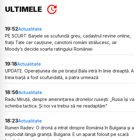
ULTIMELE
19:52
Actualitate
PE SCURT: Barjele se scufundă greu, cadastrul revine online,
frații Tate cer cauțiune, canotorii români strălucesc, iar
Moody’s decide soarta ratingului României
19:18
Actualitate
UPDATE. Operațiunea de pe brațul Bala intră în linie dreaptă. A
treia barjă a fost scufundată, a patra urmează
18:56
Actualitate
Radu Miruță, despre amenințarea dronelor rusești: „Rusia își va
schimba tactica. Și noi va trebui să ne readaptăm”
18:23
Actualitate
Rumen Radev: O dronă a intrat dinspre România în Bulgaria și a
explodat lângă graniță. Bulgaria: E un aparat folosit pe scară