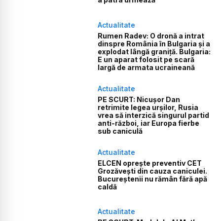
Actualitate
Rumen Radev: O dronă a intrat
dinspre România în Bulgaria și a
explodat lângă graniță. Bulgaria:
E un aparat folosit pe scară
largă de armata ucraineană
Actualitate
PE SCURT: Nicușor Dan
retrimite legea urșilor, Rusia
vrea să interzică singurul partid
anti-război, iar Europa fierbe
sub caniculă
Actualitate
ELCEN oprește preventiv CET
Grozăvești din cauza caniculei.
Bucureștenii nu rămân fără apă
caldă
Actualitate