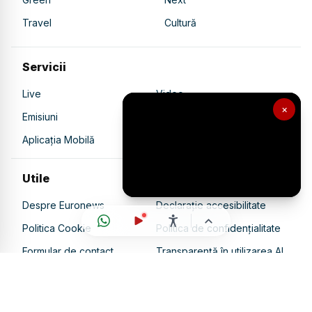
Travel
Cultură
Servicii
Live
Video
×
Emisiuni
Ultimele Știri
Aplicația Mobilă
Utile
Despre Euronews
Declarație accesibilitate
Politica Cookie
Politica de confidențialitate
Formular de contact
Transparență în utilizarea AI
Gestionați preferințele