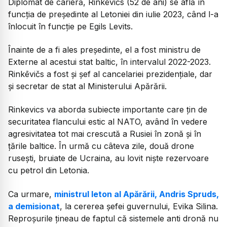
Diplomat de carieră, Rinkēvičs (52 de ani) se află în
funcția de președinte al Letoniei din iulie 2023, când l-a
înlocuit în funcție pe Egils Levits.
Înainte de a fi ales președinte, el a fost ministru de
Externe al acestui stat baltic, în intervalul 2022-2023.
Rinkēvičs a fost și șef al cancelariei prezidențiale, dar
și secretar de stat al Ministerului Apărării.
Rinkevics va aborda subiecte importante care țin de
securitatea flancului estic al NATO, având în vedere
agresivitatea tot mai crescută a Rusiei în zonă și în
țările baltice. În urmă cu câteva zile, două drone
rusești, bruiate de Ucraina, au lovit niște rezervoare
cu petrol din Letonia.
Ca urmare,
ministrul leton al Apărării, Andris Spruds,
a demisionat
, la cererea șefei guvernului, Evika Silina.
Reproșurile țineau de faptul că sistemele anti dronă nu