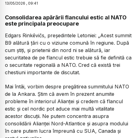
13
/
05
/
2026
,
09:41
Consolidarea apărării flancului estic al NATO
este principala preocupare
Edgars Rinkēvičs, președintele Letoniei:
„Acest summit
B9 alătură țări cu o viziune comună în regiune. După
cum știți, și prietenii din nord ni se alătură, iar
securitatea de pe flancul estic trebuie să fie definită ca
o securitate regională a NATO. Cred că există trei
chestiuni importante de discutat.
​Mai întâi, vorbim despre pregătirea summitului NATO
de la Ankara. Știm că avem în prezent anumite
probleme în interiorul Alianței și credem că flancul
estic și cel nordic pot aduce mai multă vitalitate
acestor discuții. Ne putem concentra asupra
consolidării Alianței Nord-Atlantice și asupra modului
în care putem lucra împreună cu SUA, Canada și