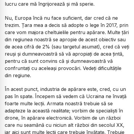
lucru care mă îngrijorează și mă sperie.
​Nu, Europa încă nu face suficient, dar cred că ne
trezim. Țara mea a decis să adopte o lege în 2017, prin
care vom majora cheltuielile pentru apărare. Multe țări
din regiunea noastră se apropie de acest obiectiv sau
de acea cifră de 2% (sau targetul asumat), cred că veți
reuși și dumneavoastră să vă apropiați de acea țintă,
pentru că sunt convins că și dumneavoastră vă
confruntați cu aceleași provocări. Vedeți dificultățile
din regiune.
​În acest punct, industria de apărare este, cred, cu un
pas în spate. Începem să vedem că Ucraina ne învață
foarte multe lecții. Armata noastră trebuie să se
adapteze la această realitate; vorbim de specialiști în
drone, în apărare electronică. Vorbim de un război
care nu seamănă cu niciun alt război din secolul XX,
iar aici sunt multe lecții care trebuie învățate. Trebuie