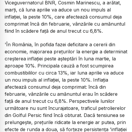
Viceguvernatorul BNR, Cosmin Marinescu, a arătat,
marți, că luna aprilie va aduce un nou impuls al
inflației, la peste 10%, care afectează consumul deja
comprimat încă din februarie, vânzările cu amănuntul
fiind în scădere față de anul trecut cu 6,8%.
'În România, în pofida fazei deficitare a cererii din
economie, majorarea prețurilor la energie a determinat
creșterea inflației peste așteptări în luna martie, la
aproape 10%. Principala cauză a fost scumpirea
combustibililor cu circa 13%, iar luna aprilie va aduce
un nou impuls al inflației, la peste 10%. Inflația
afectează consumul deja comprimat: încă din
februarie, vânzările cu amănuntul erau în scădere
față de anul trecut cu 6,8%. Perspectivele lunilor
următoare nu sunt încurajatoare, traficul petrolierelor
din Golful Persic fiind încă obturat. Dacă tensiunea se
prelungește, prețurile ridicate la energie ar putea, prin
efecte de runda a doua, să forțeze persistența 'inflației