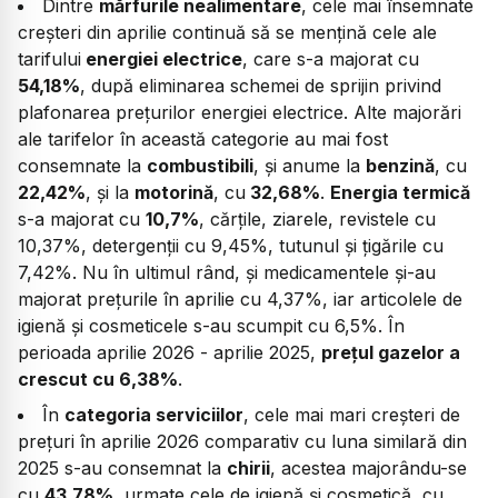
Dintre
mărfurile nealimentare
, cele mai însemnate
creşteri din aprilie continuă să se mențină cele ale
tarifului
energiei electrice
, care s-a majorat cu
54,18%
, după eliminarea schemei de sprijin privind
plafonarea prețurilor energiei electrice. Alte majorări
ale tarifelor în această categorie au mai fost
consemnate la
combustibili
, și anume la
benzină
, cu
22,42%
, și la
motorină
, cu
32,68%
.
Energia termică
s-a majorat cu
10,7%
, cărțile, ziarele, revistele cu
10,37%, detergenții cu 9,45%, tutunul și țigările cu
7,42%. Nu în ultimul rând, și medicamentele și-au
majorat prețurile în aprilie cu 4,37%, iar articolele de
igienă și cosmeticele s-au scumpit cu 6,5%. În
perioada aprilie 2026 - aprilie 2025,
preţul gazelor a
crescut cu 6,38%
.
În
categoria serviciilor
, cele mai mari creșteri de
prețuri în aprilie 2026 comparativ cu luna similară din
2025 s-au consemnat la
chirii
, acestea majorându-se
cu
43,78%
, urmate cele de igienă și cosmetică, cu