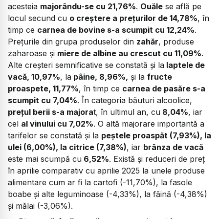
acesteia
majorându-se cu 21,76%
.
Ouăle
se află pe
locul secund cu
o creștere a prețurilor de 14,78%
, în
timp ce
carnea de bovine s-a scumpit cu 12,24%
.
Prețurile din grupa produselor din
zahăr
, produse
zaharoase și
miere de albine au crescut cu 11,09%
.
Alte creșteri semnificative se constată și la
laptele de
vacă, 10,97%
, la
pâine, 8,96%,
și la
fructe
proaspete, 11,77%
, în timp ce
carnea de pasăre s-a
scumpit cu 7,04%
. În categoria băuturi alcoolice,
prețul berii s-a majora
t, în ultimul an, cu
8,04%
, iar
cel
al vinului cu 7,02%
. O altă majorare importantă a
tarifelor se constată și la
peștele proaspăt (7,93%), la
ulei (6,00%), la citrice (7,38%)
, iar
brânza de vacă
este mai scumpă cu
6,52%
. Există și reduceri de preț
în aprilie comparativ cu aprilie 2025 la unele produse
alimentare cum ar fi la cartofi (-11,70%), la fasole
boabe și alte leguminoase (-4,33%), la făină (-4,38%)
și mălai (-3,06%).