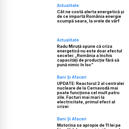
Actualitate
Cât ne costă alerta energetică și
de ce importă România energie
scumpă seara, la orele de vârf
Actualitate
Radu Miruță spune că criza
energetică nu este doar efectul
secetei: „România a închis
capacități de producție fără să
pună nimic în loc”
Bani Și Afaceri
UPDATE: Reactorul 2 al centralei
nucleare de la Cernavodă mai
poate funcționa cel mult patru
zile. Facturi mai mari la
electricitate, primul efect al
crizei
Bani Și Afaceri
Motorina se apropie de 11 lei pe