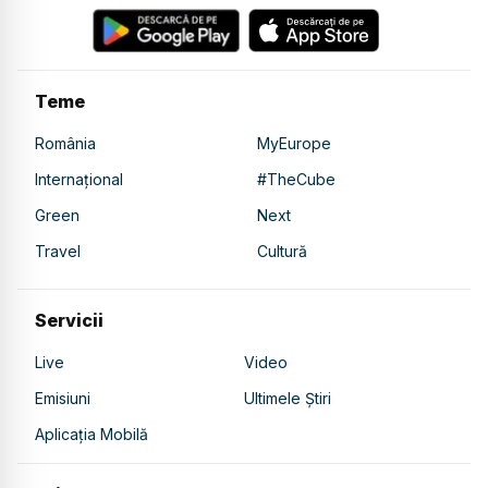
Teme
România
MyEurope
Internațional
#TheCube
Green
Next
Travel
Cultură
Servicii
Live
Video
Emisiuni
Ultimele Știri
Aplicația Mobilă