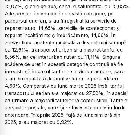
15,07%, și cele de apă, canal și salubritate, cu 15,05%.
Alte creșteri însemnate în această categorie, pe
parcursul unui an, s-au înregistrat la serviciile de
reparații auto, 14,65%, serviciile de confecţionat şi
reparat încălțăminte și îmbrăcăminte, 14,66%. În
același timp, asistența medicală a devenit mai scumpă
cu 12,61%, transportul urban și-a majorat tariful cu
8,56%, iar cel interurban rutier cu 11,11%. Singura
scădere de preț în această categorie continuă să fie
înregistrată în cazul tarifelor serviciilor aeriene, care
s-au diminuat față de anul anterior la perioadă cu
4,69%. Comparativ cu luna martie 2026 însă, tariful
transportului aerian s-a majorat cu 27,58%, în special
ca urmare a majorării tarifelor la combustibili. Tarifele
serviciilor poștale, care își reduseseră cotele în lunile
anterioare, în aprilie 2026, față de luna similară din
2025, s-au majorat cu 9,92%.