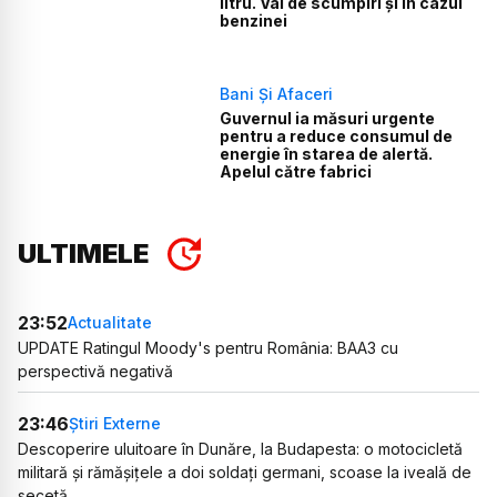
litru. Val de scumpiri și în cazul
benzinei
Bani Și Afaceri
Guvernul ia măsuri urgente
pentru a reduce consumul de
energie în starea de alertă.
Apelul către fabrici
ULTIMELE
23:52
Actualitate
UPDATE Ratingul Moody's pentru România: BAA3 cu
perspectivă negativă
23:46
Știri Externe
Descoperire uluitoare în Dunăre, la Budapesta: o motocicletă
militară și rămășițele a doi soldați germani, scoase la iveală de
secetă