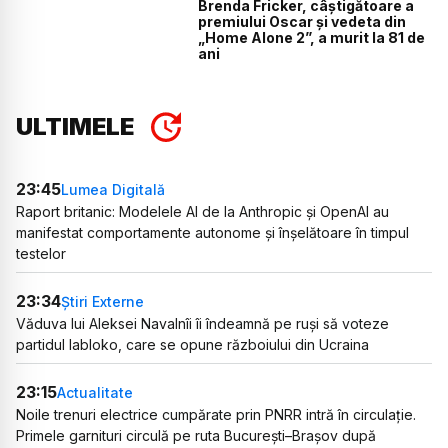
Brenda Fricker, câștigătoare a
premiului Oscar și vedeta din
„Home Alone 2”, a murit la 81 de
ani
ULTIMELE
23:45
Lumea Digitală
Raport britanic: Modelele AI de la Anthropic și OpenAI au
manifestat comportamente autonome și înșelătoare în timpul
testelor
23:34
Știri Externe
Văduva lui Aleksei Navalnîi îi îndeamnă pe ruși să voteze
partidul Iabloko, care se opune războiului din Ucraina
23:15
Actualitate
Noile trenuri electrice cumpărate prin PNRR intră în circulație.
Primele garnituri circulă pe ruta București–Brașov după