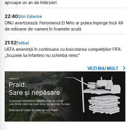
aproape un an de întârzieri
22:40
Știri Externe
ONU avertizează: Fenomenul El Niño ar putea împinge încă 49
de milioane de oameni în foamete acută
21:52
Fotbal
UEFA amenință în continuare cu boicotarea competițiilor FIFA:
„Scuzele lui Infantino nu schimbă nimic”
VEZI MAI MULT