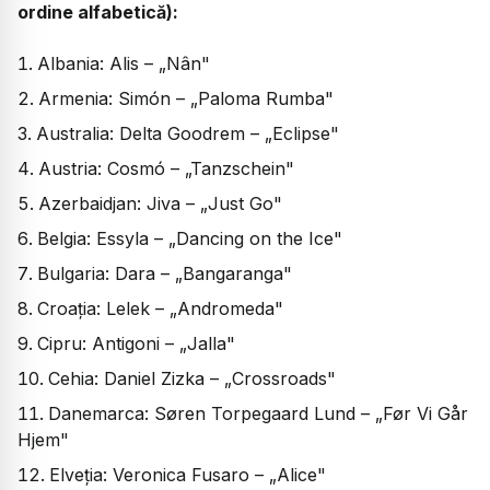
ordine alfabetică):
Albania: Alis – „Nân"
Armenia: Simón – „Paloma Rumba"
Australia: Delta Goodrem – „Eclipse"
Austria: Cosmó – „Tanzschein"
Azerbaidjan: Jiva – „Just Go"
Belgia: Essyla – „Dancing on the Ice"
Bulgaria: Dara – „Bangaranga"
Croația: Lelek – „Andromeda"
Cipru: Antigoni – „Jalla"
Cehia: Daniel Zizka – „Crossroads"
Danemarca: Søren Torpegaard Lund – „Før Vi Går
Hjem"
Elveția: Veronica Fusaro – „Alice"