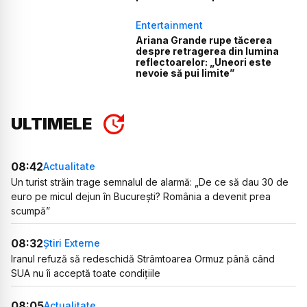
Entertainment
Ariana Grande rupe tăcerea
despre retragerea din lumina
reflectoarelor: „Uneori este
nevoie să pui limite”
ULTIMELE
08:42
Actualitate
Un turist străin trage semnalul de alarmă: „De ce să dau 30 de
euro pe micul dejun în București? România a devenit prea
scumpă”
08:32
Știri Externe
Iranul refuză să redeschidă Strâmtoarea Ormuz până când
SUA nu îi acceptă toate condițiile
08:05
Actualitate