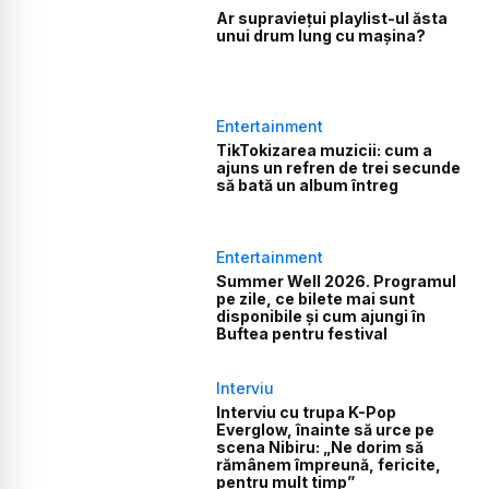
Ar supraviețui playlist-ul ăsta
unui drum lung cu mașina?
Entertainment
TikTokizarea muzicii: cum a
ajuns un refren de trei secunde
să bată un album întreg
Entertainment
Summer Well 2026. Programul
pe zile, ce bilete mai sunt
disponibile și cum ajungi în
Buftea pentru festival
Interviu
Interviu cu trupa K-Pop
Everglow, înainte să urce pe
scena Nibiru: „Ne dorim să
rămânem împreună, fericite,
pentru mult timp”