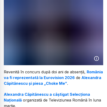
Revenită în concurs după doi ani de absență,
România
va fi reprezentată la Eurovision 2026
de
Alexandra
Căpitănescu și piesa „Choke Me”
.
Alexandra Căpitănescu a câștigat Selecționa
Națională
organizată de Televiziunea Română în luna
martie.