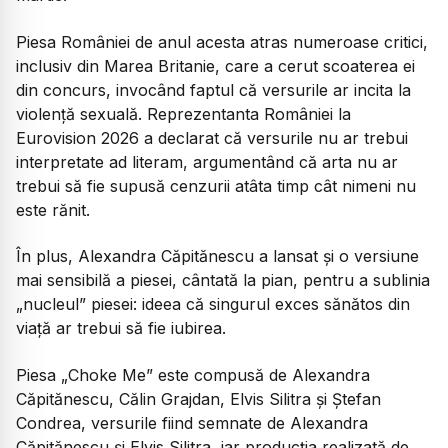
Piesa României de anul acesta atras numeroase critici,
inclusiv din Marea Britanie, care a cerut scoaterea ei
din concurs, invocând faptul că versurile ar incita la
violență sexuală. Reprezentanta României la
Eurovision 2026 a declarat că versurile nu ar trebui
interpretate ad literam, argumentând că arta nu ar
trebui să fie supusă cenzurii atâta timp cât nimeni nu
este rănit.
În plus, Alexandra Căpitănescu a lansat și o versiune
mai sensibilă a piesei, cântată la pian, pentru a sublinia
„nucleul” piesei: ideea că singurul exces sănătos din
viață ar trebui să fie iubirea.
Piesa „Choke Me” este compusă de Alexandra
Căpitănescu, Călin Grajdan, Elvis Silitra și Ștefan
Condrea, versurile fiind semnate de Alexandra
Căpitănescu și Elvis Silitra, iar producția realizată de