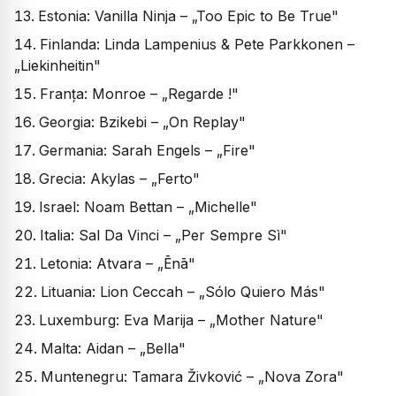
Estonia: Vanilla Ninja – „Too Epic to Be True"
Finlanda: Linda Lampenius & Pete Parkkonen –
„Liekinheitin"
Franța: Monroe – „Regarde !"
Georgia: Bzikebi – „On Replay"
Germania: Sarah Engels – „Fire"
Grecia: Akylas – „Ferto"
Israel: Noam Bettan – „Michelle"
Italia: Sal Da Vinci – „Per Sempre Sì"
Letonia: Atvara – „Ēnā"
Lituania: Lion Ceccah – „Sólo Quiero Más"
Luxemburg: Eva Marija – „Mother Nature"
Malta: Aidan – „Bella"
Muntenegru: Tamara Živković – „Nova Zora"