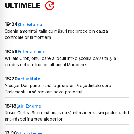
ULTIMELE
19:24
Știri Externe
Spania amenință Italia cu măsuri reciproce din cauza
controalelor la frontieră
18:56
Entertainment
William Orbit, omul care a locuit într-o școală părăsită și a
produs cel mai frumos album al Madonnei
18:20
Actualitate
Nicușor Dan pune frână legii urșilor. Președintele cere
Parlamentului să reexamineze proiectul
18:18
Știri Externe
Rusia: Curtea Supremă analizează interzicerea singurului partid
anti-război înaintea alegerilor
17:38
Știri Externe