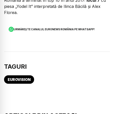
România a terminat în top 10 în anul 2017:
locul 7
cu
piesa „Yodel It” interpretată de Ilinca Băcilă și Alex
Florea.
URMĂREȘTE CANALUL EURONEWS ROMÂNIA PE WHATSAPP!
TAGURI
EUROVISION