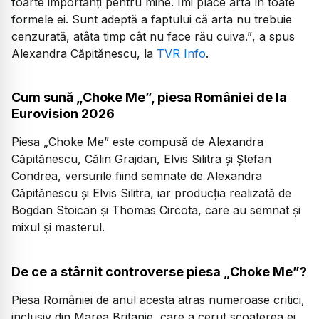
foarte importanți pentru mine. Îmi place arta în toate
formele ei. Sunt adeptă a faptului că arta nu trebuie
cenzurată, atâta timp cât nu face rău cuiva.”
, a spus
Alexandra Căpitănescu, la
TVR Info
.
Cum sună „Choke Me”, piesa României de la
Eurovision 2026
Piesa „Choke Me” este compusă de Alexandra
Căpitănescu, Călin Grajdan, Elvis Silitra și Ștefan
Condrea, versurile fiind semnate de Alexandra
Căpitănescu și Elvis Silitra, iar producția realizată de
Bogdan Stoican și Thomas Circota, care au semnat și
mixul și masterul.
De ce a stârnit controverse piesa „Choke Me”?
Piesa României de anul acesta atras numeroase critici,
inclusiv din Marea Britanie, care a cerut scoaterea ei