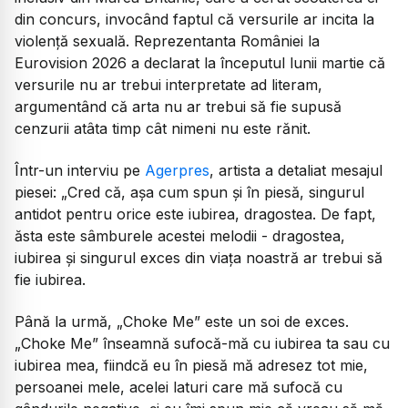
din concurs, invocând faptul că versurile ar incita la
violență sexuală. Reprezentanta României la
Eurovision 2026 a declarat la începutul lunii martie că
versurile nu ar trebui interpretate ad literam,
argumentând că arta nu ar trebui să fie supusă
cenzurii atâta timp cât nimeni nu este rănit.
Într-un interviu pe
Agerpres
, artista a detaliat mesajul
piesei:
„Cred că, așa cum spun și în piesă, singurul
antidot pentru orice este iubirea, dragostea. De fapt,
ăsta este sâmburele acestei melodii - dragostea,
iubirea și singurul exces din viața noastră ar trebui să
fie iubirea.
Până la urmă, „Choke Me” este un soi de exces.
„Choke Me” înseamnă sufocă-mă cu iubirea ta sau cu
iubirea mea, fiindcă eu în piesă mă adresez tot mie,
persoanei mele, acelei laturi care mă sufocă cu