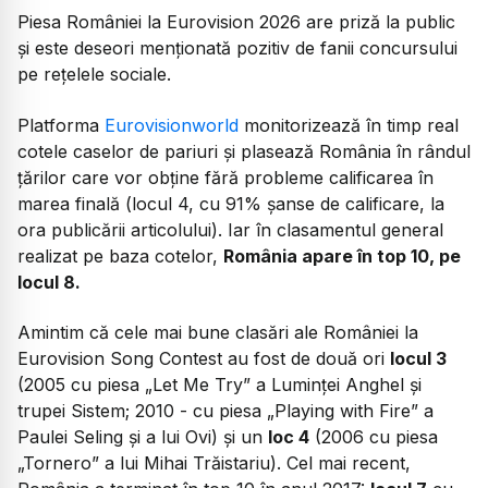
Piesa României la Eurovision 2026 are priză la public
și este deseori menționată pozitiv de fanii concursului
pe rețelele sociale.
Platforma
Eurovisionworld
monitorizează în timp real
cotele caselor de pariuri și plasează România în rândul
țărilor care vor obține fără probleme calificarea în
marea finală (locul 4, cu 91% șanse de calificare, la
ora publicării articolului). Iar în clasamentul general
realizat pe baza cotelor,
România apare în top 10, pe
locul 8.
Amintim că cele mai bune clasări ale României la
Eurovision Song Contest au fost de două ori
locul 3
(2005 cu piesa „Let Me Try” a Luminței Anghel și
trupei Sistem; 2010 - cu piesa „Playing with Fire” a
Paulei Seling și a lui Ovi) și un
loc 4
(2006 cu piesa
„Tornero” a lui Mihai Trăistariu). Cel mai recent,