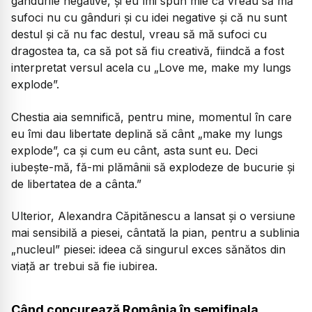
gândurile negative, și eu îmi spun mie că vreau să mă
sufoci nu cu gânduri și cu idei negative și că nu sunt
destul și că nu fac destul, vreau să mă sufoci cu
dragostea ta, ca să pot să fiu creativă, fiindcă a fost
interpretat versul acela cu „Love me, make my lungs
explode”.
Chestia aia semnifică, pentru mine, momentul în care
eu îmi dau libertate deplină să cânt „make my lungs
explode”, ca și cum eu cânt, asta sunt eu. Deci
iubește-mă, fă-mi plămânii să explodeze de bucurie și
de libertatea de a cânta.”
Ulterior, Alexandra Căpitănescu a lansat și o versiune
mai sensibilă a piesei, cântată la pian, pentru a sublinia
„nucleul” piesei: ideea că singurul exces sănătos din
viață ar trebui să fie iubirea.
Când concurează România în semifinala