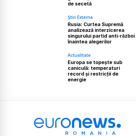
de secetă
Știri Externe
Rusia: Curtea Supremă
analizează interzicerea
singurului partid anti-război
înaintea alegerilor
Actualitate
Europa se topește sub
caniculă: temperaturi
record și restricții de
energie