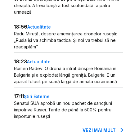
dreaptă. A treia barjă a fost scufundată, a patra
urmează
18:56
Actualitate
Radu Miruță, despre amenințarea dronelor rusești:
„Rusia își va schimba tactica. Și noi va trebui să ne
readaptăm”
18:23
Actualitate
Rumen Radev: O dronă a intrat dinspre România în
Bulgaria și a explodat lângă graniță. Bulgaria: E un
aparat folosit pe scară largă de armata ucraineană
17:11
Știri Externe
Senatul SUA aprobă un nou pachet de sancțiuni
împotriva Rusiei. Tarife de până la 500% pentru
importurile rusești
VEZI MAI MULT