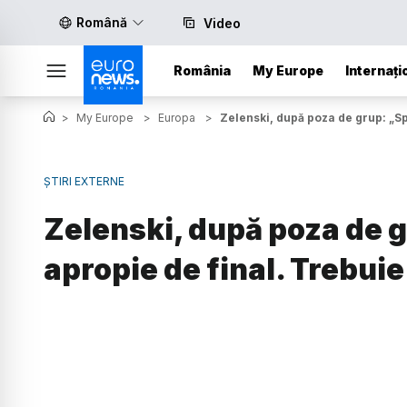
Română
Video
România
My Europe
Internați
>
My Europe
>
Europa
>
Zelenski, după poza de grup: „Sp
ȘTIRI EXTERNE
Zelenski, după poza de g
apropie de final. Trebuie