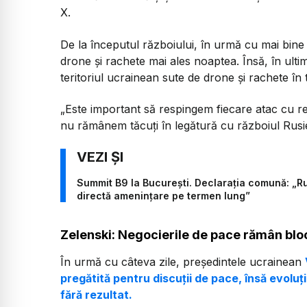
X.
De la începutul războiului, în urmă cu mai bine
drone și rachete mai ales noaptea. Însă, în ulti
teritoriul ucrainean sute de drone și rachete în t
„Este important să respingem fiecare atac cu rez
nu rămânem tăcuți în legătură cu războiul Rusie
Summit B9 la București. Declarația comună: „Ru
directă ameninţare pe termen lung”
Zelenski: Negocierile de pace rămân blo
În urmă cu câteva zile, președintele ucrainean
pregătită pentru discuții de pace, însă evoluț
fără rezultat.