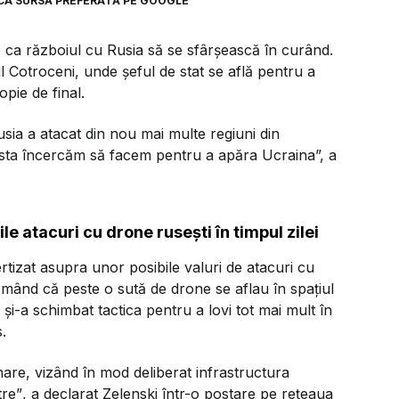
CA SURSĂ PREFERATĂ PE GOOGLE
ă ca războiul cu Rusia să se sfârșească în curând.
tul Cotroceni, unde șeful de stat se află pentru a
pie de final.
Rusia a atacat din nou mai multe regiuni din
 asta încercăm să facem pentru a apăra Ucraina”,
a
le atacuri cu drone rusești în timpul zilei
rtizat asupra unor posibile valuri de atacuri cu
irmând că peste o sută de drone se aflau în spațiul
 și-a schimbat tactica pentru a lovi tot mai mult în
.
inare, vizând în mod deliberat infrastructura
tre”
, a declarat Zelenski într-o postare pe rețeaua