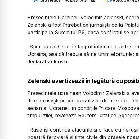
DISTRIBUIȚI ACEASTĂ ȘTIRE
ADAUGĂ-NE 
Președintele Ucrainei, Volodimir Zelenski, sper
Zelenski a fost întrebat de jurnaliștii de la Pala
participa la Summitul B9, dacă conflictul se apro
„Sper că da. Chiar în timpul întâlnirii noastre, 
Ucraina, așa că trebuie să ne unim eforturile;
declarat Zelenski.
Zelenski avertizează în legătură cu posibi
Președintele ucrainean Volodimir Zelenski a ave
drone rusești pe parcursul zilei de miercuri, af
aerian al Ucrainei, în condițiile în care Moscova
timpul zilei, relatează Reuters, citat de Agerpres
„Rusia își continuă atacurile și o face cu neruș
noastră feroviară și ținte civile din orașele noas