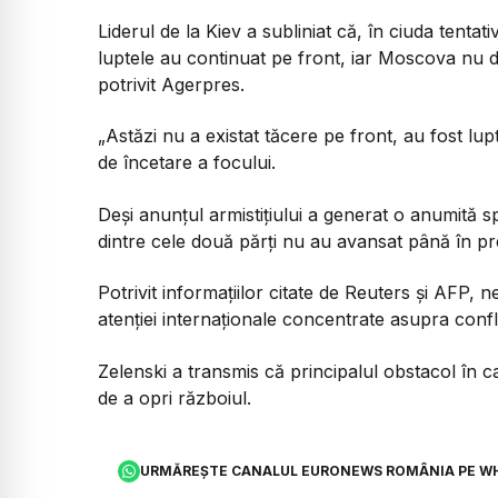
Liderul de la Kiev a subliniat că, în ciuda tentati
luptele au continuat pe front, iar Moscova nu d
potrivit Agerpres.
„Astăzi nu a existat tăcere pe front, au fost lupt
de încetare a focului.
Deși anunțul armistițiului a generat o anumită sp
dintre cele două părți nu au avansat până în pr
Potrivit informațiilor citate de Reuters și AFP, 
atenției internaționale concentrate asupra confli
Zelenski a transmis că principalul obstacol în ca
de a opri războiul.
URMĂREȘTE CANALUL EURONEWS ROMÂNIA PE W