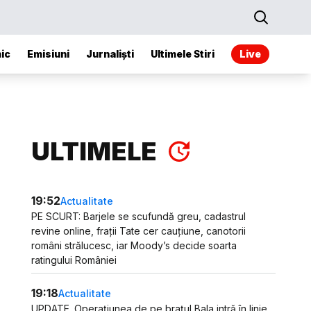
ic
Emisiuni
Jurnaliști
Ultimele Stiri
Live
ULTIMELE
19:52
Actualitate
PE SCURT: Barjele se scufundă greu, cadastrul
revine online, frații Tate cer cauțiune, canotorii
români strălucesc, iar Moody’s decide soarta
ratingului României
19:18
Actualitate
UPDATE. Operațiunea de pe brațul Bala intră în linie