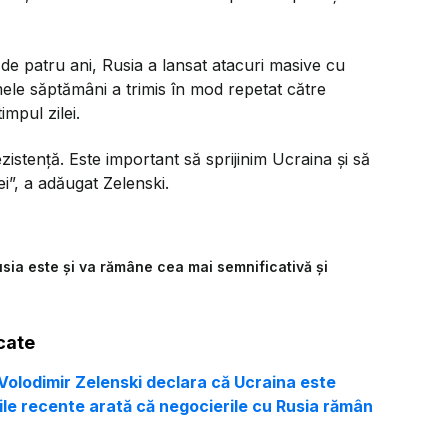
 de patru ani, Rusia a lansat atacuri masive cu
mele săptămâni a trimis în mod repetat către
impul zilei.
istență. Este important să sprijinim Ucraina și să
i”,
a adăugat Zelenski.
sia este şi va rămâne cea mai semnificativă şi
cate
Volodimir Zelenski declara că Ucraina este
iile recente arată că negocierile cu Rusia rămân