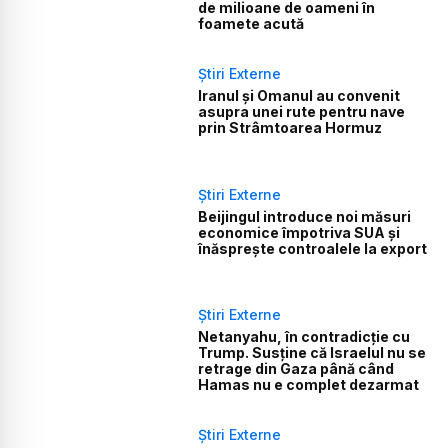
de milioane de oameni în
foamete acută
Știri Externe
Iranul și Omanul au convenit
asupra unei rute pentru nave
prin Strâmtoarea Hormuz
Știri Externe
Beijingul introduce noi măsuri
economice împotriva SUA și
înăsprește controalele la export
Știri Externe
Netanyahu, în contradicție cu
Trump. Susține că Israelul nu se
retrage din Gaza până când
Hamas nu e complet dezarmat
Știri Externe