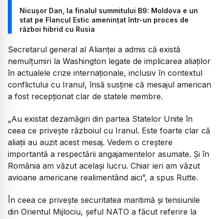
Nicușor Dan, la finalul summitului B9: Moldova e un
stat pe Flancul Estic amenințat într-un proces de
război hibrid cu Rusia
Secretarul general al Alianței a admis că există
nemulțumiri la Washington legate de implicarea aliaților
în actualele crize internaționale, inclusiv în contextul
conflictului cu Iranul, însă susține că mesajul american
a fost recepționat clar de statele membre.
„Au existat dezamăgiri din partea Statelor Unite în
ceea ce privește războiul cu Iranul. Este foarte clar că
aliații au auzit acest mesaj. Vedem o creștere
importantă a respectării angajamentelor asumate. Și în
România am văzut același lucru. Chiar ieri am văzut
avioane americane realimentând aic
i”, a spus Rutte.
În ceea ce privește securitatea maritimă și tensiunile
din Orientul Mijlociu, șeful NATO a făcut referire la