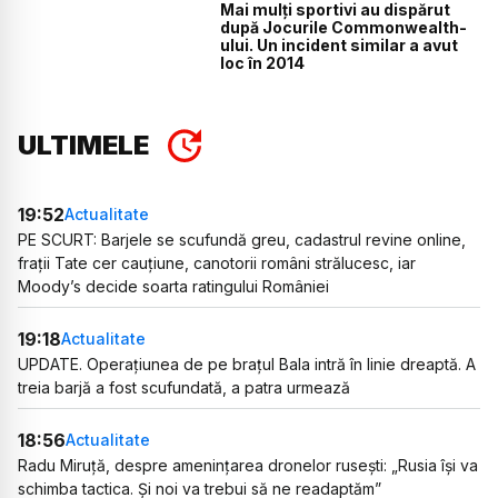
Mai mulți sportivi au dispărut
după Jocurile Commonwealth-
ului. Un incident similar a avut
loc în 2014
ULTIMELE
19:52
Actualitate
PE SCURT: Barjele se scufundă greu, cadastrul revine online,
frații Tate cer cauțiune, canotorii români strălucesc, iar
Moody’s decide soarta ratingului României
19:18
Actualitate
UPDATE. Operațiunea de pe brațul Bala intră în linie dreaptă. A
treia barjă a fost scufundată, a patra urmează
18:56
Actualitate
Radu Miruță, despre amenințarea dronelor rusești: „Rusia își va
schimba tactica. Și noi va trebui să ne readaptăm”