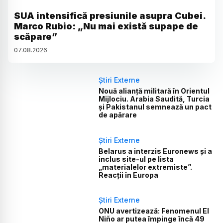
SUA intensifică presiunile asupra Cubei.
Marco Rubio: „Nu mai există supape de
scăpare”
07
.
08
.
2026
Știri Externe
Nouă alianță militară în Orientul
Mijlociu. Arabia Saudită, Turcia
și Pakistanul semnează un pact
de apărare
Știri Externe
Belarus a interzis Euronews și a
inclus site-ul pe lista
„materialelor extremiste”.
Reacții în Europa
Știri Externe
ONU avertizează: Fenomenul El
Niño ar putea împinge încă 49