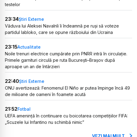
testelor
23:34
Știri Externe
Văduva lui Aleksei Navalnîi îi îndeamnă pe ruși să voteze
partidul Iabloko, care se opune războiului din Ucraina
23:15
Actualitate
Noile trenuri electrice cumpărate prin PNRR intră în circulație.
Primele garnituri circulă pe ruta București–Brașov după
aproape un an de întârzieri
22:40
Știri Externe
ONU avertizează: Fenomenul El Niño ar putea împinge încă 49
de milioane de oameni în foamete acută
21:52
Fotbal
UEFA amenință în continuare cu boicotarea competițiilor FIFA:
„Scuzele lui Infantino nu schimbă nimic”
VEZI MAI MULT