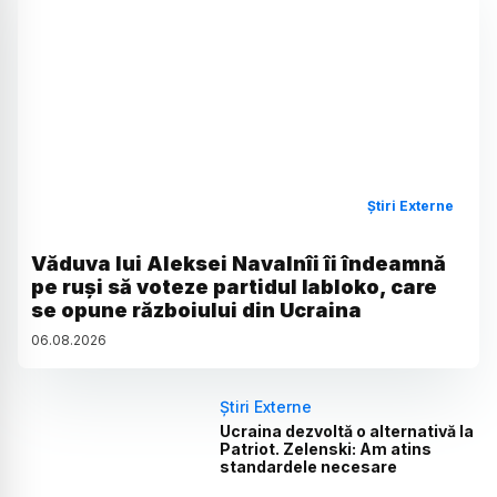
Știri Externe
Văduva lui Aleksei Navalnîi îi îndeamnă
pe ruși să voteze partidul Iabloko, care
se opune războiului din Ucraina
06
.
08
.
2026
Știri Externe
Ucraina dezvoltă o alternativă la
Patriot. Zelenski: Am atins
standardele necesare