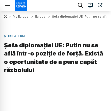
>
My Europe
>
Europa
>
Șefa diplomației UE: Putin nu se află î
ȘTIRI EXTERNE
Șefa diplomației UE: Putin nu se
află într-o poziție de forță. Există
o oportunitate de a pune capăt
războiului