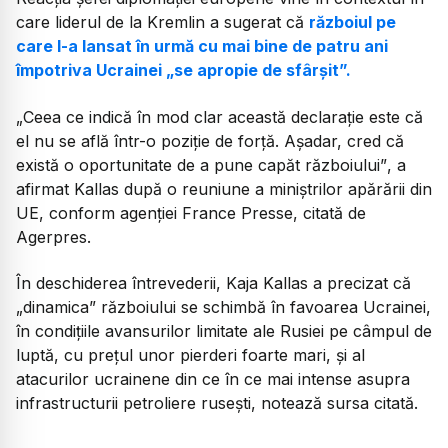
care liderul de la Kremlin a sugerat că
războiul pe
care l-a lansat în urmă cu mai bine de patru ani
împotriva Ucrainei „se apropie de sfârșit”.
„
Ceea ce indică în mod clar această declarație este că
el nu se află într-o poziție de forță. Așadar, cred că
există o oportunitate de a pune capăt războiului”
, a
afirmat Kallas după o reuniune a miniștrilor apărării din
UE, conform agenției France Presse, citată de
Agerpres.
În deschiderea întrevederii, Kaja Kallas a precizat că
„dinamica” războiului se schimbă în favoarea Ucrainei,
în condițiile avansurilor limitate ale Rusiei pe câmpul de
luptă, cu prețul unor pierderi foarte mari, și al
atacurilor ucrainene din ce în ce mai intense asupra
infrastructurii petroliere rusești, notează sursa citată.