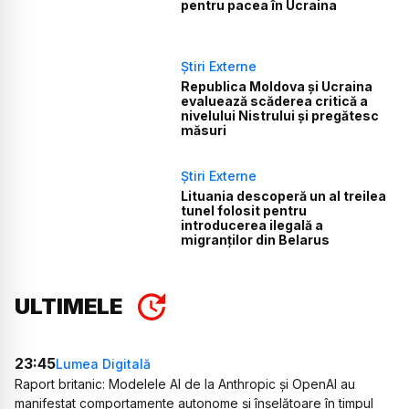
pentru pacea în Ucraina
Știri Externe
Republica Moldova și Ucraina
evaluează scăderea critică a
nivelului Nistrului și pregătesc
măsuri
Știri Externe
Lituania descoperă un al treilea
tunel folosit pentru
introducerea ilegală a
migranților din Belarus
ULTIMELE
23:45
Lumea Digitală
Raport britanic: Modelele AI de la Anthropic și OpenAI au
manifestat comportamente autonome și înșelătoare în timpul