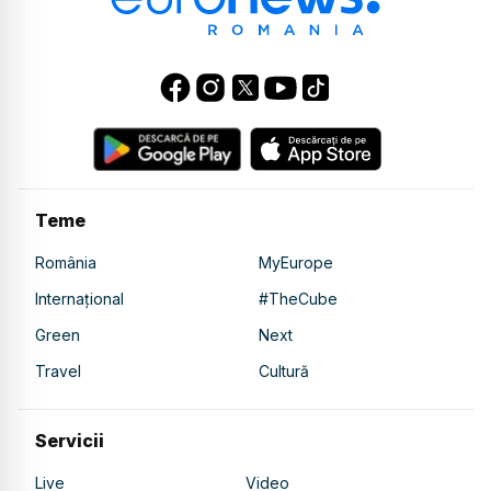
Teme
România
MyEurope
Internațional
#TheCube
Green
Next
Travel
Cultură
Servicii
Live
Video