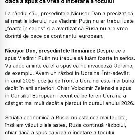
dacă a spus că vrea o încetare a focului
La rândul său, președintele Nicușor Dan a precizat că
afirmațiile liderului rus Vladimir Putin nu ar trebui luate
„foarte în serios” și a avertizat că Rusia nu are vreo
dorință de pace pe continentul european.
Nicușor Dan, președintele României:
Despre ce a
spus Vladimir Putin nu trebuie să luăm foarte în serios.
Vă aduc aminte că el a spus că nu invadează Ucraina,
de exemplu. Avem un război în Ucraina. Într-adevăr,
în anul 2026, poziția pe front a Ucrainei este mai bună
decât în anii anteriori. Chiar Volodimir Zelenski a spus
în Consiliul European recent că pe teren Ucraina a
câștigat mai mult decât a pierdut în cursul anului 2026.
Situația economică a Rusiei nu este cea mai fericită,
însă am văzut zilele astea, Rusia continuă războiul,
chiar dacă a spus că vrea o încetare a focului.