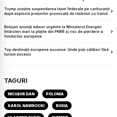
Trump susține suspendarea taxei federale pe carburanți
după explozia prețurilor provocată de războiul cu Iranul
Bolojan anunță măsuri urgente la Ministerul Energiei:
întârzieri mari la plățile din PNRR și risc de pierdere a
fondurilor europene
Top destinații europene ascunse: Unde poți călători fără
turism excesiv
TAGURI
NICUȘOR DAN
POLONIA
KAROL NAWROCKI
RUSIA