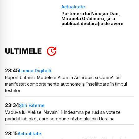
Actualitate
Partenera lui Nicușor Dan,
Mirabela Grădinaru, și-a
publicat declarația de avere
ULTIMELE
23:45
Lumea Digitală
Raport britanic: Modelele AI de la Anthropic și OpenAI au
manifestat comportamente autonome și înșelătoare în timpul
testelor
23:34
Știri Externe
Văduva lui Aleksei Navalnîi îi îndeamnă pe ruși să voteze
partidul Iabloko, care se opune războiului din Ucraina
23:15
Actualitate