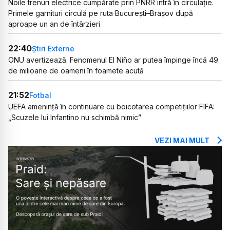
Noile trenuri electrice cumpărate prin PNRR intră în circulație.
Primele garnituri circulă pe ruta București–Brașov după
aproape un an de întârzieri
22:40
Știri Externe
ONU avertizează: Fenomenul El Niño ar putea împinge încă 49
de milioane de oameni în foamete acută
21:52
Fotbal
UEFA amenință în continuare cu boicotarea competițiilor FIFA:
„Scuzele lui Infantino nu schimbă nimic”
VEZI MAI MULT