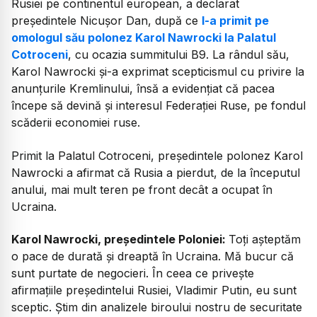
Rusiei pe continentul european, a declarat
președintele Nicușor Dan, după ce
l-a primit pe
omologul său polonez Karol Nawrocki la Palatul
Cotroceni
, cu ocazia summitului B9. La rândul său,
Karol Nawrocki și-a exprimat scepticismul cu privire la
anunțurile Kremlinului, însă a evidențiat că pacea
începe să devină și interesul Federației Ruse, pe fondul
scăderii economiei ruse.
Primit la Palatul Cotroceni, președintele polonez Karol
Nawrocki a afirmat că Rusia a pierdut, de la începutul
anului, mai mult teren pe front decât a ocupat în
Ucraina.
Karol Nawrocki, președintele Poloniei:
Toți așteptăm
o pace de durată și dreaptă în Ucraina. Mă bucur că
sunt purtate de negocieri. În ceea ce privește
afirmațiile președintelui Rusiei, Vladimir Putin, eu sunt
sceptic. Știm din analizele biroului nostru de securitate