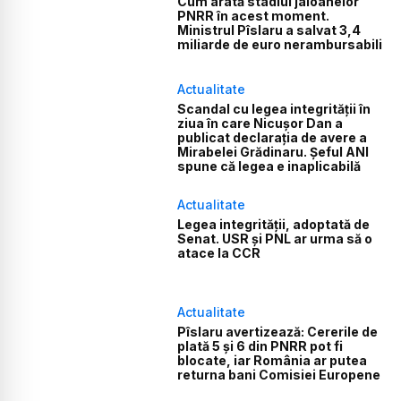
Cum arată stadiul jaloanelor
PNRR în acest moment.
Ministrul Pîslaru a salvat 3,4
miliarde de euro nerambursabili
Actualitate
Scandal cu legea integrității în
ziua în care Nicușor Dan a
publicat declarația de avere a
Mirabelei Grădinaru. Șeful ANI
spune că legea e inaplicabilă
Actualitate
Legea integrității, adoptată de
Senat. USR și PNL ar urma să o
atace la CCR
Actualitate
Pîslaru avertizează: Cererile de
plată 5 și 6 din PNRR pot fi
blocate, iar România ar putea
returna bani Comisiei Europene