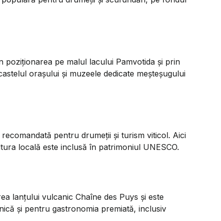
n poziționarea pe malul lacului Pamvotida și prin
a castelul orașului și muzeele dedicate meșteșugului
 recomandată pentru drumeții și turism viticol. Aici
icultura locală este inclusă în patrimoniul UNESCO.
ea lanțului vulcanic Chaîne des Puys și este
nică și pentru gastronomia premiată, inclusiv