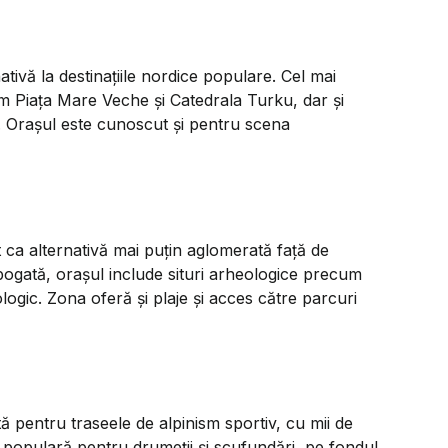
tivă la destinațiile nordice populare. Cel mai
cum Piața Mare Veche și Catedrala Turku, dar și
l. Orașul este cunoscut și pentru scena
 ca alternativă mai puțin aglomerată față de
bogată, orașul include situri arheologice precum
gic. Zona oferă și plaje și acces către parcuri
pentru traseele de alpinism sportiv, cu mii de
e populară pentru drumeții și scufundări, pe fondul