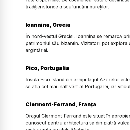
tradiției istorice a scufundării bureților.
Ioannina, Grecia
În nord-vestul Greciei, Ioannina se remarcă pri
patrimoniul său bizantin. Vizitatorii pot explor
argintăriei.
Pico, Portugalia
Insula Pico Island din arhipelagul Azorelor este
se află cel mai înalt vârf al Portugaliei, iar vit
Clermont-Ferrand, Franța
Orașul Clermont-Ferrand este situat în apropier
cunoscut pentru arhitectura sa din piatră vulca
restaurante cu stele Michelin.