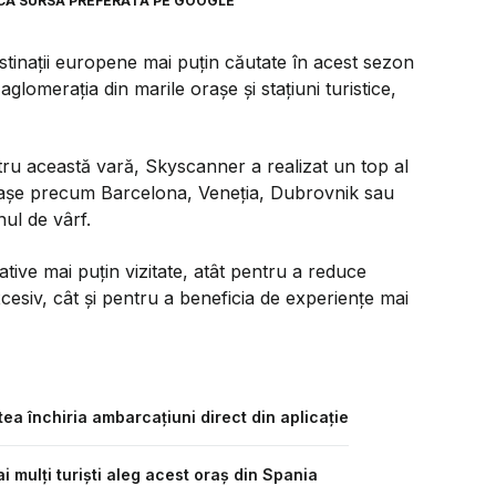
CA SURSĂ PREFERATĂ PE GOOGLE
stinații europene mai puțin căutate în acest sezon
aglomerația din marile orașe și stațiuni turistice,
ntru această vară, Skyscanner a realizat un top al
 orașe precum Barcelona, Veneția, Dubrovnik sau
ul de vârf.
tive mai puțin vizitate, atât pentru a reduce
esiv, cât și pentru a beneficia de experiențe mai
tea închiria ambarcațiuni direct din aplicație
i mulți turiști aleg acest oraș din Spania