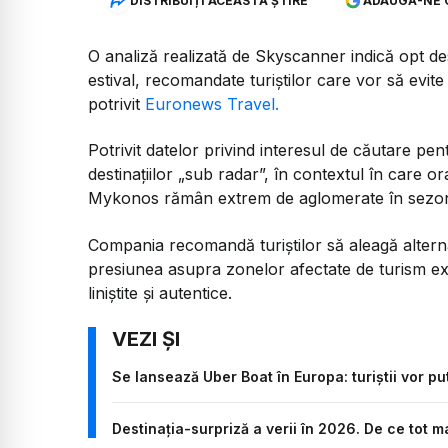
DISTRIBUIȚI ACEASTĂ ȘTIRE
ADAUGĂ-NE 
O analiză realizată de Skyscanner indică opt de
estival, recomandate turiștilor care vor să evite 
potrivit
Euronews Travel.
Potrivit datelor privind interesul de căutare pe
destinațiilor „sub radar”, în contextul în care
Mykonos rămân extrem de aglomerate în sezon
Compania recomandă turiștilor să aleagă alterna
presiunea asupra zonelor afectate de turism exc
liniștite și autentice.
Se lansează Uber Boat în Europa: turiștii vor pu
Destinația-surpriză a verii în 2026. De ce tot ma