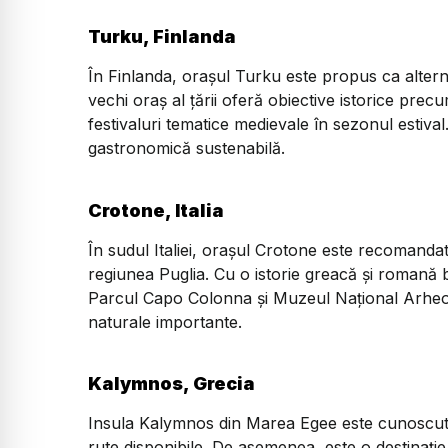
Turku, Finlanda
În Finlanda, orașul Turku este propus ca alterna
vechi oraș al țării oferă obiective istorice pre
festivaluri tematice medievale în sezonul estiva
gastronomică sustenabilă.
Crotone, Italia
În sudul Italiei, orașul Crotone este recomandat
regiunea Puglia. Cu o istorie greacă și romană 
Parcul Capo Colonna și Muzeul Național Arheolo
naturale importante.
Kalymnos, Grecia
Insula Kalymnos din Marea Egee este cunoscută 
rute disponibile. De asemenea, este o destinați