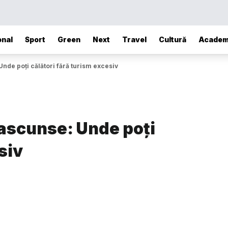
onal
Sport
Green
Next
Travel
Cultură
Academ
nde poți călători fără turism excesiv
 ascunse: Unde poți
siv