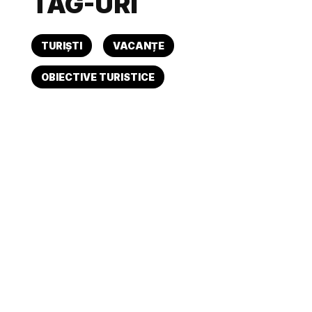
TAG-URI
TURIȘTI
VACANȚE
OBIECTIVE TURISTICE