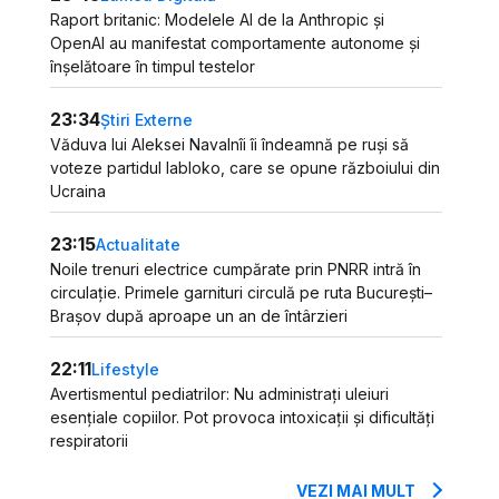
Raport britanic: Modelele AI de la Anthropic și
OpenAI au manifestat comportamente autonome și
înșelătoare în timpul testelor
23:34
Știri Externe
Văduva lui Aleksei Navalnîi îi îndeamnă pe ruși să
voteze partidul Iabloko, care se opune războiului din
Ucraina
23:15
Actualitate
Noile trenuri electrice cumpărate prin PNRR intră în
circulație. Primele garnituri circulă pe ruta București–
Brașov după aproape un an de întârzieri
22:11
Lifestyle
Avertismentul pediatrilor: Nu administrați uleiuri
esențiale copiilor. Pot provoca intoxicații și dificultăți
respiratorii
VEZI MAI MULT