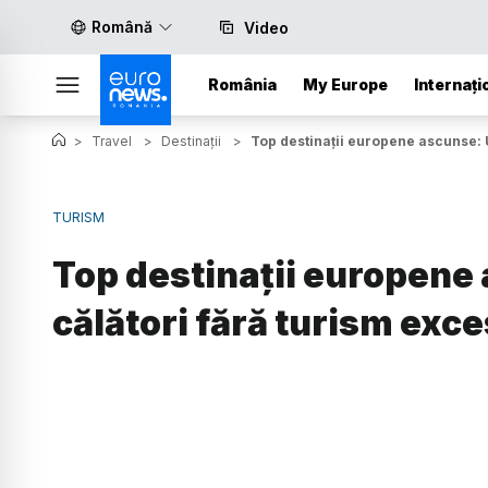
Română
Video
România
My Europe
Internați
>
Travel
>
Destinații
>
Top destinații europene ascunse: U
TURISM
Top destinații europene
călători fără turism exce