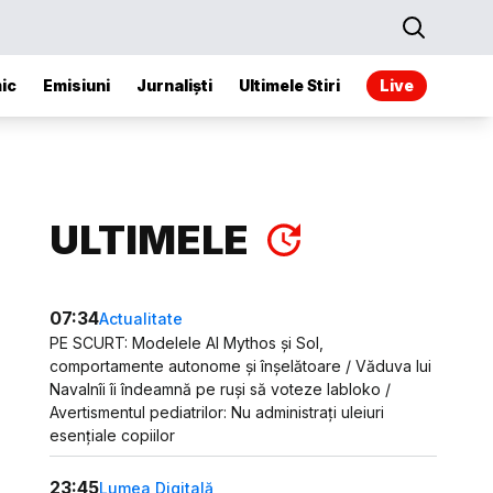
ic
Emisiuni
Jurnaliști
Ultimele Stiri
Live
ULTIMELE
07:34
Actualitate
PE SCURT: Modelele AI Mythos și Sol,
comportamente autonome și înșelătoare / Văduva lui
Navalnîi îi îndeamnă pe ruși să voteze Iabloko /
Avertismentul pediatrilor: Nu administrați uleiuri
esențiale copiilor
23:45
Lumea Digitală