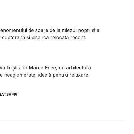
 fenomenului de soare de la miezul nopții și a
r subterană și biserica relocată recent.
ă liniștită în Marea Egee, cu arhitectură
aje neaglomerate, ideală pentru relaxare.
HATSAPP!