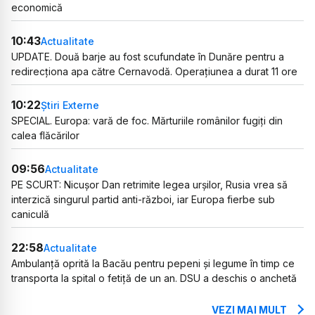
economică
10:43
Actualitate
UPDATE. Două barje au fost scufundate în Dunăre pentru a
redirecționa apa către Cernavodă. Operațiunea a durat 11 ore
10:22
Știri Externe
SPECIAL. Europa: vară de foc. Mărturiile românilor fugiți din
calea flăcărilor
09:56
Actualitate
PE SCURT: Nicușor Dan retrimite legea urșilor, Rusia vrea să
interzică singurul partid anti-război, iar Europa fierbe sub
caniculă
22:58
Actualitate
Ambulanță oprită la Bacău pentru pepeni și legume în timp ce
transporta la spital o fetiță de un an. DSU a deschis o anchetă
VEZI MAI MULT