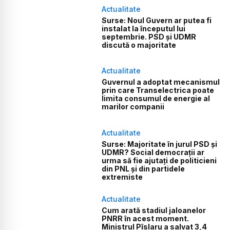
Actualitate
Surse: Noul Guvern ar putea fi
instalat la începutul lui
septembrie. PSD și UDMR
discută o majoritate
Actualitate
Guvernul a adoptat mecanismul
prin care Transelectrica poate
limita consumul de energie al
marilor companii
Actualitate
Surse: Majoritate în jurul PSD și
UDMR? Social democrații ar
urma să fie ajutați de politicieni
din PNL și din partidele
extremiste
Actualitate
Cum arată stadiul jaloanelor
PNRR în acest moment.
Ministrul Pîslaru a salvat 3,4