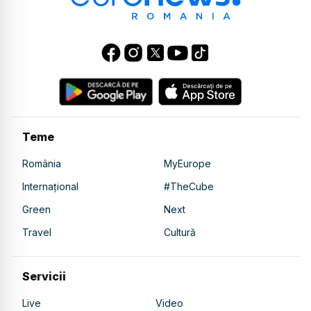
Teme
România
MyEurope
Internațional
#TheCube
Green
Next
Travel
Cultură
Servicii
Live
Video