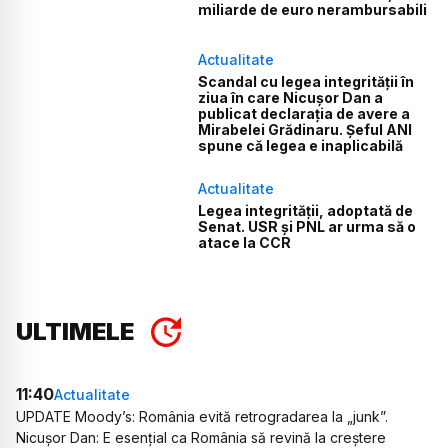
miliarde de euro nerambursabili
Actualitate
Scandal cu legea integrității în
ziua în care Nicușor Dan a
publicat declarația de avere a
Mirabelei Grădinaru. Șeful ANI
spune că legea e inaplicabilă
Actualitate
Legea integrității, adoptată de
Senat. USR și PNL ar urma să o
atace la CCR
ULTIMELE
11:40
Actualitate
UPDATE Moody’s: România evită retrogradarea la „junk”.
Nicușor Dan: E esențial ca România să revină la creștere