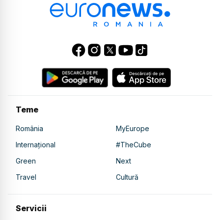
Teme
România
MyEurope
Internațional
#TheCube
Green
Next
Travel
Cultură
Servicii