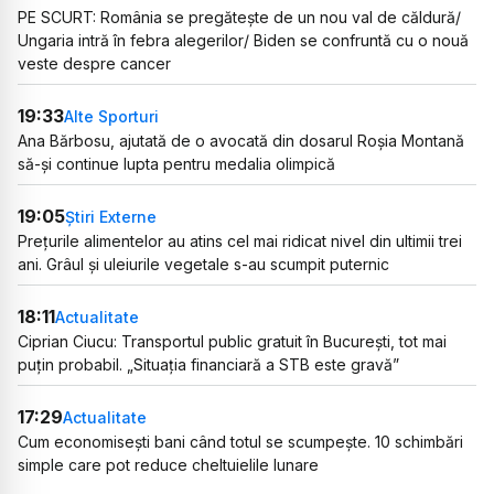
PE SCURT: România se pregătește de un nou val de căldură/
Ungaria intră în febra alegerilor/ Biden se confruntă cu o nouă
veste despre cancer
19:33
Alte Sporturi
Ana Bărbosu, ajutată de o avocată din dosarul Roșia Montană
să-și continue lupta pentru medalia olimpică
19:05
Știri Externe
Prețurile alimentelor au atins cel mai ridicat nivel din ultimii trei
ani. Grâul și uleiurile vegetale s-au scumpit puternic
18:11
Actualitate
Ciprian Ciucu: Transportul public gratuit în București, tot mai
puțin probabil. „Situația financiară a STB este gravă”
17:29
Actualitate
Cum economisești bani când totul se scumpește. 10 schimbări
simple care pot reduce cheltuielile lunare