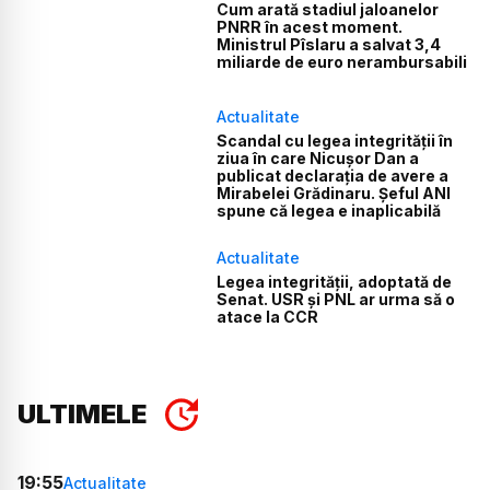
Cum arată stadiul jaloanelor
PNRR în acest moment.
Ministrul Pîslaru a salvat 3,4
miliarde de euro nerambursabili
Actualitate
Scandal cu legea integrității în
ziua în care Nicușor Dan a
publicat declarația de avere a
Mirabelei Grădinaru. Șeful ANI
spune că legea e inaplicabilă
Actualitate
Legea integrității, adoptată de
Senat. USR și PNL ar urma să o
atace la CCR
ULTIMELE
19:55
Actualitate