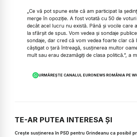
„Ce vă pot spune este că am participat la ședin
merge în opoziție. A fost votată cu 50 de voturi
decât acel lucru nu există. Până și vocile care a
la sfârșit de spus. Vom vedea și sondaje public
sondaje, dar cred că vom vedea foarte clar că I
câștigat o țară întreagă, susținerea multor oame
mult sau erau dezamăgiți de clasa politică.”, a m
URMĂREȘTE CANALUL EURONEWS ROMÂNIA PE W
TE-AR PUTEA INTERESA ȘI
Crește susținerea în PSD pentru Grindeanu ca posibil pr