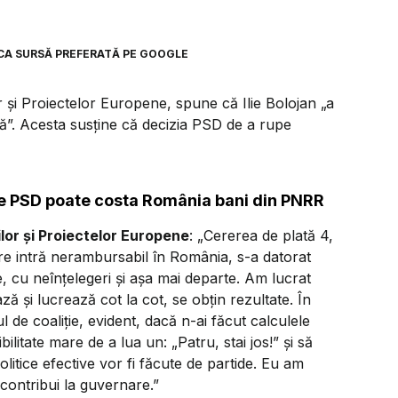
CA SURSĂ PREFERATĂ PE GOOGLE
lor și Proiectelor Europene, spune că Ilie Bolojan „a
gă”. Acesta susține că decizia PSD de a rupe
tre PSD poate costa România bani din PNRR
iilor și Proiectelor Europene
: „Cererea de plată 4,
are intră nerambursabil în România, s-a datorat
, cu neînțelegeri și așa mai departe. Am lucrat
ă și lucrează cot la cot, se obțin rezultate. În
l de coaliție, evident, dacă n-ai făcut calculele
bilitate mare de a lua un:
„Patru, stai jos!”
și să
itice efective vor fi făcute de partide. Eu am
ontribui la guvernare.”