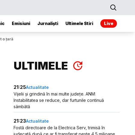
ic
Emisiuni
Jurnaliști
Ultimele Stiri
Live
t o țară
ULTIMELE
21:25
Actualitate
Vijelii și grindină în mai multe județe. ANM:
Instabilitatea se reduce, dar furtunile continuă
sâmbătă
21:23
Actualitate
Fostă directoare de la Electrica Serv, trimisă în
judecată după ce ar fi transferat peste 4,5 milioane