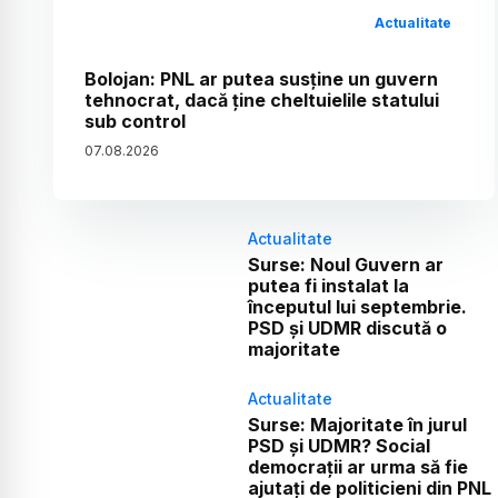
Actualitate
Bolojan: PNL ar putea susține un guvern
tehnocrat, dacă ține cheltuielile statului
sub control
07
.
08
.
2026
Actualitate
Surse: Noul Guvern ar
putea fi instalat la
începutul lui septembrie.
PSD și UDMR discută o
majoritate
Actualitate
Surse: Majoritate în jurul
PSD și UDMR? Social
democrații ar urma să fie
ajutați de politicieni din PNL