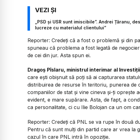
„PSD și USR sunt imiscibile”. Andrei Țăranu, d
lucreze cu materialul clientului”
Reporter:
Credeți că a fost o problemă și din pa
spuneau că problema a fost legată de negociere
de cei din jur. Asta spun ei.
Dragoș Pîslaru, ministrul interimar al Investiț
care ești obișnuit să poți să ai capturarea statu
distribuirea de resurse în teritoriu, punerea de 
companiilor de stat și vine cineva și-ți oprește ac
evident, e mare supărare. Asta, de fapt, a cond
ca personalitate, ci cu Ilie Bolojan ca un om ca
Reporter:
Credeți că PNL se va rupe în două d
Pentru că sunt mulți din partid care ar vrea la 
cazul în care PNL intră în opoziție.