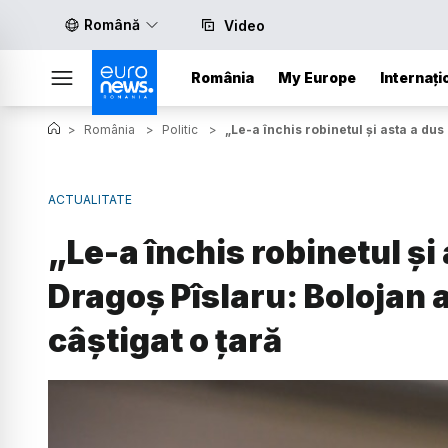
Română
Video
România
My Europe
Internați
>
România
>
Politic
>
„Le-a închis robinetul și asta a dus
ACTUALITATE
„Le-a închis robinetul și
Dragoș Pîslaru: Bolojan a
câștigat o țară