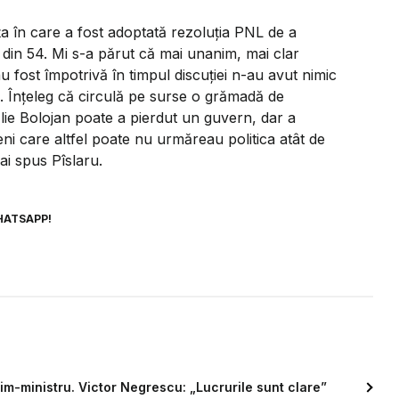
ța în care a fost adoptată rezoluția PNL de a
 din 54. Mi s-a părut că mai unanim, mai clar
u fost împotrivă în timpul discuției n-au avut nimic
e. Înțeleg că circulă pe surse o grămadă de
lie Bolojan poate a pierdut un guvern, dar a
ni care altfel poate nu urmăreau politica atât de
ai spus Pîslaru.
HATSAPP!
im-ministru. Victor Negrescu: „Lucrurile sunt clare”