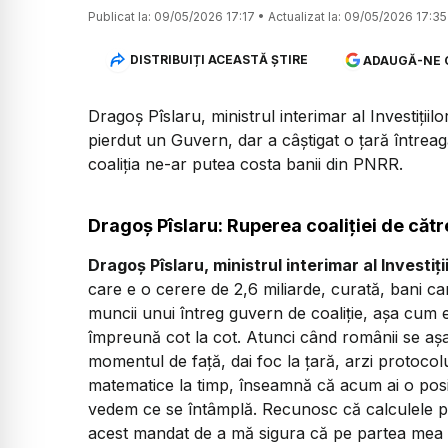
Publicat la:
09/05/2026 17:17
•
Actualizat la:
09/05/2026 17:35
DISTRIBUIȚI ACEASTĂ ȘTIRE
ADAUGĂ-NE 
Dragoș Pîslaru, ministrul interimar al Investiții
pierdut un Guvern, dar a câștigat o țară întrea
coaliția ne-ar putea costa banii din PNRR.
Dragoș Pîslaru: Ruperea coaliției de că
Dragoș Pîslaru, ministrul interimar al Investiț
care e o cerere de 2,6 miliarde, curată, bani c
muncii unui întreg guvern de coaliție, așa cum e
împreună cot la cot. Atunci când românii se așaz
momentul de față, dai foc la țară, arzi protocolu
matematice la timp, înseamnă că acum ai o posi
vedem ce se întâmplă. Recunosc că calculele pol
acest mandat de a mă sigura că pe partea mea c