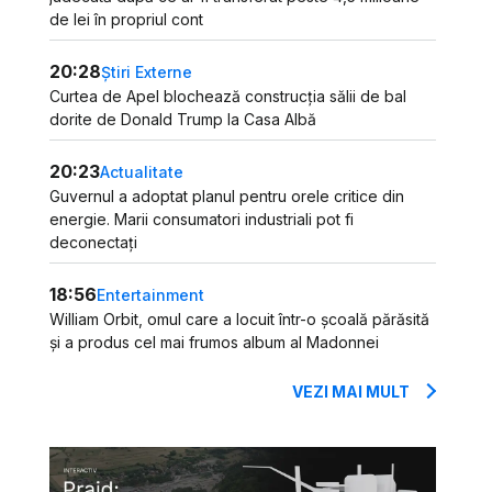
de lei în propriul cont
20:28
Știri Externe
Curtea de Apel blochează construcția sălii de bal
dorite de Donald Trump la Casa Albă
20:23
Actualitate
Guvernul a adoptat planul pentru orele critice din
energie. Marii consumatori industriali pot fi
deconectați
18:56
Entertainment
William Orbit, omul care a locuit într-o școală părăsită
și a produs cel mai frumos album al Madonnei
VEZI MAI MULT