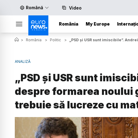
Română
Video
România
My Europe
Internați
>
România
>
Politic
>
„PSD și USR sunt imiscibile”. Andre
ANALIZĂ
„PSD și USR sunt imiscib
despre formarea noului 
trebuie să lucreze cu mat