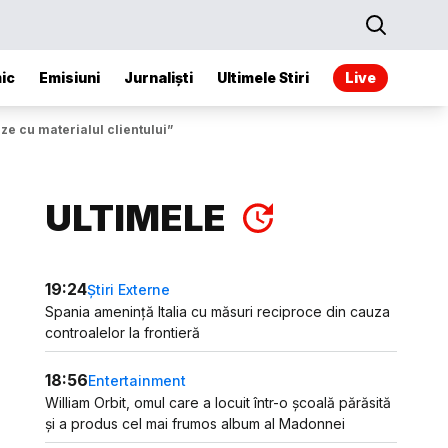
ic
Emisiuni
Jurnaliști
Ultimele Stiri
Live
ze cu materialul clientului”
ULTIMELE
19:24
Știri Externe
Spania amenință Italia cu măsuri reciproce din cauza
controalelor la frontieră
18:56
Entertainment
William Orbit, omul care a locuit într-o școală părăsită
și a produs cel mai frumos album al Madonnei