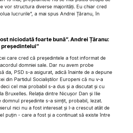
 vor structura diverse majorități. Eu chiar cred
lua lucrurile”, a mai spus Andrei Țăranu, în
ost niciodată foarte bună”. Andrei Țăranu:
 președintelui”
 cei care cred că președintele a fost informat de
acordul domniei sale. Dar nu avem probe
nsă da, PSD s-a asigurat, adică înainte de a depune
ei din Partidul Socialiștilor Europeni că nu v-a
eci cel mai probabil s-a dus și a discutat și cu
a Bruxelles. Relația dintre Nicușor Dan și Ilie
domnul președinte s-a simțit, probabil, lezat.
rul nici nu a fost interesat și l-a crescut atât de
l puțin - care a fost și a continuat să existe între