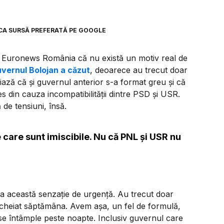
CA SURSĂ PREFERATĂ PE GOOGLE
la Euronews România că nu există un motiv real de
vernul Bolojan a căzut
, deoarece au trecut doar
iază că și guvernul anterior s-a format greu și că
s din cauza incompatibilității dintre PSD și USR.
 de tensiuni, însă.
 care sunt imiscibile. Nu că PNL și USR nu
ta această senzație de urgență. Au trecut doar
ncheiat săptămâna. Avem așa, un fel de formulă,
se întâmple peste noapte. Inclusiv guvernul care