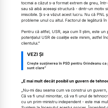
tocmai a căzut s-a format extrem de greu, într-
sau să aibă aceeași structură - dintr-un motiv
imiscibile.
Și s-a văzut acest lucru. Nu că PNL ș
probleme unul cu altul. Factorul de legătură î
Pentru că altfel, USR, așa cum îl știm, este un p
potențialul USR de coaliție este minim, astfel î
clientului.”
Crește susținerea în PSD pentru Grindeanu ca p
sunt clare”
„E mai mult decât posibil un guvern de tehno
„Nu-mi dau seama cum va construi un guvern,
Că va fi unul minoritar, că va fi unul de tehnoc
cu un prim-ministru independent - este mai mult 
Suntem la începutul acestui proces. Începând d