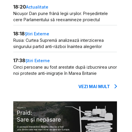
18:20
Actualitate
Nicușor Dan pune frână legii urșilor. Președintele
cere Parlamentului să reexamineze proiectul
18:18
Știri Externe
Rusia: Curtea Supremă analizează interzicerea
singurului partid anti-război înaintea alegerilor
17:38
Știri Externe
Cinci persoane au fost arestate după izbucnirea unor
noi proteste anti-imigrație în Marea Britanie
VEZI MAI MULT