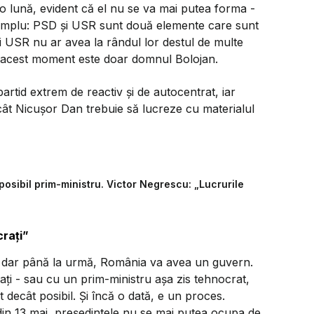
o lună, evident că el nu se va mai putea forma -
 simplu: PSD și USR sunt două elemente care sunt
i USR nu ar avea la rândul lor destul de multe
n acest moment este doar domnul Bolojan.
artid extrem de reactiv și de autocentrat, iar
ncât Nicușor Dan trebuie să lucreze cu materialul
osibil prim-ministru. Victor Negrescu: „Lucrurile
crați”
 dar până la urmă, România va avea un guvern.
rați - sau cu un prim-ministru așa zis tehnocrat,
decât posibil. Și încă o dată, e un proces.
in 13 mai, președintele nu se mai putea ocupa de