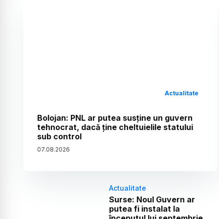
Actualitate
Bolojan: PNL ar putea susține un guvern
tehnocrat, dacă ține cheltuielile statului
sub control
07
.
08
.
2026
Actualitate
Surse: Noul Guvern ar
putea fi instalat la
începutul lui septembrie.