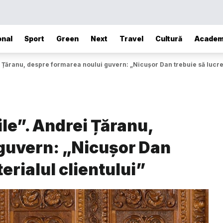
onal
Sport
Green
Next
Travel
Cultură
Academ
i Țăranu, despre formarea noului guvern: „Nicușor Dan trebuie să lucre
ile”. Andrei Țăranu,
guvern: „Nicușor Dan
erialul clientului”