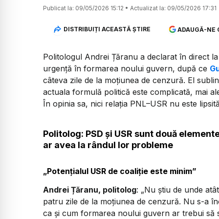
Publicat la:
09/05/2026 15:12
•
Actualizat la:
09/05/2026 17:31
DISTRIBUIȚI ACEASTĂ ȘTIRE
ADAUGĂ-NE 
Politologul Andrei Țăranu a declarat în direct 
urgență în formarea noului guvern, după ce
Gu
câteva zile de la moțiunea de cenzură. El sublin
actuala formulă politică este complicată, mai ale
În opinia sa, nici relația PNL–USR nu este lipsită
Politolog: PSD și USR sunt două elemente
ar avea la rândul lor probleme
„Potențialul USR de coaliție este minim”
Andrei Țăranu, politolog
: „Nu știu de unde atâ
patru zile de la moțiunea de cenzură. Nu s-a î
ca și cum formarea noului guvern ar trebui să 