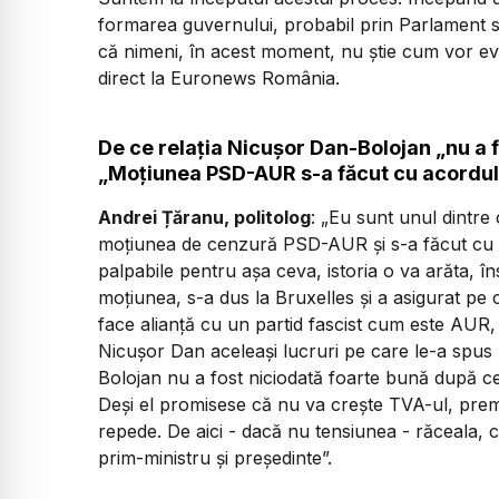
formarea guvernului, probabil prin Parlament se
că nimeni, în acest moment, nu știe cum vor evo
direct la Euronews România.
De ce relația Nicușor Dan-Bolojan „nu a f
„Moțiunea PSD-AUR s-a făcut cu acordul
Andrei Țăranu, politolog
: „Eu sunt unul dintre
moțiunea de cenzură PSD-AUR și s-a făcut cu 
palpabile pentru așa ceva, istoria o va arăta, î
moțiunea, s-a dus la Bruxelles și a asigurat pe c
face alianță cu un partid fascist cum este AUR, d
Nicușor Dan aceleași lucruri pe care le-a spus l
Bolojan nu a fost niciodată foarte bună după ce 
Deși el promisese că nu va crește TVA-ul, premie
repede. De aici - dacă nu tensiunea - răceala, ce
prim-ministru și președinte”.