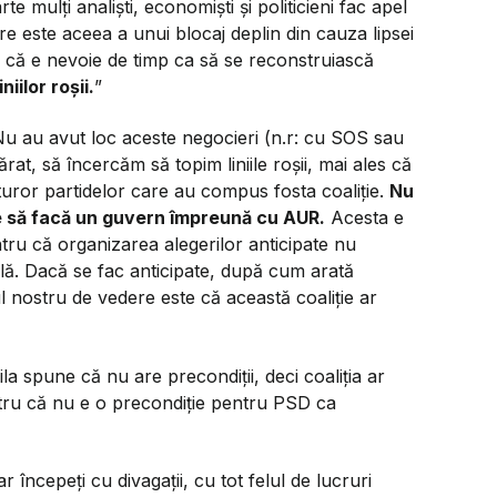
e mulți analiști, economiști și politicieni fac apel
care este aceea a unui blocaj deplin din cauza lipsei
nă că e nevoie de timp ca să se reconstruiască
niilor roșii.
”
Nu au avut loc aceste negocieri (n.r: cu SOS sau
t, să încercăm să topim liniile roșii, mai ales că
uror partidelor care au compus fosta coaliție.
Nu
ide să facă un guvern împreună cu AUR.
Acesta e
ru că organizarea alegerilor anticipate nu
ă. Dacă se fac anticipate, după cum arată
l nostru de vedere este că această coaliție ar
a spune că nu are precondiții, deci coaliția ar
tru că nu e o precondiție pentru PSD ca
ar începeți cu divagații, cu tot felul de lucruri