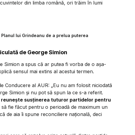
cuvintelor din limba română, ori trăim în lumi
Planul lui Grindeanu de a prelua puterea
hiculată de George Simion
orge Simion a spus că ar putea fi vorba de o așa-
xplică sensul mai extins al acestui termen.
al de Conducere al AUR:
„Eu nu am folosit niciodată
ge Simion și nu pot să spun la ce s-a referit.
 reunește susținerea tuturor partidelor pentru
e să fie făcut pentru o perioadă de maximum un
că de aia îi spune reconciliere națională, deci