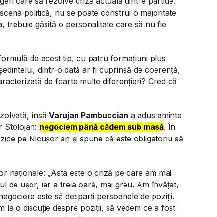
eri care să rezolve criza actuală dintre partide.
cena politică, nu se poate construi o majoritate
 trebuie găsită o personalitate care să nu fie
ormulă de acest tip, cu patru formațiuni plus
ședintelui, dintr-o dată ar fi cuprinsă de coerență,
acterizată de foarte multe diferențieri? Cred că
ezolvată, însă
Varujan Pambuccian
a adus aminte
r Stolojan:
negociem până cădem sub masă
. În
razice pe Nicușor an și spune că este obligatoriu să
or naționale:
„Asta este o criză pe care am mai
ul de ușor, iar a treia oară, mai greu. Am învățat,
negociere este să desparți persoanele de poziții.
 la o discuție despre poziții, să vedem ce a fost