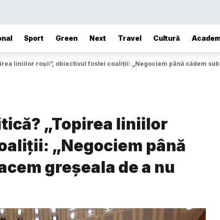
onal
Sport
Green
Next
Travel
Cultură
Academ
irea liniilor roșii”, obiectivul fostei coaliții: „Negociem până cădem s
tică? „Topirea liniilor
 coaliții: „Negociem până
acem greșeala de a nu