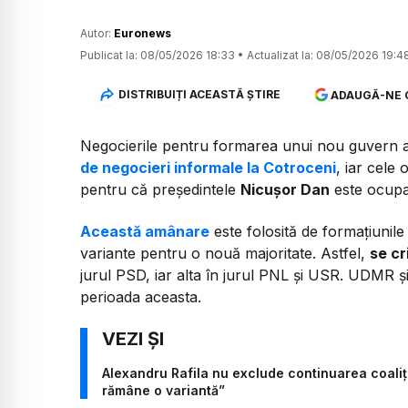
Autor:
Euronews
Publicat la:
08/05/2026 18:33
•
Actualizat la:
08/05/2026 19:4
DISTRIBUIȚI ACEASTĂ ȘTIRE
ADAUGĂ-NE 
Negocierile pentru formarea unui nou guvern 
de negocieri informale la Cotroceni
, iar cele 
pentru că președintele
Nicușor Dan
este ocupat
Această amânare
este folosită de formațiunile 
variante pentru o nouă majoritate. Astfel,
se cr
jurul PSD, iar alta în jurul PNL și USR. UDMR și
perioada aceasta.
Alexandru Rafila nu exclude continuarea coaliți
rămâne o variantă”