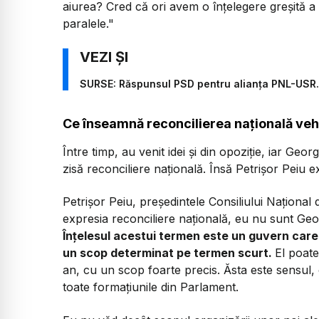
aiurea? Cred că ori avem o înțelegere greșită a 
paralele."
SURSE: Răspunsul PSD pentru alianța PNL-USR. 
Ce înseamnă reconcilierea națională ve
Între timp, au venit idei și din opoziție, iar Ge
zisă reconciliere națională. Însă Petrișor Peiu e
Petrișor Peiu, președintele Consiliului Națion
expresia reconciliere națională, eu nu sunt Geor
Înțelesul acestui termen este un guvern care
un scop determinat pe termen scurt.
El poat
an, cu un scop foarte precis. Ăsta este sensul, 
toate formațiunile din Parlament.