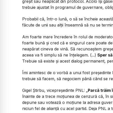
greșit sau neaplicat din protocol. Acolo își gă
trebuie ajustat în programul de guvernare, oblig
Probabil că, într-o lună, o să se încheie aceast
făcute de unii sau alții înseamnă să nu se termi
Am foarte mare încredere în rolul de moderator
foarte bună și cred că e singurul care poate deb
neapărat cineva de vină. Să recunoaștem greșel
aceea va fi simplu să ne înțelegem. (...)
Sper să
Trebuie să existe și acest dialog permanent, pent
Îmi amintesc de o vorbă a unui fost președinte
trebuie să facem, să negociem până când se ref
Gigel Știrbu, vicepreședinte PNL:
„
Parcă trăim 
înainte de a trece moțiunea de cenzură că, în sit
depune sau votează o moțiune la adresa guver
niciun fel de alianță cu acel partid. Deja PNL a 