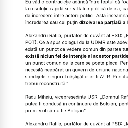
Eu văd o contradicție adâncă între faptul că foart
la o soluție rapidă și realitatea politică de azi, 
de încredere între actorii politici. Asta înseam
încrederea sau cel puțin
dizolvarea parțială a li
Alexandru Rafila, purtător de cuvânt al PSD:
„
POT). Ce a spus colegul de la UDMR este adevăra
există un punct de vedere comun din partea tut
există niciun fel de intenție al acestor part
un punct comun de la care se poate pleca. Pent
necesită neapărat un guvern de uniune național
sondajele, singurul câștigător ar fi AUR. Punctu
trebui reconstruită.”
Radu Mihaiu, vicepreședinte USR:
„Domnul Rafil
putea fi condusă în continuare de Bolojan, pen
premierul să nu fie Bolojan".
Alexandru Rafila, purtător de cuvânt al PSD:
„I