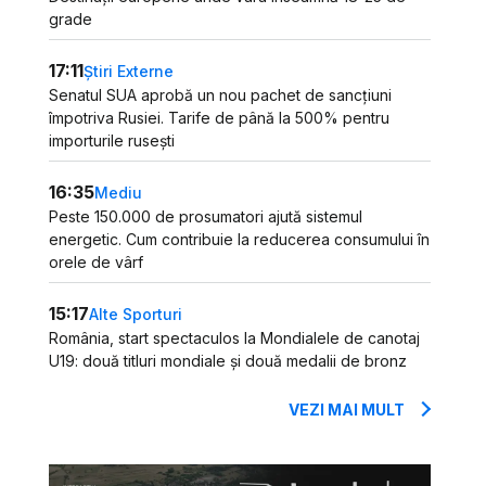
grade
17:11
Știri Externe
Senatul SUA aprobă un nou pachet de sancțiuni
împotriva Rusiei. Tarife de până la 500% pentru
importurile rusești
16:35
Mediu
Peste 150.000 de prosumatori ajută sistemul
energetic. Cum contribuie la reducerea consumului în
orele de vârf
15:17
Alte Sporturi
România, start spectaculos la Mondialele de canotaj
U19: două titluri mondiale și două medalii de bronz
VEZI MAI MULT