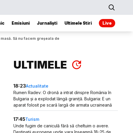
ic
Emisiuni
Jurnaliști
Ultimele Stiri
Live
ub masă. Să nu facem greșeala de a nu dialoga cu opoziția”
ULTIMELE
18:23
Actualitate
Rumen Radev: O dronă a intrat dinspre România în
Bulgaria și a explodat lângă graniță. Bulgaria: E un
aparat folosit pe scară largă de armata ucraineană
17:45
Turism
Unde fugim de caniculă fără să cheltuim o avere.
Destinații europene unde vara înseamnă 18-25 de