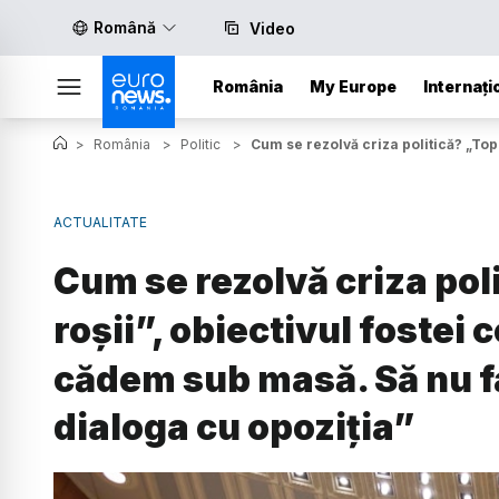
Română
Video
România
My Europe
Internați
>
România
>
Politic
>
Cum se rezolvă criza politică? „Top
ACTUALITATE
Cum se rezolvă criza poli
roșii”, obiectivul fostei
cădem sub masă. Să nu f
dialoga cu opoziția”