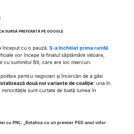
8
CA SURSĂ PREFERATĂ PE GOOGLE
a început cu o pauză.
S-a încheiat prima rundă
oficiale vor începe la finalul săptămânii viitoare,
 cu summitul B9, care are loc miercuri.
politice pentru negocieri și încercări de a găsi
istalizează două noi variante de coaliție
: una în
 minoritățile sunt curtate de toată lumea în
ei cu PNL: „Rotativa cu un premier PSD anul viitor