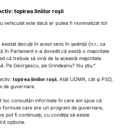
tiv: topirea liniilor roșii
u vehiculat este dacă ar putea fi nominalizat tot
existat discuții în acest sens în ședință (n.r.: ca
 în Parlament s-a dovedit că există o majoritate
d că trebuie să vină de la această majoritate.
nă. Pe Georgescu, pe Grindeanu? Nu știu.”
ectiv:
topirea liniilor roșii.
Atât UDMR, cât și PSD,
ei de guvernare.
 loc consultări informale în care am spus că
te formula care are un program de guvernare,
e pot fi continuați, cu condiția să existe
tră opțiune.