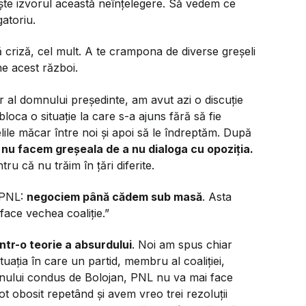
sește izvorul această neînțelegere. Să vedem ce
atoriu.
ă criză, cel mult. A te crampona de diverse greșeli
ne acest război.
 al domnului președinte, am avut azi o discuție
loca o situație la care s-a ajuns fără să fie
ile măcar între noi și apoi să le îndreptăm. După
 nu facem greșeala de a nu dialoga cu opoziția.
ru că nu trăim în țări diferite.
 PNL:
negociem până cădem sub masă
. Asta
ace vechea coaliție.”
într-o teorie a absurdului
. Noi am spus chiar
uația în care un partid, membru al coaliției,
nului condus de Bolojan, PNL nu va mai face
tot obosit repetând și avem vreo trei rezoluții