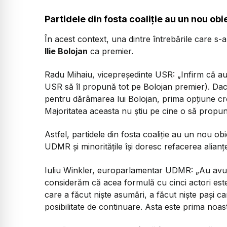
Partidele din fosta coaliție au un nou obiec
În acest context, una dintre întrebările care s-a
Ilie Bolojan
ca premier.
Radu Mihaiu, vicepreședinte USR:
„Infirm că au 
USR să îl propună tot pe Bolojan premier). Dacă
pentru dărâmarea lui Bolojan, prima opțiune cre
Majoritatea aceasta nu știu pe cine o să propu
Astfel, partidele din fosta coaliție au un nou obi
UDMR și minoritățile își doresc refacerea alianț
Iuliu Winkler, europarlamentar UDMR:
„Au avut
considerăm că acea formulă cu cinci actori es
care a făcut niște asumări, a făcut niște pași car
posibilitate de continuare. Asta este prima noas