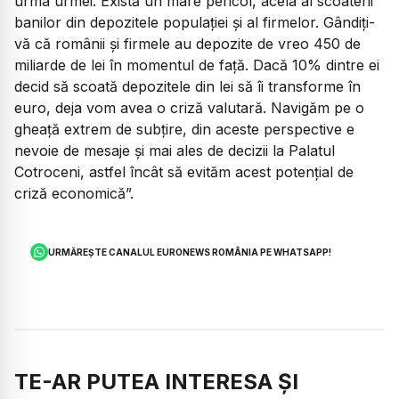
urma urmei. Există un mare pericol, acela al scoaterii
banilor din depozitele populației și al firmelor. Gândiți-
vă că românii și firmele au depozite de vreo 450 de
miliarde de lei în momentul de față. Dacă 10% dintre ei
decid să scoată depozitele din lei să îi transforme în
euro, deja vom avea o criză valutară. Navigăm pe o
gheață extrem de subțire, din aceste perspective e
nevoie de mesaje și mai ales de decizii la Palatul
Cotroceni, astfel încât să evităm acest potențial de
criză economică”.
URMĂREȘTE CANALUL EURONEWS ROMÂNIA PE WHATSAPP!
TE-AR PUTEA INTERESA ȘI