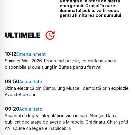
România e în stare de alertă
energetică. Orașul în care
iluminatul public va fi redus
pentru limitarea consumului
ULTIMELE
10:12
Entertainment
Summer Well 2026. Programul pe zile, ce bilete mai sunt
disponibile și cum ajungi în Buftea pentru festival
09:50
Actualitate
Uzina electrică din Câmpulung Muscel, demolată prin explozie.
Avea 98 de ani
09:20
Actualitate
Scandal cu legea integrității în ziua în care Nicușor Dan a
publicat declarația de avere a Mirabelei Grădinaru. Chiar șeful
ANI spune că legea e inaplicabilă