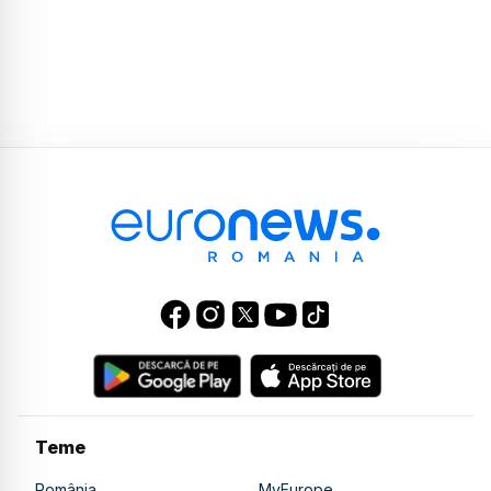
Teme
România
MyEurope