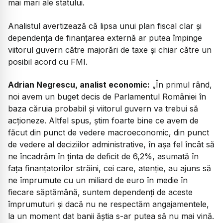
mai mari ale statului.
Analistul avertizează că lipsa unui plan fiscal clar și
dependența de finanțarea externă ar putea împinge
viitorul guvern către majorări de taxe și chiar către un
posibil acord cu FMI.
Adrian Negrescu, analist economic:
„
În primul rând,
noi avem un buget decis de Parlamentul României în
baza căruia probabil și viitorul guvern va trebui să
acționeze. Altfel spus, știm foarte bine ce avem de
făcut din punct de vedere macroeconomic, din punct
de vedere al deciziilor administrative, în așa fel încât să
ne încadrăm în ținta de deficit de 6,2%, asumată în
fața finanțatorilor străini, cei care, atenție, au ajuns să
ne împrumute cu un miliard de euro în medie în
fiecare săptămână, suntem dependenți de aceste
împrumuturi și dacă nu ne respectăm angajamentele,
la un moment dat banii ăștia s-ar putea să nu mai vină.