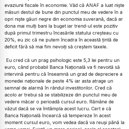
evaziunii fiscale în economie. Văd că ANAF a luat niște
măsuri destul de bune din punctul meu de vedere în a
opri niște găuri negre din economia suverană, dacă ar
dona mai mulți bani la buget iar trend-ul este pozitiv
după primul trimestru încasările statului creșteau cu
20%, eu zic că ne putem încadra în această țintă de
deficit fără să mai fim nevoiți să creștem taxele.
Eu cred că un prag psihologic este 5,3 lei pentru un
euro, când probabil Banca Națională va fi nevoită să
intervină pentru că înseamnă un grad de depreciere a
monedei naționale de peste 4% iar asta atrage un
semnal de alarmă în rândul investitorilor. Cred că
acolo ar trebui să se stabilizeze din punctul meu de
vedere măcar o perioadă cursul euro. Rămâne de
văzut dacă se va îmtâmpla acest lucru. Cert e că
Banca Națională încearcă să tempereze în acest
moment cursul euro, vom vedea dacă va reuși până la