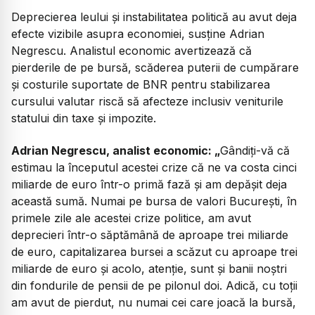
Deprecierea leului și instabilitatea politică au avut deja
efecte vizibile asupra economiei, susține Adrian
Negrescu. Analistul economic avertizează că
pierderile de pe bursă, scăderea puterii de cumpărare
și costurile suportate de BNR pentru stabilizarea
cursului valutar riscă să afecteze inclusiv veniturile
statului din taxe și impozite.
Adrian Negrescu, analist economic:
„
Gândiți-vă că
estimau la începutul acestei crize că ne va costa cinci
miliarde de euro într-o primă fază și am depășit deja
această sumă. Numai pe bursa de valori București, în
primele zile ale acestei crize politice, am avut
deprecieri într-o săptămână de aproape trei miliarde
de euro, capitalizarea bursei a scăzut cu aproape trei
miliarde de euro și acolo, atenție, sunt și banii noștri
din fondurile de pensii de pe pilonul doi. Adică, cu toții
am avut de pierdut, nu numai cei care joacă la bursă,