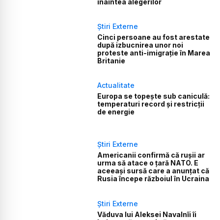
înaintea alegerilor
Știri Externe
Cinci persoane au fost arestate
după izbucnirea unor noi
proteste anti-imigrație în Marea
Britanie
Actualitate
Europa se topește sub caniculă:
temperaturi record și restricții
de energie
Știri Externe
Americanii confirmă că rușii ar
urma să atace o țară NATO. E
aceeași sursă care a anunțat că
Rusia începe războiul în Ucraina
Știri Externe
Văduva lui Aleksei Navalnîi îi