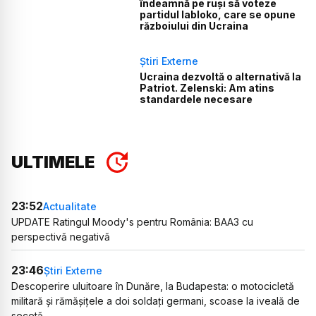
îndeamnă pe ruși să voteze
partidul Iabloko, care se opune
războiului din Ucraina
Știri Externe
Ucraina dezvoltă o alternativă la
Patriot. Zelenski: Am atins
standardele necesare
ULTIMELE
23:52
Actualitate
UPDATE Ratingul Moody's pentru România: BAA3 cu
perspectivă negativă
23:46
Știri Externe
Descoperire uluitoare în Dunăre, la Budapesta: o motocicletă
militară și rămășițele a doi soldați germani, scoase la iveală de
secetă