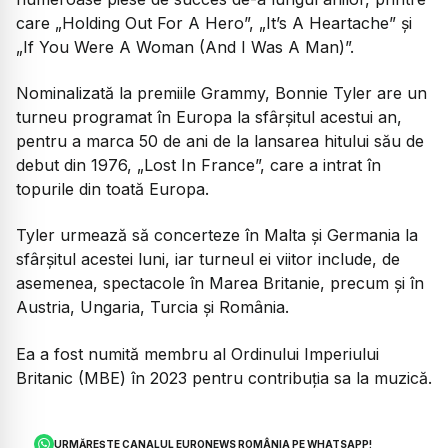
care „Holding Out For A Hero”, „It’s A Heartache” și
„If You Were A Woman (And I Was A Man)”.
Nominalizată la premiile Grammy, Bonnie Tyler are un
turneu programat în Europa la sfârșitul acestui an,
pentru a marca 50 de ani de la lansarea hitului său de
debut din 1976, „Lost In France”, care a intrat în
topurile din toată Europa.
Tyler urmează să concerteze în Malta și Germania la
sfârșitul acestei luni, iar turneul ei viitor include, de
asemenea, spectacole în Marea Britanie, precum și în
Austria, Ungaria, Turcia și România.
Ea a fost numită membru al Ordinului Imperiului
Britanic (MBE) în 2023 pentru contribuția sa la muzică.
URMĂREȘTE CANALUL EURONEWS ROMÂNIA PE WHATSAPP!