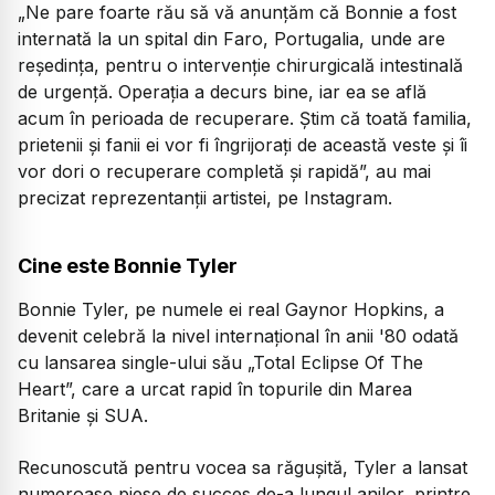
„
Ne pare foarte rău să vă anunțăm că Bonnie a fost
internată la un spital din Faro, Portugalia, unde are
reședința, pentru o intervenție chirurgicală intestinală
de urgență. Operația a decurs bine, iar ea se află
acum în perioada de recuperare. Știm că toată familia,
prietenii și fanii ei vor fi îngrijorați de această veste și îi
vor dori o recuperare completă și rapidă
”, au mai
precizat reprezentanții artistei, pe Instagram.
Cine este Bonnie Tyler
Bonnie Tyler, pe numele ei real Gaynor Hopkins, a
devenit celebră la nivel internațional în anii '80 odată
cu lansarea single-ului său „Total Eclipse Of The
Heart”, care a urcat rapid în topurile din Marea
Britanie și SUA.
Recunoscută pentru vocea sa răgușită, Tyler a lansat
numeroase piese de succes de-a lungul anilor, printre