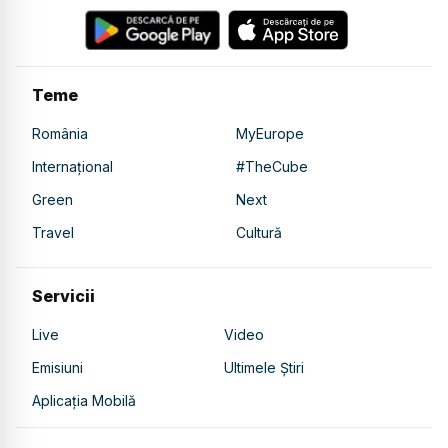
Teme
România
MyEurope
Internațional
#TheCube
Green
Next
Travel
Cultură
Servicii
Live
Video
Emisiuni
Ultimele Știri
Aplicația Mobilă