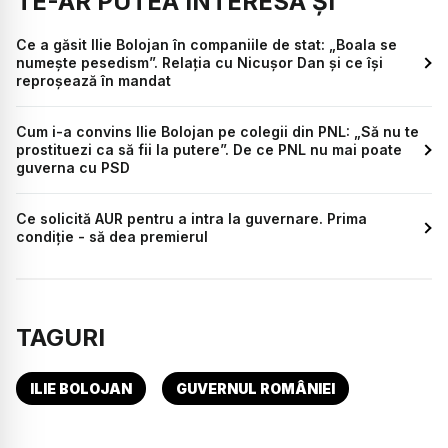
TE-AR PUTEA INTERESA ȘI
Ce a găsit Ilie Bolojan în companiile de stat: „Boala se
numește pesedism”. Relația cu Nicușor Dan și ce își
reproșează în mandat
Cum i-a convins Ilie Bolojan pe colegii din PNL: „Să nu te
prostituezi ca să fii la putere”. De ce PNL nu mai poate
guverna cu PSD
Ce solicită AUR pentru a intra la guvernare. Prima
condiție - să dea premierul
TAGURI
ILIE BOLOJAN
GUVERNUL ROMÂNIEI