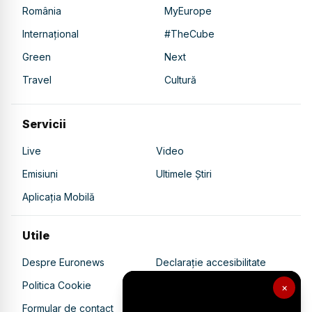
România
MyEurope
Internațional
#TheCube
Green
Next
Travel
Cultură
Servicii
Live
Video
Emisiuni
Ultimele Știri
Aplicația Mobilă
Utile
Despre Euronews
Declarație accesibilitate
Politica Cookie
Politica de confidențialitate
×
Formular de contact
Transparență în utilizarea AI