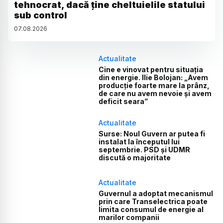
tehnocrat, dacă ține cheltuielile statului
sub control
07
.
08
.
2026
Actualitate
Cine e vinovat pentru situația
din energie. Ilie Bolojan: „Avem
producție foarte mare la prânz,
de care nu avem nevoie și avem
deficit seara”
Actualitate
Surse: Noul Guvern ar putea fi
instalat la începutul lui
septembrie. PSD și UDMR
discută o majoritate
Actualitate
Guvernul a adoptat mecanismul
prin care Transelectrica poate
limita consumul de energie al
marilor companii