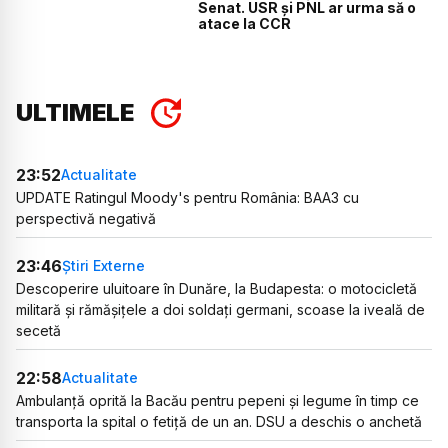
Senat. USR și PNL ar urma să o
atace la CCR
ULTIMELE
23:52
Actualitate
UPDATE Ratingul Moody's pentru România: BAA3 cu
perspectivă negativă
23:46
Știri Externe
Descoperire uluitoare în Dunăre, la Budapesta: o motocicletă
militară și rămășițele a doi soldați germani, scoase la iveală de
secetă
22:58
Actualitate
Ambulanță oprită la Bacău pentru pepeni și legume în timp ce
transporta la spital o fetiță de un an. DSU a deschis o anchetă