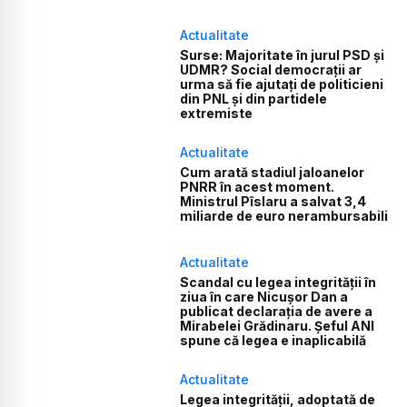
Actualitate
Surse: Majoritate în jurul PSD și
UDMR? Social democrații ar
urma să fie ajutați de politicieni
din PNL și din partidele
extremiste
Actualitate
Cum arată stadiul jaloanelor
PNRR în acest moment.
Ministrul Pîslaru a salvat 3,4
miliarde de euro nerambursabili
Actualitate
Scandal cu legea integrității în
ziua în care Nicușor Dan a
publicat declarația de avere a
Mirabelei Grădinaru. Șeful ANI
spune că legea e inaplicabilă
Actualitate
Legea integrității, adoptată de