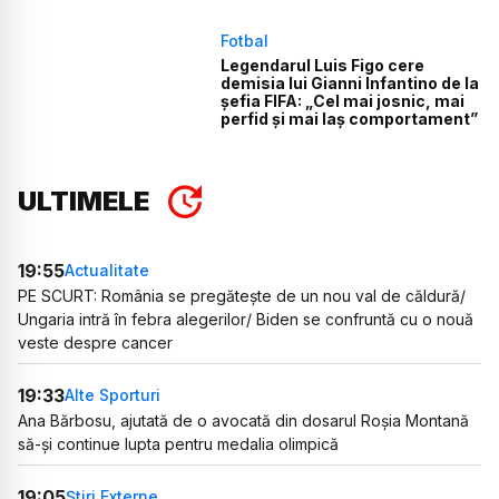
Fotbal
Legendarul Luis Figo cere
demisia lui Gianni Infantino de la
șefia FIFA: „Cel mai josnic, mai
perfid și mai laș comportament”
ULTIMELE
19:55
Actualitate
PE SCURT: România se pregătește de un nou val de căldură/
Ungaria intră în febra alegerilor/ Biden se confruntă cu o nouă
veste despre cancer
19:33
Alte Sporturi
Ana Bărbosu, ajutată de o avocată din dosarul Roșia Montană
să-și continue lupta pentru medalia olimpică
19:05
Știri Externe