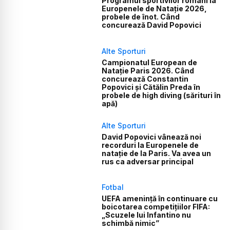
Programul sportivilor români la
Europenele de Natație 2026,
probele de înot. Când
concurează David Popovici
Alte Sporturi
Campionatul European de
Natație Paris 2026. Când
concurează Constantin
Popovici și Cătălin Preda în
probele de high diving (sărituri în
apă)
Alte Sporturi
David Popovici vânează noi
recorduri la Europenele de
natație de la Paris. Va avea un
rus ca adversar principal
Fotbal
UEFA amenință în continuare cu
boicotarea competițiilor FIFA:
„Scuzele lui Infantino nu
schimbă nimic”