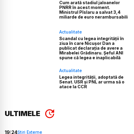
Cum arată stadiul jaloanelor
PNRR în acest moment.
Ministrul Pîslaru a salvat 3,4
miliarde de euro nerambursabili
Actualitate
Scandal cu legea integrității în
ziua în care Nicușor Dan a
publicat declarația de avere a
Mirabelei Grădinaru. Șeful ANI
spune că legea e inaplicabilă
Actualitate
Legea integrității, adoptată de
Senat. USR și PNL ar urma să o
atace la CCR
ULTIMELE
19:24
Știri Externe