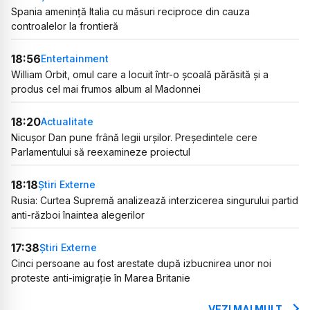
Spania amenință Italia cu măsuri reciproce din cauza
controalelor la frontieră
18:56
Entertainment
William Orbit, omul care a locuit într-o școală părăsită și a
produs cel mai frumos album al Madonnei
18:20
Actualitate
Nicușor Dan pune frână legii urșilor. Președintele cere
Parlamentului să reexamineze proiectul
18:18
Știri Externe
Rusia: Curtea Supremă analizează interzicerea singurului partid
anti-război înaintea alegerilor
17:38
Știri Externe
Cinci persoane au fost arestate după izbucnirea unor noi
proteste anti-imigrație în Marea Britanie
VEZI MAI MULT