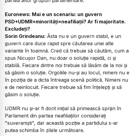
partea altor grupuri parlamentare.
Euronews: Mai e un scenariu: un guvern
PSD+UDMR+minorități+neafiliații? Ar fi majoritate.
Excludeți?
Sorin Grindeanu:
Ăsta nu e un guvern stabil, e un
guvern care duce rapid spre căutarea unei alte
variante în toamnă. Cred că trebuie să căutăm, cum a
spus Nicușor Dan, nu doar o soluție rapidă, ci și
stabilă. Fiecare dintre noi trebuie să lăsăm de la noi și
să găsim o soluție. Orgoliile nu-și au locul, nimeni nu e
în poziția de a dicta întreaga scenă politică. Nimeni nu
e de neinlocuit. Fiecare trebuie să fim înțelepți și să
găsim o soluție.
UDMR nu și-ar fi dorit inițial să primească sprijin în
Parlament din partea neafiliaților considerați
"suveraniști", dar această poziție a partidului s-ar
putea schimba în zilele următoare.