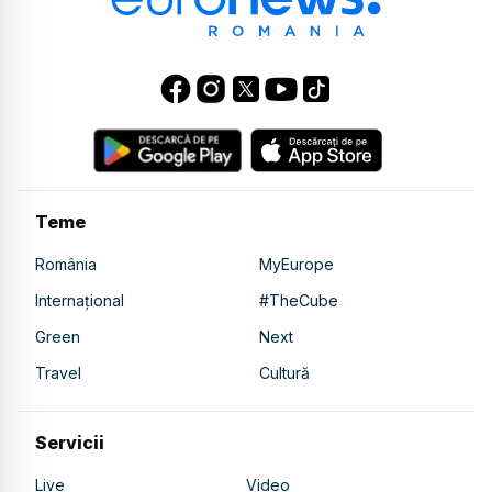
Teme
România
MyEurope
Internațional
#TheCube
Green
Next
Travel
Cultură
Servicii
Live
Video