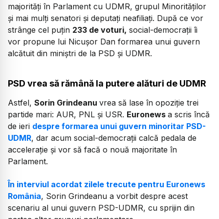
majorități în Parlament cu UDMR, grupul Minorităților
și mai mulți senatori și deputați neafiliați. După ce vor
strânge cel puțin
233 de voturi,
social-democrații îi
vor propune lui Nicușor Dan formarea unui guvern
alcătuit din miniștri de la PSD și UDMR.
PSD vrea să rămână la putere alături de UDMR
Astfel,
Sorin Grindeanu
vrea să lase în opoziție trei
partide mari:
AUR
,
PNL
și
USR
.
Euronews
a scris încă
de ieri
despre formarea unui guvern minoritar PSD-
UDMR
, dar acum social-democrații calcă pedala de
accelerație și vor să facă o nouă majoritate în
Parlament.
În interviul acordat zilele trecute pentru Euronews
România
, Sorin Grindeanu a vorbit despre acest
scenariu al unui guvern PSD-UDMR, cu sprijin din