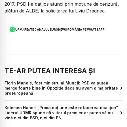
2017. PSD l-a dat jos atunci prin moțiune de cenzură,
alături de ALDE, la solicitarea lui Liviu Dragnea.
URMĂREȘTE CANALUL EURONEWS ROMÂNIA PE WHATSAPP!
TE-AR PUTEA INTERESA ȘI
Florin Manole, fost ministru al Muncii: PSD va putea
merge foarte bine în Opoziție dacă nu avem o majoritate
proeuropeană
Kelemen Hunor: „Prima opțiune este refacerea coaliției”.
Liderul UDMR spune că viitorul premier ar putea să nu
vină nici din PSD, nici din PNL