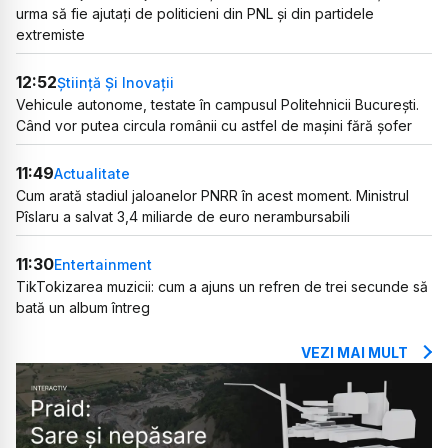
urma să fie ajutați de politicieni din PNL și din partidele
extremiste
12:52
Știință Și Inovații
Vehicule autonome, testate în campusul Politehnicii București.
Când vor putea circula românii cu astfel de mașini fără șofer
11:49
Actualitate
Cum arată stadiul jaloanelor PNRR în acest moment. Ministrul
Pîslaru a salvat 3,4 miliarde de euro nerambursabili
11:30
Entertainment
TikTokizarea muzicii: cum a ajuns un refren de trei secunde să
bată un album întreg
VEZI MAI MULT