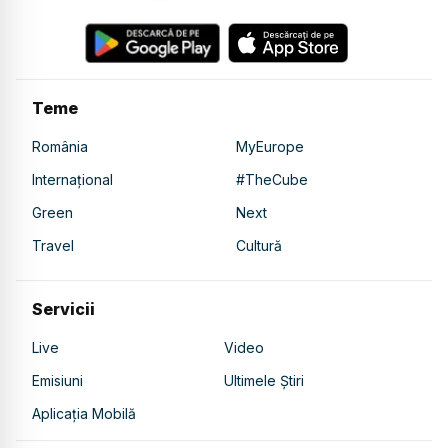
Teme
România
MyEurope
Internațional
#TheCube
Green
Next
Travel
Cultură
Servicii
Live
Video
Emisiuni
Ultimele Știri
Aplicația Mobilă