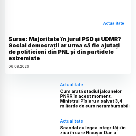
Actualitate
Surse: Majoritate în jurul PSD și UDMR?
Social democrații ar urma să fie ajutați
de politicieni din PNL și din partidele
extremiste
06
.
08
.
2026
Actualitate
Cum arată stadiul jaloanelor
PNRR în acest moment.
Ministrul Pîslaru a salvat 3,4
miliarde de euro nerambursabili
Actualitate
Scandal cu legea integrității în
ziua în care Nicușor Dan a