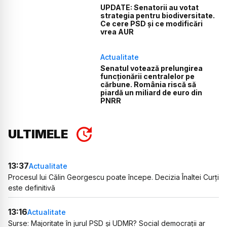
UPDATE: Senatorii au votat
strategia pentru biodiversitate.
Ce cere PSD și ce modificări
vrea AUR
Actualitate
Senatul votează prelungirea
funcționării centralelor pe
cărbune. România riscă să
piardă un miliard de euro din
PNRR
ULTIMELE
13:37
Actualitate
Procesul lui Călin Georgescu poate începe. Decizia Înaltei Curți
este definitivă
13:16
Actualitate
Surse: Majoritate în jurul PSD și UDMR? Social democrații ar