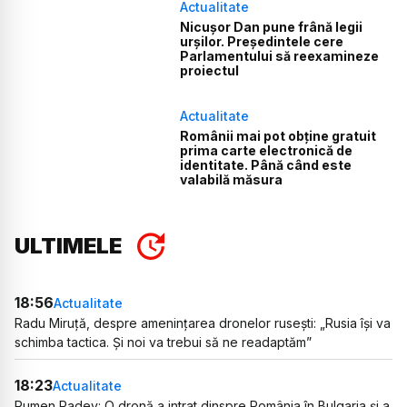
Actualitate
Nicușor Dan pune frână legii
urșilor. Președintele cere
Parlamentului să reexamineze
proiectul
Actualitate
Românii mai pot obține gratuit
prima carte electronică de
identitate. Până când este
valabilă măsura
ULTIMELE
18:56
Actualitate
Radu Miruță, despre amenințarea dronelor rusești: „Rusia își va
schimba tactica. Și noi va trebui să ne readaptăm”
18:23
Actualitate
Rumen Radev: O dronă a intrat dinspre România în Bulgaria și a