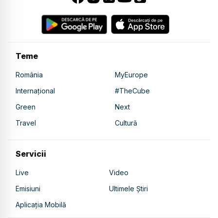
Teme
România
MyEurope
Internațional
#TheCube
Green
Next
Travel
Cultură
Servicii
Live
Video
Emisiuni
Ultimele Știri
Aplicația Mobilă