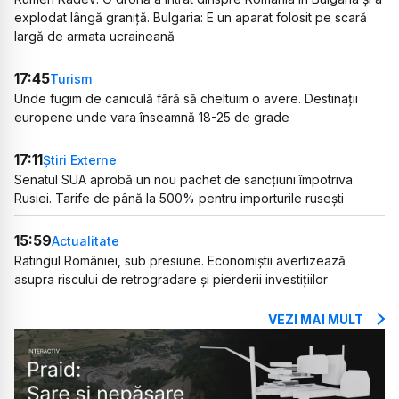
explodat lângă graniță. Bulgaria: E un aparat folosit pe scară
largă de armata ucraineană
17:45
Turism
Unde fugim de caniculă fără să cheltuim o avere. Destinații
europene unde vara înseamnă 18-25 de grade
17:11
Știri Externe
Senatul SUA aprobă un nou pachet de sancțiuni împotriva
Rusiei. Tarife de până la 500% pentru importurile rusești
15:59
Actualitate
Ratingul României, sub presiune. Economiștii avertizează
asupra riscului de retrogradare și pierderii investițiilor
VEZI MAI MULT