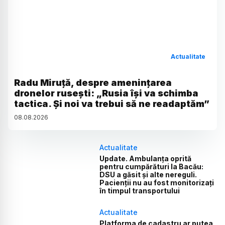
Actualitate
Radu Miruță, despre amenințarea
dronelor rusești: „Rusia își va schimba
tactica. Și noi va trebui să ne readaptăm”
08
.
08
.
2026
Actualitate
Update. Ambulanța oprită
pentru cumpărături la Bacău:
DSU a găsit și alte nereguli.
Pacienții nu au fost monitorizați
în timpul transportului
Actualitate
Platforma de cadastru ar putea