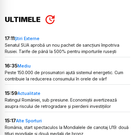
ULTIMELE
17:11
Știri Externe
Senatul SUA aprobă un nou pachet de sancțiuni împotriva
Rusiei. Tarife de până la 500% pentru importurile rusești
16:35
Mediu
Peste 150.000 de prosumatori ajută sistemul energetic. Cum
contribuie la reducerea consumului în orele de vârf
15:59
Actualitate
Ratingul României, sub presiune. Economiștii avertizează
asupra riscului de retrogradare și pierderii investițiilor
15:17
Alte Sporturi
România, start spectaculos la Mondialele de canotaj U19: două
titluri mondiale și două medalii de bronz