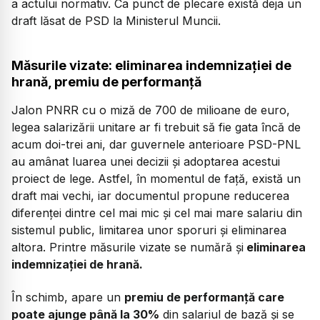
a actului normativ. Ca punct de plecare există deja un
draft lăsat de PSD la Ministerul Muncii.
Măsurile vizate: eliminarea indemnizației de
hrană, premiu de performanță
Jalon PNRR cu o miză de 700 de milioane de euro,
legea salarizării unitare ar fi trebuit să fie gata încă de
acum doi-trei ani, dar guvernele anterioare PSD-PNL
au amânat luarea unei decizii și adoptarea acestui
proiect de lege. Astfel, în momentul de față, există un
draft mai vechi, iar documentul propune reducerea
diferenței dintre cel mai mic și cel mai mare salariu din
sistemul public, limitarea unor sporuri și eliminarea
altora. Printre măsurile vizate se numără și
eliminarea
indemnizației de hrană.
În schimb, apare un
premiu de performanță care
poate ajunge până la 30%
din salariul de bază și se