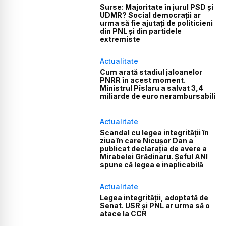
Surse: Majoritate în jurul PSD și
UDMR? Social democrații ar
urma să fie ajutați de politicieni
din PNL și din partidele
extremiste
Actualitate
Cum arată stadiul jaloanelor
PNRR în acest moment.
Ministrul Pîslaru a salvat 3,4
miliarde de euro nerambursabili
Actualitate
Scandal cu legea integrității în
ziua în care Nicușor Dan a
publicat declarația de avere a
Mirabelei Grădinaru. Șeful ANI
spune că legea e inaplicabilă
Actualitate
Legea integrității, adoptată de
Senat. USR și PNL ar urma să o
atace la CCR