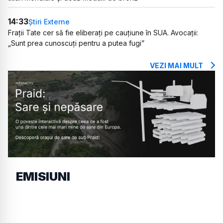
14:33
Știri Externe
Frații Tate cer să fie eliberați pe cauțiune în SUA. Avocații:
„Sunt prea cunoscuți pentru a putea fugi”
VEZI MAI MULT
EMISIUNI