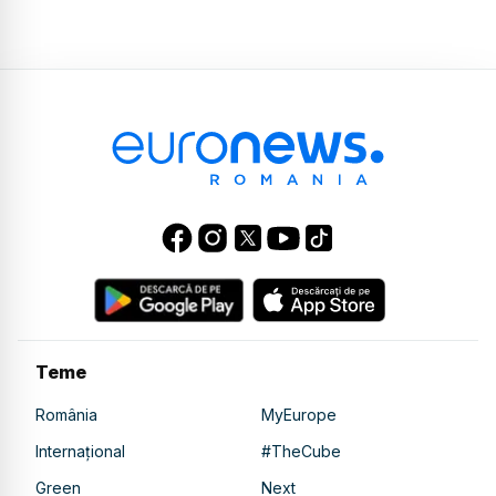
Teme
România
MyEurope
Internațional
#TheCube
Green
Next