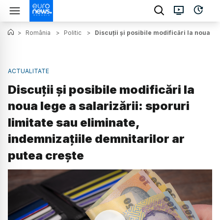
>
România
>
Politic
>
Discuții și posibile modificări la noua l
ACTUALITATE
Discuții și posibile modificări la
noua lege a salarizării: sporuri
limitate sau eliminate,
indemnizațiile demnitarilor ar
putea crește