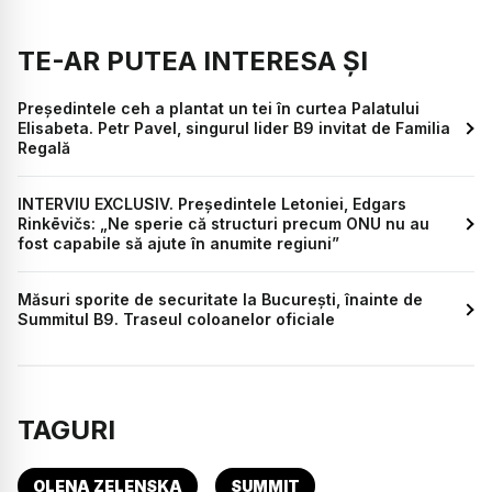
TE-AR PUTEA INTERESA ȘI
Președintele ceh a plantat un tei în curtea Palatului
Elisabeta. Petr Pavel, singurul lider B9 invitat de Familia
Regală
INTERVIU EXCLUSIV. Președintele Letoniei, Edgars
Rinkēvičs: „Ne sperie că structuri precum ONU nu au
fost capabile să ajute în anumite regiuni”
Măsuri sporite de securitate la București, înainte de
Summitul B9. Traseul coloanelor oficiale
TAGURI
OLENA ZELENSKA
SUMMIT