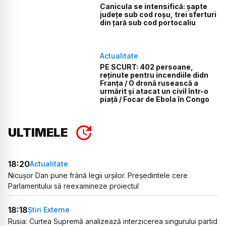
Canicula se intensifică: șapte
județe sub cod roșu, trei sferturi
din țară sub cod portocaliu
Actualitate
PE SCURT: 402 persoane,
reținute pentru incendiile didn
Franța / O dronă rusească a
urmărit și atacat un civil într-o
piață / Focar de Ebola în Congo
ULTIMELE
18:20
Actualitate
Nicușor Dan pune frână legii urșilor. Președintele cere
Parlamentului să reexamineze proiectul
18:18
Știri Externe
Rusia: Curtea Supremă analizează interzicerea singurului partid