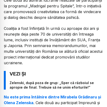
Cele două au admirat lucrările realizate de participanții
la programul „Madrigal pentru Spitale”, într-o inițiativă
care promovează creativitatea ca formă de vindecare
și dialog deschis despre sănătatea psihică.
Coaliția a fost înființată în urmă cu aproape doi ani și
reunește deja peste 70 de universități din întreaga
lume, inclusiv instituții de învățământ din SUA, Franța
și Japonia. Prin semnarea memorandumurilor, mai
multe universități din România se alătură oficial acestui
proiect internațional dedicat promovării studiilor
ucrainene.
Zelenski, după poza de grup: „Sper că războiul se
apropie de final. Trebuie să ne unim eforturile!”
Nu este prima întâlnire dintre Mirabela Grădinaru și
Olena Zelenska
. Cele două au participat împreună și