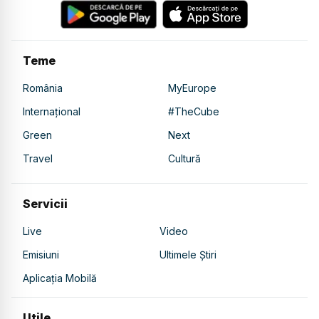
Teme
România
MyEurope
Internațional
#TheCube
Green
Next
Travel
Cultură
Servicii
Live
Video
Emisiuni
Ultimele Știri
Aplicația Mobilă
Utile