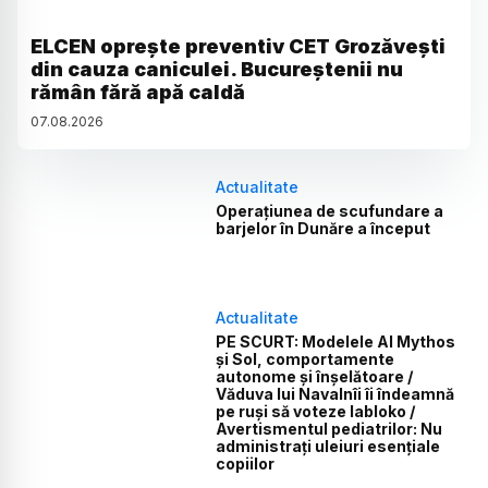
ELCEN oprește preventiv CET Grozăvești
din cauza caniculei. Bucureștenii nu
rămân fără apă caldă
07
.
08
.
2026
Actualitate
Operațiunea de scufundare a
barjelor în Dunăre a început
Actualitate
PE SCURT: Modelele AI Mythos
și Sol, comportamente
autonome și înșelătoare /
Văduva lui Navalnîi îi îndeamnă
pe ruși să voteze Iabloko /
Avertismentul pediatrilor: Nu
administrați uleiuri esențiale
copiilor