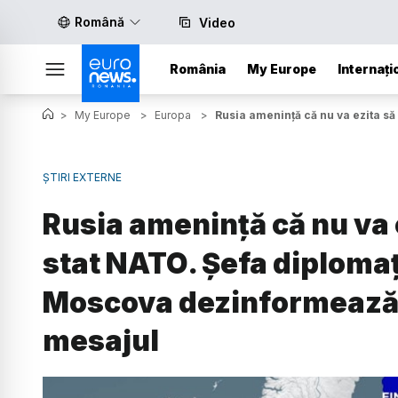
Română
Video
România
My Europe
Internați
>
My Europe
>
Europa
>
Rusia amenință că nu va ezita să
ȘTIRI EXTERNE
Rusia amenință că nu va 
stat NATO. Șefa diplomaț
Moscova dezinformează 
mesajul