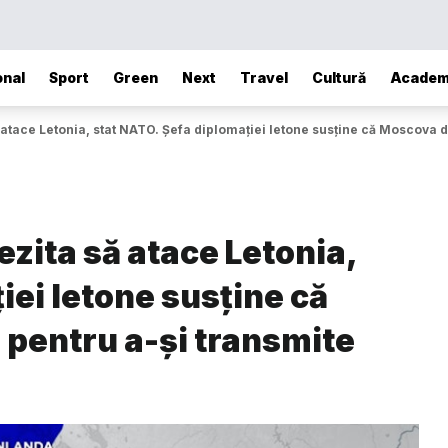
onal
Sport
Green
Next
Travel
Cultură
Academ
 atace Letonia, stat NATO. Șefa diplomației letone susține că Moscova
ezita să atace Letonia,
iei letone susține că
pentru a-și transmite