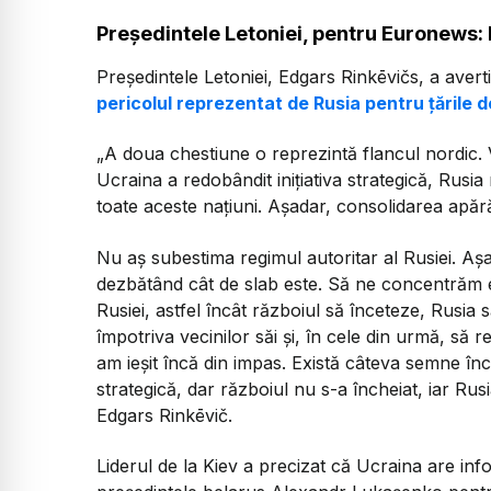
Președintele Letoniei, pentru Euronews:
Președintele Letoniei, Edgars Rinkēvičs, a aver
pericolul reprezentat de Rusia pentru țările d
„​
A doua chestiune o reprezintă flancul nordic. 
Ucraina a redobândit inițiativa strategică, Rusi
toate aceste națiuni. Așadar, consolidarea apăr
Nu aș subestima regimul autoritar al Rusiei. A
dezbătând cât de slab este. Să ne concentrăm e
Rusiei, astfel încât războiul să înceteze, Rusia
împotriva vecinilor săi și, în cele din urmă, să 
am ieșit încă din impas. Există câteva semne înc
strategică, dar războiul nu s-a încheiat, iar Ru
Edgars Rinkēvič.
Liderul de la Kiev a precizat că Ucraina are inf