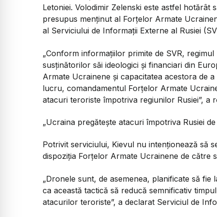
Letoniei. Volodimir Zelenski este astfel hotărât
presupus menținut al Forțelor Armate Ucrainene
al Serviciului de Informații Externe al Rusiei (SV
„
Conform informațiilor primite de SVR, regimul
susținătorilor săi ideologici și financiari din Eu
Armate Ucrainene și capacitatea acestora de a
lucru, comandamentul Forțelor Armate Ucrainen
atacuri teroriste împotriva regiunilor Rusiei
”, a 
„Ucraina pregătește atacuri împotriva Rusiei de p
Potrivit serviciului, Kievul nu intenționează să s
dispoziția Forțelor Armate Ucrainene de către st
„Dronele sunt, de asemenea, planificate să fie l
ca această tactică să reducă semnificativ timpul 
atacurilor teroriste”, a declarat Serviciul de Info