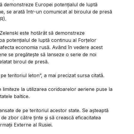
 să demonstreze Europei potențialul de luptă
, se arată într-un comunicat al biroului de presă
R).
 Zelenski este hotărât să demonstreze
ropa potențialul de luptă continuu al Forțelor
 afecta economia rusă. Având în vedere acest
e se pregătește să lanseze o serie de noi
relatat biroul de presă.
e teritoriul leton”, a mai precizat sursa citată.
e limiteze la utilizarea coridoarelor aeriene puse la
atele baltice.
ansate de pe teritoriul acestor state. Se așteaptă
de zbor către ținte și să crească eficacitatea
rmații Externe al Rusiei.