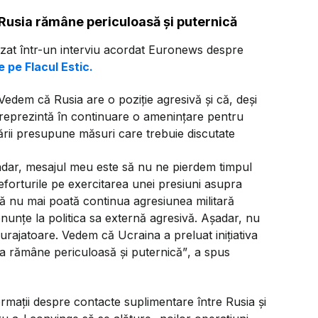
 Rusia rămâne periculoasă și puternică
tizat într-un interviu acordat Euronews despre
e pe Flacul Estic.
Vedem că Rusia are o poziție agresivă și că, deși
a reprezintă în continuare o amenințare pentru
ării presupune măsuri care trebuie discutate
șadar, mesajul meu este să nu ne pierdem timpul
forturile pe exercitarea unei presiuni asupra
 să nu mai poată continua agresiunea militară
renunțe la politica sa externă agresivă. Așadar, nu
urajatoare. Vedem că Ucraina a preluat inițiativa
sia rămâne periculoasă și puternică”
, a spus
ormații despre contacte suplimentare între Rusia și