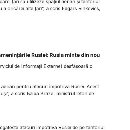
ei țări să utilizeze spațiul aerian și teritoriul
a oricărei alte țări
”, a scris Edgars Rinkēvičs,
amenințările Rusiei: Rusia minte din nou
viciul de Informații Externe) desfășoară o
 aerian pentru atacuri împotriva Rusiei. Acest
ruși”, a scris Baiba Braže, ministrul leton de
egătește atacuri împotriva Rusiei de pe teritoriul