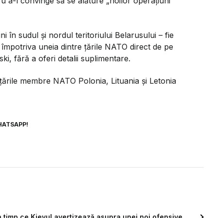
 a-l convinge să se alăture „noilor operațiuni
 în sudul și nordul teritoriului Belarusului – fie
e împotriva uneia dintre țările NATO direct de pe
ki, fără a oferi detalii suplimentare.
 țările membre NATO Polonia, Lituania și Letonia
HATSAPP!
în timp ce Kievul avertizează asupra unei noi ofensive