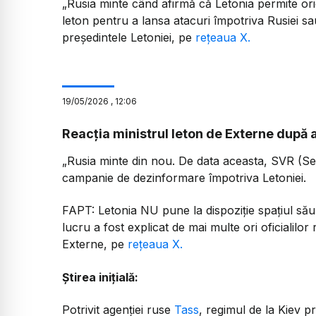
„
Rusia minte când afirmă că Letonia permite oricăr
leton pentru a lansa atacuri împotriva Rusiei sau 
președintele Letoniei, pe
rețeaua X.
19
/
05
/
2026
,
12:06
Reacția ministrul leton de Externe după 
„Rusia minte din nou. De data aceasta, SVR (Ser
campanie de dezinformare împotriva Letoniei.
FAPT: Letonia NU pune la dispoziție spațiul său
lucru a fost explicat de mai multe ori oficialilor 
Externe, pe
rețeaua X.
Știrea inițială:
Potrivit agenției ruse
Tass
, regimul de la Kiev pr