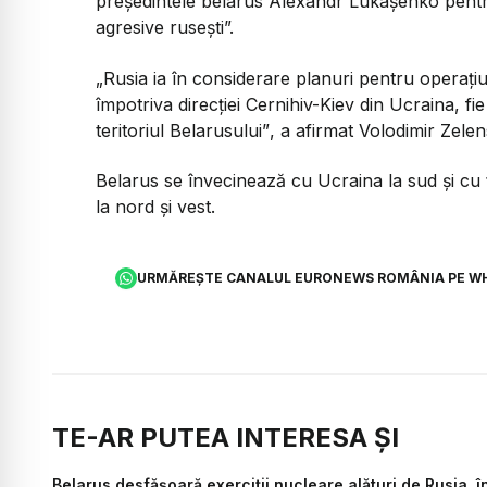
președintele belarus Alexandr Lukașenko pentru
agresive rusești”.
„
Rusia ia în considerare planuri pentru operațiuni
împotriva direcției Cernihiv-Kiev din Ucraina, fi
teritoriul Belarusului”
, a afirmat Volodimir Zelens
Belarus se învecinează cu Ucraina la sud și cu
la nord și vest.
URMĂREȘTE CANALUL EURONEWS ROMÂNIA PE W
TE-AR PUTEA INTERESA ȘI
Belarus desfășoară exerciții nucleare alături de Rusia, 