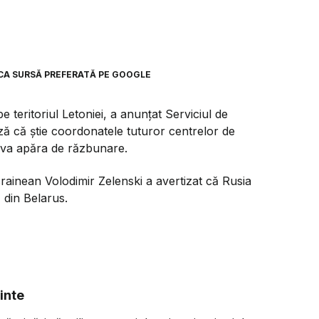
CA SURSĂ PREFERATĂ PE GOOGLE
 teritoriul Letoniei, a anunțat Serviciul de
ză că știe coordonatele tuturor centrelor de
i va apăra de răzbunare.
crainean Volodimir Zelenski a avertizat că Rusia
 din Belarus.
inte