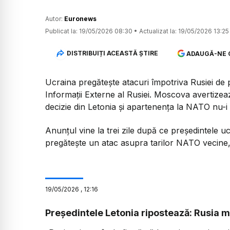
Autor:
Euronews
Publicat la:
19/05/2026 08:30
•
Actualizat la:
19/05/2026 13:25
DISTRIBUIȚI ACEASTĂ ȘTIRE
ADAUGĂ-NE 
Ucraina pregătește atacuri împotriva Rusiei de pe
Informații Externe al Rusiei. Moscova avertizea
decizie din Letonia și apartenența la NATO nu-
Anunțul vine la trei zile după ce președintele u
pregătește un atac asupra tarilor NATO vecine,
19
/
05
/
2026
,
12:16
Președintele Letonia ripostează: Rusia m