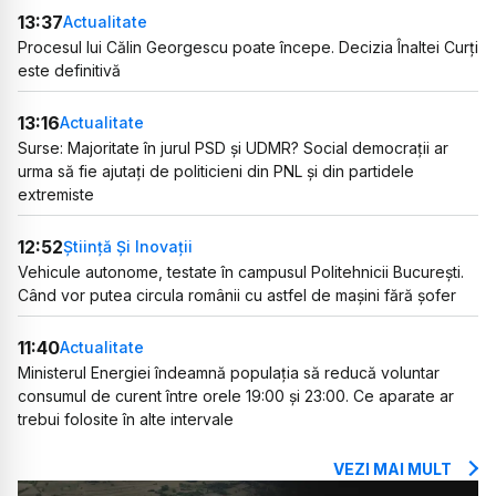
13:37
Actualitate
Procesul lui Călin Georgescu poate începe. Decizia Înaltei Curți
este definitivă
13:16
Actualitate
Surse: Majoritate în jurul PSD și UDMR? Social democrații ar
urma să fie ajutați de politicieni din PNL și din partidele
extremiste
12:52
Știință Și Inovații
Vehicule autonome, testate în campusul Politehnicii București.
Când vor putea circula românii cu astfel de mașini fără șofer
11:40
Actualitate
Ministerul Energiei îndeamnă populația să reducă voluntar
consumul de curent între orele 19:00 și 23:00. Ce aparate ar
trebui folosite în alte intervale
VEZI MAI MULT