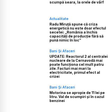
scumpă seara, la orele de vârf
Actualitate
Radu Miruță spune că criza
energetică nu este doar efectul
secetei: „România a închis
capacități de producție fără să
pună nimic în loc”
Bani Și Afaceri
UPDATE: Reactorul 2 al centralei
nucleare de la Cernavodă mai
poate funcționa cel mult patru
zile. Facturi mai mari la
electricitate, primul efect al
crizei
Bani Și Afaceri
Motorina se apropie de 11 lei pe
litru. Val de scumpiri și în cazul
benzinei