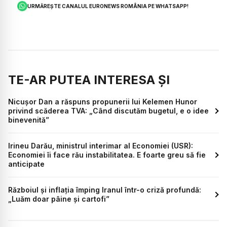
URMĂREȘTE CANALUL EURONEWS ROMÂNIA PE WHATSAPP!
TE-AR PUTEA INTERESA ȘI
Nicușor Dan a răspuns propunerii lui Kelemen Hunor
privind scăderea TVA: „Când discutăm bugetul, e o idee
binevenită”
Irineu Darău, ministrul interimar al Economiei (USR):
Economiei îi face rău instabilitatea. E foarte greu să fie
anticipate
Războiul și inflația împing Iranul într-o criză profundă:
„Luăm doar pâine și cartofi”