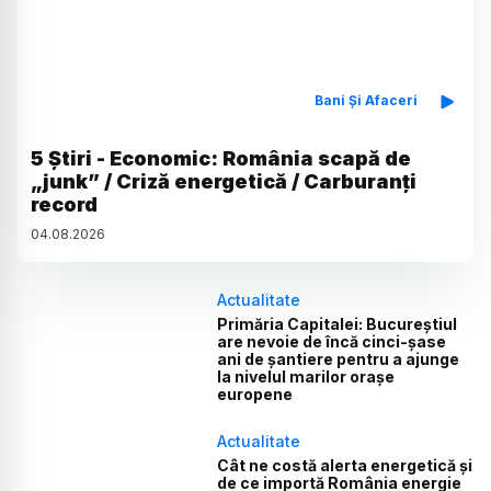
Bani Și Afaceri
5 Știri - Economic: România scapă de
„junk” / Criză energetică / Carburanți
record
04
.
08
.
2026
Actualitate
Primăria Capitalei: Bucureștiul
are nevoie de încă cinci-șase
ani de șantiere pentru a ajunge
la nivelul marilor orașe
europene
Actualitate
Cât ne costă alerta energetică și
de ce importă România energie