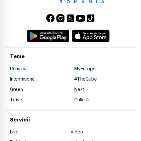
Teme
România
MyEurope
Internațional
#TheCube
Green
Next
Travel
Cultură
Servicii
Live
Video