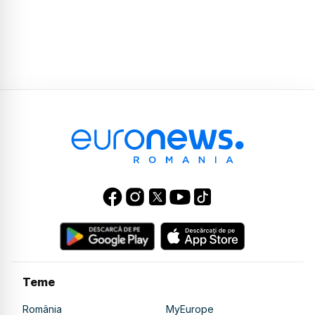
Teme
România
MyEurope