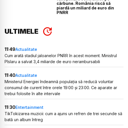
cărbune. România riscă să
piardă un miliard de euro din
PNRR
ULTIMELE
11:49
Actualitate
Cum arată stadiul jaloanelor PNRR în acest moment. Ministrul
Pîslaru a salvat 3,4 miliarde de euro nerambursabili
11:40
Actualitate
Ministerul Energiei îndeamnă populația să reducă voluntar
consumul de curent între orele 19:00 și 23:00. Ce aparate ar
trebui folosite în alte intervale
11:30
Entertainment
TikTokizarea muzicii: cum a ajuns un refren de trei secunde să
bată un album întreg