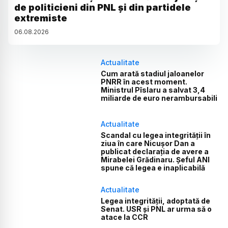
de politicieni din PNL și din partidele
extremiste
06
.
08
.
2026
Actualitate
Cum arată stadiul jaloanelor
PNRR în acest moment.
Ministrul Pîslaru a salvat 3,4
miliarde de euro nerambursabili
Actualitate
Scandal cu legea integrității în
ziua în care Nicușor Dan a
publicat declarația de avere a
Mirabelei Grădinaru. Șeful ANI
spune că legea e inaplicabilă
Actualitate
Legea integrității, adoptată de
Senat. USR și PNL ar urma să o
atace la CCR