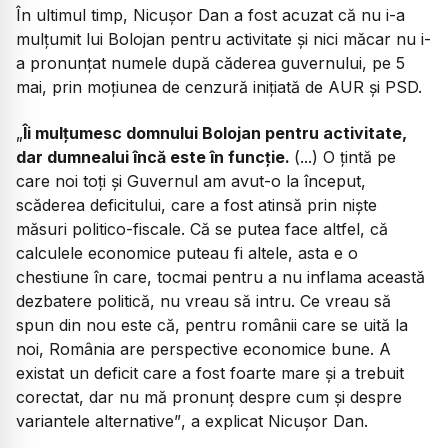
În ultimul timp, Nicușor Dan a fost acuzat că nu i-a
mulțumit lui Bolojan pentru activitate și nici măcar nu i-
a pronunțat numele după căderea guvernului, pe 5
mai, prin moțiunea de cenzură inițiată de AUR și PSD.
„
Îi mulțumesc domnului Bolojan pentru activitate,
dar dumnealui încă este în funcție.
(...) O țintă pe
care noi toți și Guvernul am avut-o la început,
scăderea deficitului, care a fost atinsă prin niște
măsuri politico-fiscale. Că se putea face altfel, că
calculele economice puteau fi altele, asta e o
chestiune în care, tocmai pentru a nu inflama această
dezbatere politică, nu vreau să intru. Ce vreau să
spun din nou este că, pentru românii care se uită la
noi, România are perspective economice bune. A
existat un deficit care a fost foarte mare și a trebuit
corectat, dar nu mă pronunț despre cum și despre
variantele alternative”
, a explicat Nicușor Dan.