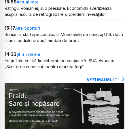
15:59
Actualitate
Ratingul României, sub presiune. Economiștii avertizează
asupra riscului de retrogradare și pierderii investițiilor
15:17
Alte Sporturi
România, start spectaculos la Mondialele de canotaj U19: două
titluri mondiale și două medalii de bronz
14:33
Știri Externe
Frații Tate cer să fie eliberați pe cauțiune în SUA. Avocații:
„Sunt prea cunoscuți pentru a putea fugi”
VEZI MAI MULT