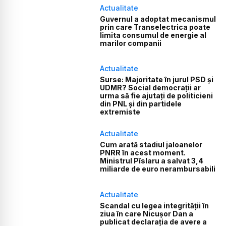
Actualitate
Guvernul a adoptat mecanismul
prin care Transelectrica poate
limita consumul de energie al
marilor companii
Actualitate
Surse: Majoritate în jurul PSD și
UDMR? Social democrații ar
urma să fie ajutați de politicieni
din PNL și din partidele
extremiste
Actualitate
Cum arată stadiul jaloanelor
PNRR în acest moment.
Ministrul Pîslaru a salvat 3,4
miliarde de euro nerambursabili
Actualitate
Scandal cu legea integrității în
ziua în care Nicușor Dan a
publicat declarația de avere a