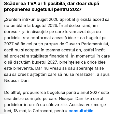
Scăderea TVA ar fi posibilă, dar doar după
propunerea bugetului pentru 2027
„Suntem într-un buget 2026 aprobat și există acord să
nu umblăm la bugetul 2026. În al doilea rând, îmi
doresc - și, în discuțiile pe care le-am avut deja cu
partidele, s-a conformat această idee - ca bugetul pe
2027 să fie cel puțin propus de Guvern Parlamentului,
dacă nu și adoptat în toamna acestui an, astfel încât
să proiectăm stabilitate financiară. În momentul în care
o să discutăm bugetul 2027, bineînțeles că orice idee
este binevenită. Dar nu vreau să dau speranțe false
sau să creez așteptări care să nu se realizeze”
, a spus
Nicușor Dan.
De altfel, propunerea bugetului pentru anul 2027 este
una dintre cerințele pe care Nicușor Dan le-a cerut
partidelor în urmă cu câteva zile. Acestea vor merge
luni, 18 mai, la Cotroceni, pentru
consultațiile