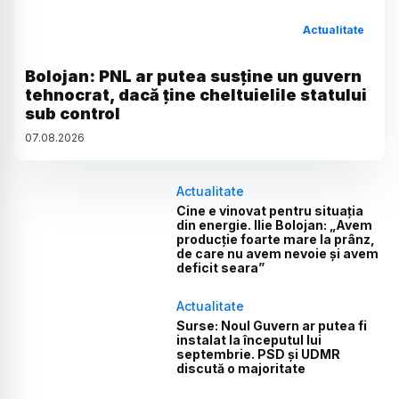
Actualitate
Bolojan: PNL ar putea susține un guvern
tehnocrat, dacă ține cheltuielile statului
sub control
07
.
08
.
2026
Actualitate
Cine e vinovat pentru situația
din energie. Ilie Bolojan: „Avem
producție foarte mare la prânz,
de care nu avem nevoie și avem
deficit seara”
Actualitate
Surse: Noul Guvern ar putea fi
instalat la începutul lui
septembrie. PSD și UDMR
discută o majoritate