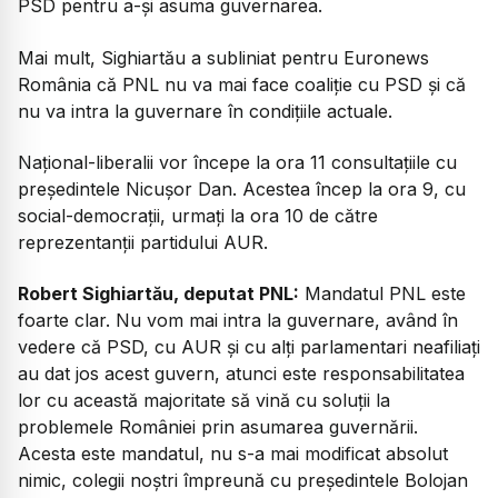
PSD pentru a-și asuma guvernarea.
Mai mult, Sighiartău a subliniat pentru Euronews
România că PNL nu va mai face coaliție cu PSD și că
nu va intra la guvernare în condițiile actuale.
Național-liberalii vor începe la ora 11 consultațiile cu
președintele Nicușor Dan. Acestea încep la ora 9, cu
social-democrații, urmați la ora 10 de către
reprezentanții partidului AUR.
Robert Sighiartău, deputat PNL:
Mandatul PNL este
foarte clar. Nu vom mai intra la guvernare, având în
vedere că PSD, cu AUR și cu alți parlamentari neafiliați
au dat jos acest guvern, atunci este responsabilitatea
lor cu această majoritate să vină cu soluții la
problemele României prin asumarea guvernării.
Acesta este mandatul, nu s-a mai modificat absolut
nimic, colegii noștri împreună cu președintele Bolojan