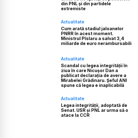
din PNL și din partidele
extremiste
Actualitate
Cum arată stadiul jaloanelor
PNRR în acest moment.
Ministrul Pîslaru a salvat 3,4
miliarde de euro nerambursabili
Actualitate
Scandal cu legea integrității în
ziua în care Nicușor Dan a
publicat declarația de avere a
Mirabelei Grădinaru. Șeful ANI
spune că legea e inaplicabilă
Actualitate
Legea integrității, adoptată de
Senat. USR și PNL ar urma să o
atace la CCR