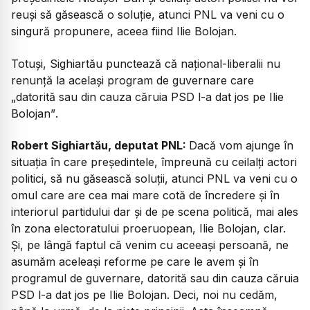
reuși să găsească o soluție, atunci PNL va veni cu o
singură propunere, aceea fiind Ilie Bolojan.
Totuși, Sighiartău punctează că național-liberalii nu
renunță la același program de guvernare care
„datorită sau din cauza căruia PSD l-a dat jos pe Ilie
Bolojan”
.
Robert Sighiartău, deputat PNL:
Dacă vom ajunge în
situația în care președintele, împreună cu ceilalți actori
politici, să nu găsească soluții, atunci PNL va veni cu o
omul care are cea mai mare cotă de încredere și în
interiorul partidului dar și de pe scena politică, mai ales
în zona electoratului proeruopean, Ilie Bolojan, clar.
Și, pe lângă faptul că venim cu aceeași persoană, ne
asumăm aceleași reforme pe care le avem și în
programul de guvernare, datorită sau din cauza căruia
PSD l-a dat jos pe Ilie Bolojan. Deci, noi nu cedăm,