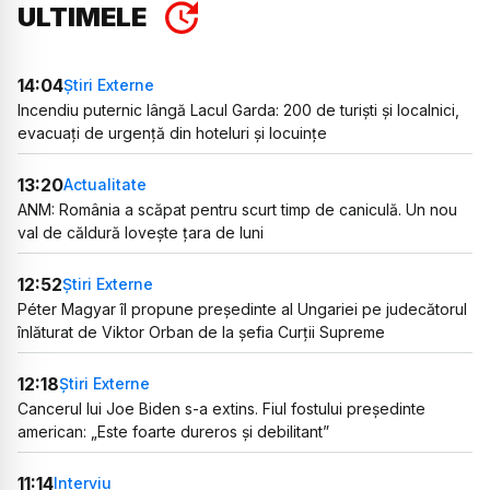
ULTIMELE
14:04
Știri Externe
Incendiu puternic lângă Lacul Garda: 200 de turiști și localnici,
evacuați de urgență din hoteluri și locuințe
13:20
Actualitate
ANM: România a scăpat pentru scurt timp de caniculă. Un nou
val de căldură lovește țara de luni
12:52
Știri Externe
Péter Magyar îl propune președinte al Ungariei pe judecătorul
înlăturat de Viktor Orban de la șefia Curții Supreme
12:18
Știri Externe
Cancerul lui Joe Biden s-a extins. Fiul fostului președinte
american: „Este foarte dureros și debilitant”
11:14
Interviu