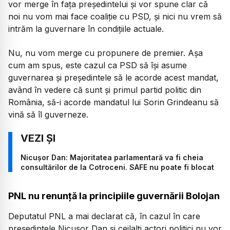
vor merge în fața președintelui și vor spune clar că
noi nu vom mai face coaliție cu PSD, și nici nu vrem să
intrăm la guvernare în condițiile actuale.
Nu, nu vom merge cu propunere de premier. Așa
cum am spus, este cazul ca PSD să își asume
guvernarea și președintele să le acorde acest mandat,
având în vedere că sunt și primul partid politic din
România, să-i acorde mandatul lui Sorin Grindeanu să
vină să îl guverneze.
Nicușor Dan: Majoritatea parlamentară va fi cheia
consultărilor de la Cotroceni. SAFE nu poate fi blocat
PNL nu renunță la principiile guvernării Bolojan
Deputatul PNL a mai declarat că, în cazul în care
președintele Nicușor Dan și ceilalți actori politici nu vor