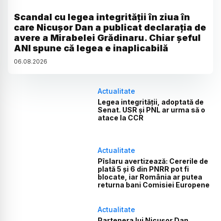
Scandal cu legea integrității în ziua în
care Nicușor Dan a publicat declarația de
avere a Mirabelei Grădinaru. Chiar șeful
ANI spune că legea e inaplicabilă
06
.
08
.
2026
Actualitate
Legea integrității, adoptată de
Senat. USR și PNL ar urma să o
atace la CCR
Actualitate
Pîslaru avertizează: Cererile de
plată 5 și 6 din PNRR pot fi
blocate, iar România ar putea
returna bani Comisiei Europene
Actualitate
Partenera lui Nicușor Dan,