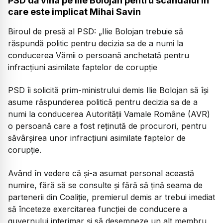
PSD dă vina pe Ilie Bolojan pentru scandalul în
care este implicat Mihai Savin
Biroul de presă al PSD:
„Ilie Bolojan trebuie să
răspundă politic pentru decizia sa de a numi la
conducerea Vămii o persoană anchetată pentru
infracțiuni asimilate faptelor de corupție
PSD îi solicită prim-ministrului demis Ilie Bolojan să își
asume răspunderea politică pentru decizia sa de a
numi la conducerea Autorității Vamale Române (AVR)
o persoană care a fost reținută de procurori, pentru
săvârșirea unor infracțiuni asimilate faptelor de
corupție.
Având în vedere că și-a asumat personal această
numire, fără să se consulte și fără să țină seama de
partenerii din Coaliție, premierul demis ar trebui imediat
să înceteze exercitarea funcției de conducere a
guvernului interimar și să desemneze un alt membru