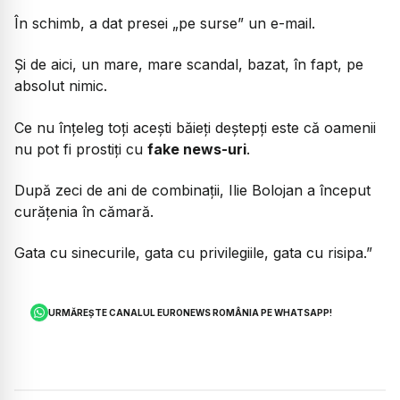
În schimb, a dat presei „pe surse” un e-mail.
Și de aici, un mare, mare scandal, bazat, în fapt, pe
absolut nimic.
Ce nu înțeleg toți acești băieți deștepți este că oamenii
nu pot fi prostiți cu
fake news-uri
.
După zeci de ani de combinații, Ilie Bolojan a început
curățenia în cămară.
Gata cu sinecurile, gata cu privilegiile, gata cu risipa.”
URMĂREȘTE CANALUL EURONEWS ROMÂNIA PE WHATSAPP!