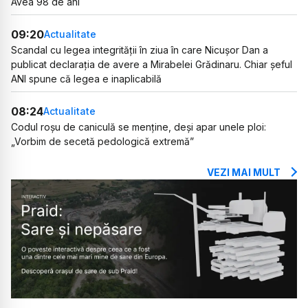
Avea 98 de ani
09:20
Actualitate
Scandal cu legea integrității în ziua în care Nicușor Dan a
publicat declarația de avere a Mirabelei Grădinaru. Chiar șeful
ANI spune că legea e inaplicabilă
08:24
Actualitate
Codul roșu de caniculă se menține, deși apar unele ploi:
„Vorbim de secetă pedologică extremă”
VEZI MAI MULT