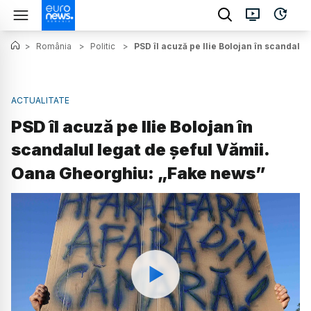
>
România
>
Politic
>
PSD îl acuză pe Ilie Bolojan în scandalu
ACTUALITATE
PSD îl acuză pe Ilie Bolojan în
scandalul legat de șeful Vămii.
Oana Gheorghiu: „Fake news”
Watch