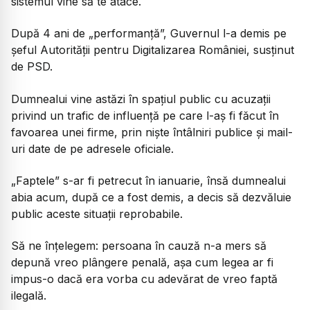
sistemul vine să te atace.
După 4 ani de „performanță”, Guvernul l-a demis pe
șeful Autorității pentru Digitalizarea României, susținut
de PSD.
Dumnealui vine astăzi în spațiul public cu acuzații
privind un trafic de influență pe care l-aș fi făcut în
favoarea unei firme, prin niște întâlniri publice și mail-
uri date de pe adresele oficiale.
„Faptele” s-ar fi petrecut în ianuarie, însă dumnealui
abia acum, după ce a fost demis, a decis să dezvăluie
public aceste situații reprobabile.
Să ne înțelegem: persoana în cauză n-a mers să
depună vreo plângere penală, așa cum legea ar fi
impus-o dacă era vorba cu adevărat de vreo faptă
ilegală.