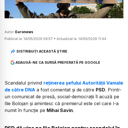
Autor:
Euronews
Publicat la:
14/05/2026 09:57
•
Actualizat la:
14/05/2026 11:44
DISTRIBUIȚI ACEASTĂ ȘTIRE
ADAUGĂ-NE CA SURSĂ PREFERATĂ PE GOOGLE
Scandalul privind
reținerea șefului Autorității Vamale
de către DNA
a fost comentat și de către
PSD
. Printr-
un comunicat de presă, social-democrații îl acuză pe
Ilie Bolojan și amintesc că premierul este cel care l-a
numit în funcție pe
Mihai Savin
.