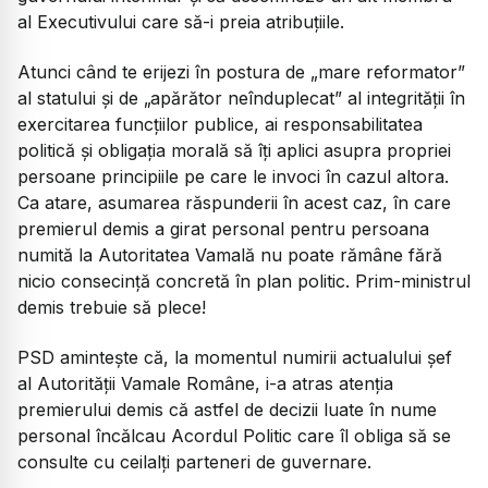
al Executivului care să-i preia atribuțiile.
Atunci când te erijezi în postura de „mare reformator”
al statului și de „apărător neînduplecat” al integrității în
exercitarea funcțiilor publice, ai responsabilitatea
politică și obligația morală să îți aplici asupra propriei
persoane principiile pe care le invoci în cazul altora.
Ca atare, asumarea răspunderii în acest caz, în care
premierul demis a girat personal pentru persoana
numită la Autoritatea Vamală nu poate rămâne fără
nicio consecință concretă în plan politic. Prim-ministrul
demis trebuie să plece!
PSD amintește că, la momentul numirii actualului șef
al Autorității Vamale Române, i-a atras atenția
premierului demis că astfel de decizii luate în nume
personal încălcau Acordul Politic care îl obliga să se
consulte cu ceilalți parteneri de guvernare.