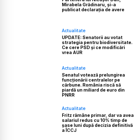
Mirabela Grădinaru, și-a
publicat declarația de avere
Actualitate
UPDATE: Senatorii au votat
strategia pentru biodiversitate.
Ce cere PSD și ce modificări
vrea AUR
Actualitate
Senatul votează prelungirea
funcționării centralelor pe
cărbune. România riscă să
piardă un miliard de euro din
PNRR
Actualitate
Fritz rămâne primar, dar va avea
salariul redus cu 10% timp de
șase luni după decizia definitivă
a ÎCCJ