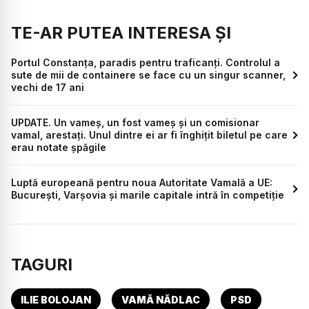
TE-AR PUTEA INTERESA ȘI
Portul Constanța, paradis pentru traficanți. Controlul a
sute de mii de containere se face cu un singur scanner,
vechi de 17 ani
UPDATE. Un vameș, un fost vameș și un comisionar
vamal, arestați. Unul dintre ei ar fi înghițit biletul pe care
erau notate șpăgile
Luptă europeană pentru noua Autoritate Vamală a UE:
București, Varșovia și marile capitale intră în competiție
TAGURI
ILIE BOLOJAN
VAMĂ NĂDLAC
PSD