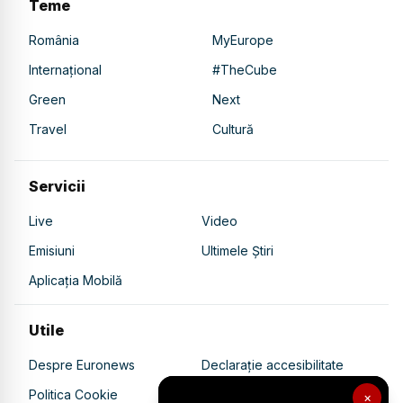
Teme
România
MyEurope
Internațional
#TheCube
Green
Next
Travel
Cultură
Servicii
Live
Video
Emisiuni
Ultimele Știri
Aplicația Mobilă
Utile
Despre Euronews
Declarație accesibilitate
Politica Cookie
Politica de confidențialitate
×