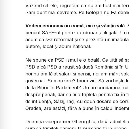
Văzând cifrele, regretăm ca nu am fost mai fe
l-am oprit mai devreme. Pe Bolojan nu l-a demis
Vedem economia în comă, circ și văicăreală
.
pericol SAFE-ul printr-o ordonanță ilegală. U
acum că s-a reformat și se prezintă un imaculat 
putere, local și acum național.
Ne spune ca PSD-ismul e o boală. Ce uită să sp
PSD e că PSD a reușit să ducă România și în UE
noi nu am tăiat salarii și pensii, noi am mărit sa
guvernat. Sumarizare? Ipocrizie. Să vorbești de si
de la Bihor în Parlament? Un fin condamnat că a f
despre penali, dar să ai o tripletă penală fix în
de influență, Sălaj, Iași, cu două dosare de corup
Oradea, are astăzi, fără a pune în calcul indemn
Doamna vicepremier Gheorghiu, dacă admiteți ca 
cum să trimiteți oamenii la pușcărie fără probe