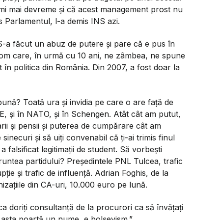
rmi mai devreme și că acest management prost nu
 Parlamentul, l-a demis INS azi.
 S-a făcut un abuz de putere și pare că e pus în
n om care, în urmă cu 10 ani, ne zâmbea, ne spune
în politica din România. Din 2007, a fost doar la
ună? Toată ura și invidia pe care o are față de
, și în NATO, și în Schengen. Atât cât am putut,
larii și pensii și puterea de cumpărare cât am
necuri și să uiți convenabil că ți-ai trimis finul
alsificat legitimații de student. Să vorbești
 fruntea partidului? Președintele PNL Tulcea, trafic
ție și trafic de influență. Adrian Foghis, de la
izațiile din CA-uri, 10.000 euro pe lună.
doriți consultanță de la procurori ca să învățați
, asta poartă un nume, e bolșevism.”