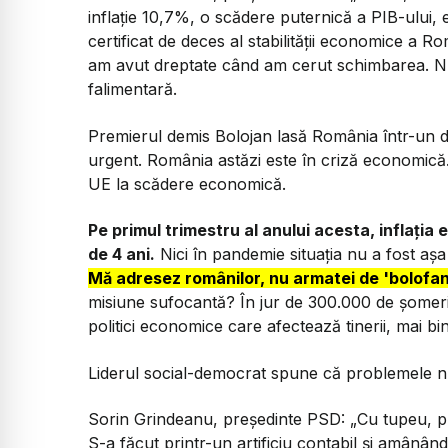
inflație 10,7%, o scădere puternică a PIB-ului, 
certificat de deces al stabilității economice a
am avut dreptate când am cerut schimbarea. N
falimentară.
Premierul demis Bolojan lasă România într-un d
urgent. România astăzi este în criză economică
UE la scădere economică.
Pe primul trimestru al anului acesta, inflația 
de 4 ani.
Nici în pandemie situația nu a fost așa 
Mă adresez românilor, nu armatei de 'bolofani 
misiune sufocantă? În jur de 300.000 de șomeri
politici economice care afectează tinerii, mai b
Liderul social-democrat spune că problemele nu 
Sorin Grindeanu, președinte PSD:
„Cu tupeu, p
S-a făcut printr-un artificiu contabil și amânâ