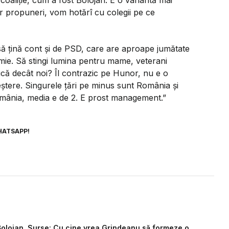
n coaliție, cum a fost Bolojan. E o variantă mai
 propuneri, vom hotărî cu colegii pe ce
să țină cont și de PSD, care are aproape jumătate
nomie. Să stingi lumina pentru mame, veterani
ică decât noi? Îl contrazic pe Hunor, nu e o
reștere. Singurele țări pe minus sunt România și
România, media e de 2. E prost management.”
HATSAPP!
olojan. Surse: Cu cine vrea Grindeanu să formeze o