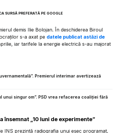
CA SURSĂ PREFERATĂ PE GOOGLE
ierul demis Ilie Bolojan. În deschiderea Biroul
ocraților s-a axat pe
datele publicat astăzi de
prilie, iar tarifele la energie electrică s-au majorat
guvernamentală”. Premierul interimar avertizează
l unui singur om”. PSD vrea refacerea coaliției fără
a însemnat „10 luni de experimente”
ele INS prezintă radiografia unui eșec programat,