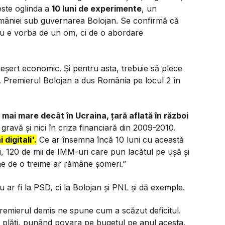
este oglinda a
10 luni de experimente
, un
 României sub guvernarea Bolojan. Se confirmă că
u e vorba de un om, ci de o abordare
eșert economic. Și pentru asta, trebuie să plece
. Premierul Bolojan a dus România pe locul 2 în
e mai mare decât în Ucraina, țară aflată în război
gravă și nici în criza financiară din 2009-2010.
digitali'.
Ce ar însemna încă 10 luni cu această
, 120 de mii de IMM-uri care pun lacătul pe ușă și
ine de o treime ar rămâne șomeri.”
ar fi la PSD, ci la Bolojan și PNL și dă exemple.
remierul demis ne spune cum a scăzut deficitul.
nd plăți, punând povara pe bugetul pe anul acesta.