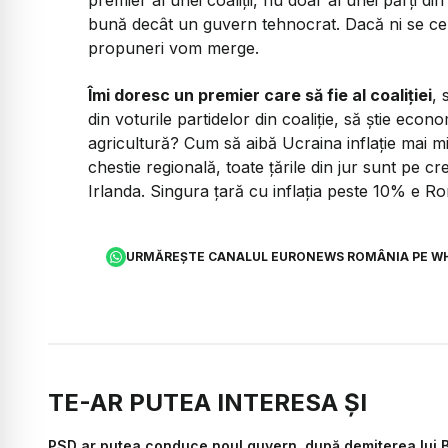
premier al unei coaliții, nu doar al unei părți di
bună decât un guvern tehnocrat. Dacă ni se cer
propuneri vom merge.
Îmi doresc un premier care să fie al coaliției
, 
din voturile partidelor din coaliție, să știe eco
agricultură? Cum să aibă Ucraina inflație mai m
chestie regională, toate țările din jur sunt pe c
Irlanda. Singura țară cu inflația peste 10% e 
URMĂREȘTE CANALUL EURONEWS ROMÂNIA PE W
TE-AR PUTEA INTERESA ȘI
PSD ar putea conduce noul guvern, după demiterea lui B