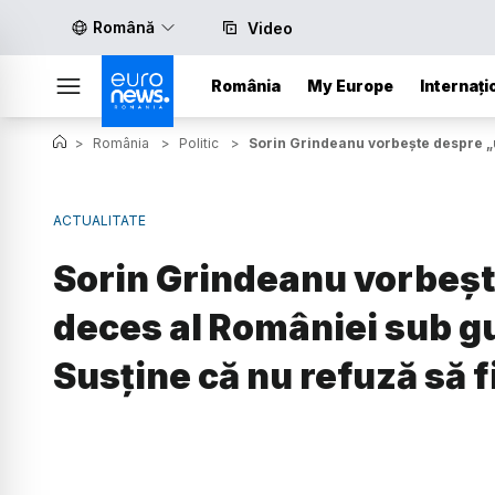
Română
Video
România
My Europe
Internați
>
România
>
Politic
>
Sorin Grindeanu vorbește despre „u
ACTUALITATE
Sorin Grindeanu vorbește
deces al României sub g
Susține că nu refuză să 