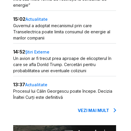
energie”
15:02
Actualitate
Guvernul a adoptat mecanismul prin care
Transelectrica poate limita consumul de energie al
marilor companii
14:52
Știri Externe
Un avion ar fi trecut prea aproape de elicopterul în
care se afla Donld Trump. Cercetări pentru
probabilitatea unei eventuale coliziuni
13:37
Actualitate
Procesul lui Călin Georgescu poate începe. Decizia
Înaltei Curți este definitivă
VEZI MAI MULT