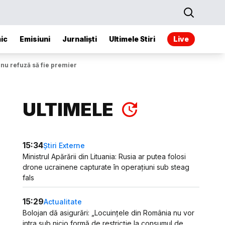
ic
Emisiuni
Jurnaliști
Ultimele Stiri
Live
nu refuză să fie premier
ULTIMELE
15:34
Știri Externe
Ministrul Apărării din Lituania: Rusia ar putea folosi
drone ucrainene capturate în operațiuni sub steag
fals
15:29
Actualitate
Bolojan dă asigurări: „Locuințele din România nu vor
intra sub nicio formă de restricție la consumul de