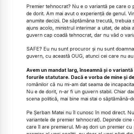
Premier tehnocrat? Nu e o variantă pe care o p
de dorit. Am mai avut o experiență de genul. Vi
anumite decizii. De săptămâna trecută, trebuia s
ajuns acolo, ministrul interimar a uitat, de abia 
guvern cap coadă tehnocrat, dar nu văd o vari
SAFE? Eu nu sunt procuror și nu sunt doamna 
guvern, cu această OUG, atunci cei care nu au 
Avem un mandat larg, înseamnă și o variantă
forurile statutare. Dacă e vorba de mine și de
românilor că nu mi-am dat seama de incapacitat
Nu e de dorit, n-ar fi un guvern stabil. Chiar da
scena politică, mai bine mai stai o săptămână-do
Pe Șerban Matei nu îl cunosc în mod direct. Nu a
variantele de premier tehnocrat). Depinde cine e
care îl are premierul. Mi-aș dori un premier cu 