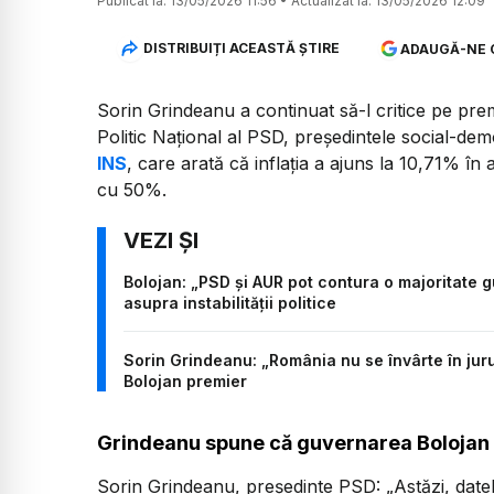
Publicat la:
13/05/2026 11:56
•
Actualizat la:
13/05/2026 12:09
DISTRIBUIȚI ACEASTĂ ȘTIRE
ADAUGĂ-NE 
Sorin Grindeanu a continuat să-l critice pe prem
Politic Național al PSD, președintele social-dem
INS
, care arată că inflația a ajuns la 10,71% în a
cu 50%.
Bolojan: „PSD și AUR pot contura o majoritate 
asupra instabilității politice
Sorin Grindeanu: „România nu se învârte în juru
Bolojan premier
Grindeanu spune că guvernarea Bolojan 
Sorin Grindeanu, președinte PSD:
„Astăzi, dat