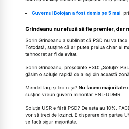
Guvernul Bolojan a fost demis pe 5 mai
, p
Grindeanu nu refuză să fie premier, dar n
Sorin Grindeanu a subliniat că PSD nu va face o
Totodată, susține că ar putea prelua chiar el m
tehnocrat ar fi de evitat.
Sorin Grindeanu, președinte PSD:
„Soluții? PS
găsim o soluție rapidă de a ieși din această zonă 
Mandat larg și linii roșii?
Nu facem majoritate 
susține vreun guvern minoritar PNL-UDMR.
Soluția USR e fără PSD? De asta au 10%. PACE 
vor să treci de lozinci. E disperare din partea U
se facă sigur majoritate.