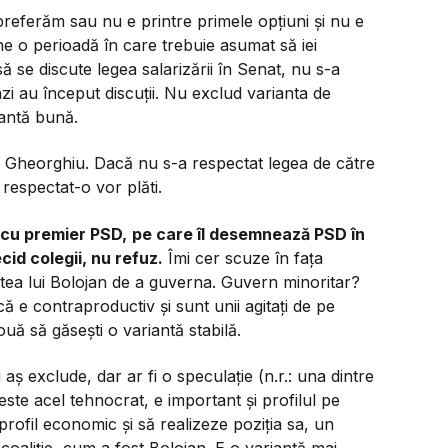
referăm sau nu e printre primele opțiuni și nu e
ne o perioadă în care trebuie asumat să iei
ă se discute legea salarizării în Senat, nu s-a
azi au început discuții. Nu exclud varianta de
antă bună.
Gheorghiu. Dacă nu s-a respectat legea de către
respectat-o vor plăti.
 cu premier PSD,
pe care îl desemnează PSD în
cid colegii, nu refuz.
Îmi cer scuze în fața
ea lui Bolojan de a guverna. Guvern minoritar?
că e contraproductiv și sunt unii agitați de pe
uă să găsești o variantă stabilă.
ș exclude, dar ar fi o speculație (n.r.: una dintre
ste acel tehnocrat, e important și profilul pe
profil economic și să realizeze poziția sa, un