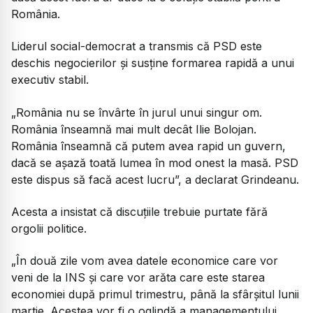
România.
Liderul social-democrat a transmis că PSD este
deschis negocierilor și susține formarea rapidă a unui
executiv stabil.
„România nu se învârte în jurul unui singur om.
România înseamnă mai mult decât Ilie Bolojan.
România înseamnă că putem avea rapid un guvern,
dacă se așază toată lumea în mod onest la masă. PSD
este dispus să facă acest lucru”,
a declarat Grindeanu.
Acesta a insistat că discuțiile trebuie purtate fără
orgolii politice.
„În două zile vom avea datele economice care vor
veni de la INS și care vor arăta care este starea
economiei după primul trimestru, până la sfârșitul lunii
martie. Acestea vor fi o oglindă a managementului