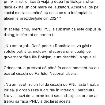
prim-ministru. Există viață și după Ilie Bolojan, chiar
dacă există un cor mare de laudatori. Acest val de pe
social media seamănă cu ceea ce s-a întâmplat la
alegerile prezidențiale din 2024.”
În același timp, liderul PSD a subliniat că este dispus la
dialog, indiferent de context.
„Nu am orgolii. Dacă pentru România se va găsi o
soluție potrivită, inclusiv refacerea unei coaliții de
guvernare fără Ilie Bolojan, sunt deschis”
, a spus el.
Grindeanu a precizat că până în acest moment nu au
existat discuții cu Partidul Național Liberal.
„Nu am avut niciun fel de discuții cu PNL. Este treaba
lor să-și organizeze lucrurile în interiorul partidului.
Nu veți auzi de la mine lecții sau indicații despre ce ar
trebui să facă PNL”,
a declarat acesta.