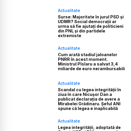
Actualitate
Surse: Majoritate în jurul PSD și
UDMR? Social democrații ar
urma să fie ajutați de politicieni
din PNL și din partidele
extremiste
Actualitate
Cum arată stadiul jaloanelor
PNRR în acest moment.
Ministrul Pîslaru a salvat 3,4
miliarde de euro nerambursabili
Actualitate
Scandal cu legea integrității în
ziua în care Nicușor Dan a
publicat declarația de avere a
Mirabelei Grădinaru. Șeful ANI
spune că legea e inaplicabilă
Actualitate
Legea integrității, adoptată de