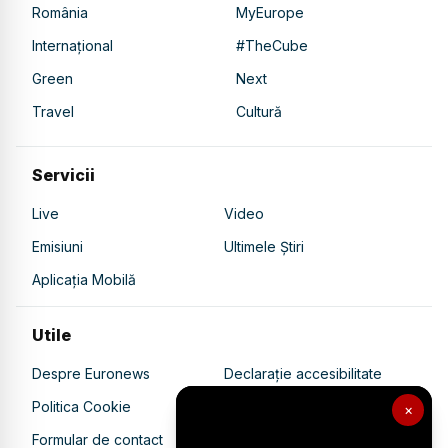
România
MyEurope
Internațional
#TheCube
Green
Next
Travel
Cultură
Servicii
Live
Video
Emisiuni
Ultimele Știri
Aplicația Mobilă
Utile
Despre Euronews
Declarație accesibilitate
Politica Cookie
Politica de confidențialitate
×
Formular de contact
Transparență în utilizarea AI