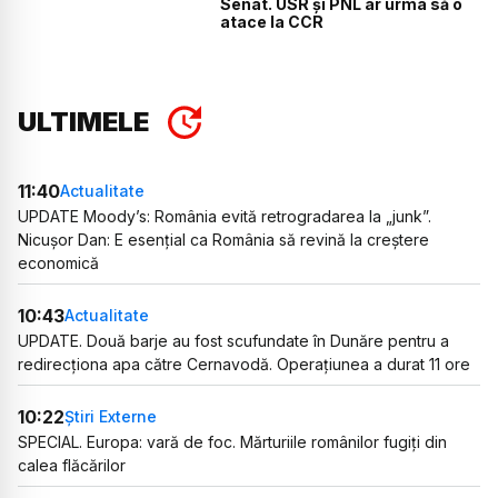
Senat. USR și PNL ar urma să o
atace la CCR
ULTIMELE
11:40
Actualitate
UPDATE Moody’s: România evită retrogradarea la „junk”.
Nicușor Dan: E esențial ca România să revină la creștere
economică
10:43
Actualitate
UPDATE. Două barje au fost scufundate în Dunăre pentru a
redirecționa apa către Cernavodă. Operațiunea a durat 11 ore
10:22
Știri Externe
SPECIAL. Europa: vară de foc. Mărturiile românilor fugiți din
calea flăcărilor