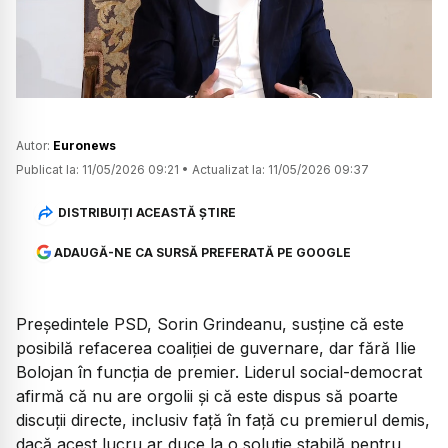
Watch
Autor:
Euronews
Publicat la:
11/05/2026 09:21
•
Actualizat la:
11/05/2026 09:37
DISTRIBUIȚI ACEASTĂ ȘTIRE
ADAUGĂ-NE CA SURSĂ PREFERATĂ PE GOOGLE
Președintele PSD, Sorin Grindeanu, susține că este
posibilă refacerea coaliției de guvernare, dar fără Ilie
Bolojan în funcția de premier. Liderul social-democrat
afirmă că nu are orgolii și că este dispus să poarte
discuții directe, inclusiv față în față cu premierul demis,
dacă acest lucru ar duce la o soluție stabilă pentru