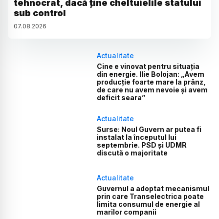
tehnocrat, dacă ține cheltuielile statului
sub control
07
.
08
.
2026
Actualitate
Cine e vinovat pentru situația
din energie. Ilie Bolojan: „Avem
producție foarte mare la prânz,
de care nu avem nevoie și avem
deficit seara”
Actualitate
Surse: Noul Guvern ar putea fi
instalat la începutul lui
septembrie. PSD și UDMR
discută o majoritate
Actualitate
Guvernul a adoptat mecanismul
prin care Transelectrica poate
limita consumul de energie al
marilor companii