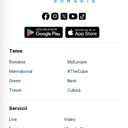
Teme
România
MyEurope
Internațional
#TheCube
Green
Next
Travel
Cultură
Servicii
Live
Video