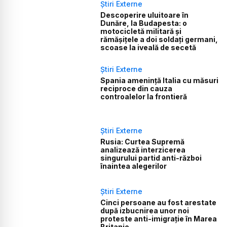
Știri Externe
Descoperire uluitoare în
Dunăre, la Budapesta: o
motocicletă militară și
rămășițele a doi soldați germani,
scoase la iveală de secetă
Știri Externe
Spania amenință Italia cu măsuri
reciproce din cauza
controalelor la frontieră
Știri Externe
Rusia: Curtea Supremă
analizează interzicerea
singurului partid anti-război
înaintea alegerilor
Știri Externe
Cinci persoane au fost arestate
după izbucnirea unor noi
proteste anti-imigrație în Marea
Britanie