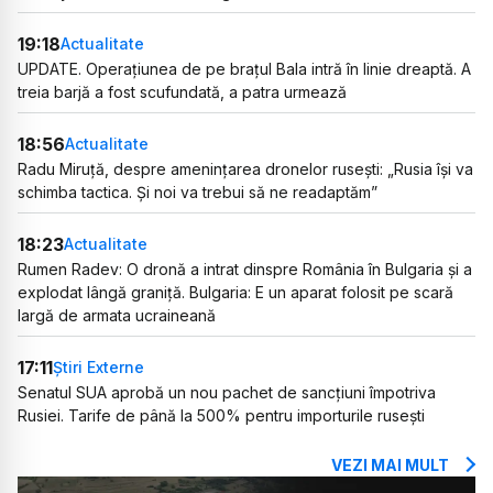
19:18
Actualitate
UPDATE. Operațiunea de pe brațul Bala intră în linie dreaptă. A
treia barjă a fost scufundată, a patra urmează
18:56
Actualitate
Radu Miruță, despre amenințarea dronelor rusești: „Rusia își va
schimba tactica. Și noi va trebui să ne readaptăm”
18:23
Actualitate
Rumen Radev: O dronă a intrat dinspre România în Bulgaria și a
explodat lângă graniță. Bulgaria: E un aparat folosit pe scară
largă de armata ucraineană
17:11
Știri Externe
Senatul SUA aprobă un nou pachet de sancțiuni împotriva
Rusiei. Tarife de până la 500% pentru importurile rusești
VEZI MAI MULT