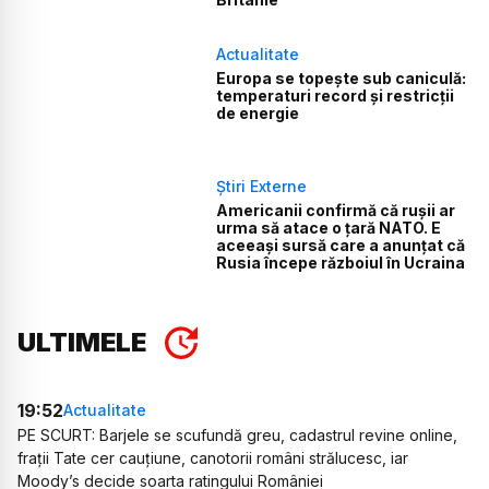
Actualitate
Europa se topește sub caniculă:
temperaturi record și restricții
de energie
Știri Externe
Americanii confirmă că rușii ar
urma să atace o țară NATO. E
aceeași sursă care a anunțat că
Rusia începe războiul în Ucraina
ULTIMELE
19:52
Actualitate
PE SCURT: Barjele se scufundă greu, cadastrul revine online,
frații Tate cer cauțiune, canotorii români strălucesc, iar
Moody’s decide soarta ratingului României