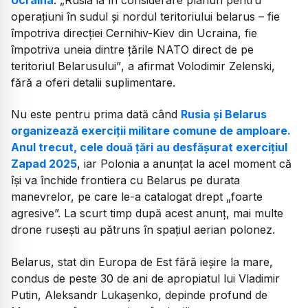
operațiuni în sudul și nordul teritoriului belarus – fie
împotriva direcției Cernihiv-Kiev din Ucraina, fie
împotriva uneia dintre țările NATO direct de pe
teritoriul Belarusului”
, a afirmat Volodimir Zelenski,
fără a oferi detalii suplimentare.
Nu este pentru prima dată când
Rusia și Belarus
organizează exerciții militare comune de amploare.
Anul trecut, cele două țări au desfășurat exercițiul
Zapad 2025
, iar Polonia a anunțat la acel moment că
își va închide frontiera cu Belarus pe durata
manevrelor, pe care le-a catalogat drept „foarte
agresive”. La scurt timp după acest anunț, mai multe
drone rusești au pătruns în spațiul aerian polonez.
Belarus, stat din Europa de Est fără ieșire la mare,
condus de peste 30 de ani de apropiatul lui Vladimir
Putin, Aleksandr Lukașenko, depinde profund de