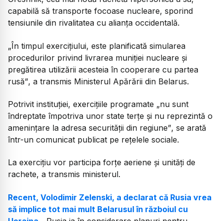
capabilă să transporte focoase nucleare, sporind
tensiunile din rivalitatea cu alianța occidentală.
„În timpul exercițiului, este planificată simularea
procedurilor privind livrarea muniției nucleare și
pregătirea utilizării acesteia în cooperare cu partea
rusă”
, a transmis Ministerul Apărării din Belarus.
Potrivit instituției, exercițiile programate
„nu sunt
îndreptate împotriva unor state terțe și nu reprezintă o
amenințare la adresa securității din regiune”
, se arată
într-un comunicat publicat pe rețelele sociale.
La exercițiu vor participa forțe aeriene și unități de
rachete, a transmis ministerul.
Recent, Volodimir Zelenski, a declarat că Rusia vrea
să implice tot mai mult Belarusul în războiul cu
Ucraina
.
„Rusia ia în considerare planuri pentru