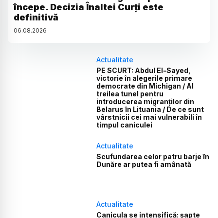
începe. Decizia Înaltei Curți este
definitivă
06
.
08
.
2026
Actualitate
PE SCURT: Abdul El-Sayed,
victorie în alegerile primare
democrate din Michigan / Al
treilea tunel pentru
introducerea migranților din
Belarus în Lituania / De ce sunt
vârstnicii cei mai vulnerabili în
timpul caniculei
Actualitate
Scufundarea celor patru barje în
Dunăre ar putea fi amânată
Actualitate
Canicula se intensifică: șapte