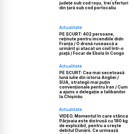
județe sub cod roșu, trei sferturi
din țară sub cod portocaliu
Actualitate
PE SCURT: 402 persoane,
reținute pentru incendiile didn
Franța / O dronă rusească a
urmărit și atacat un civil într-o
piață / Focar de Ebola în Congo
Actualitate
PE SCURT: Cea mai secetoasă
lună iulie din istoria Angliei /
SUA, strategii mai puțin
convenționale pentru Iran / Cum
a ajuns o delegație a talibanilor
la Chișinău
Actualitate
VIDEO. Momentul în care stânca
Pârjoaia este distrusă cu 180 kg
de explozibil, pentru a crește
debitul Dunării. Ce urmează