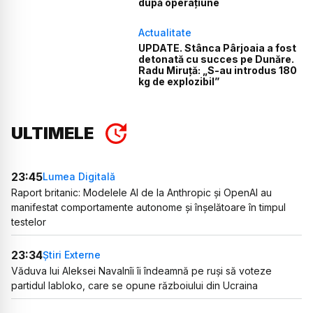
după operațiune
Actualitate
UPDATE. Stânca Pârjoaia a fost
detonată cu succes pe Dunăre.
Radu Miruță: „S-au introdus 180
kg de explozibil”
ULTIMELE
23:45
Lumea Digitală
Raport britanic: Modelele AI de la Anthropic și OpenAI au
manifestat comportamente autonome și înșelătoare în timpul
testelor
23:34
Știri Externe
Văduva lui Aleksei Navalnîi îi îndeamnă pe ruși să voteze
partidul Iabloko, care se opune războiului din Ucraina