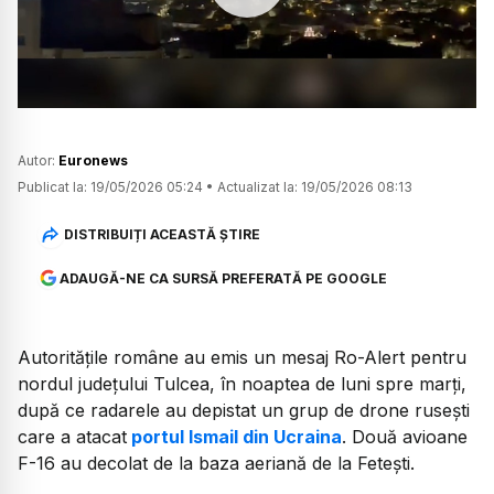
Watch
Autor:
Euronews
Publicat la:
19/05/2026 05:24
•
Actualizat la:
19/05/2026 08:13
DISTRIBUIȚI ACEASTĂ ȘTIRE
ADAUGĂ-NE CA SURSĂ PREFERATĂ PE GOOGLE
Autoritățile române au emis un mesaj Ro-Alert pentru
nordul județului Tulcea, în noaptea de luni spre marți,
după ce radarele au depistat un grup de drone rusești
care a atacat
portul Ismail din Ucraina
. Două avioane
F-16 au decolat de la baza aeriană de la Fetești.