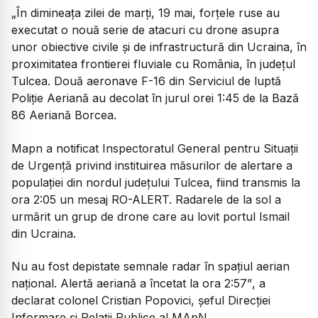
„În dimineața zilei de marți, 19 mai, forțele ruse au
executat o nouă serie de atacuri cu drone asupra
unor obiective civile și de infrastructură din Ucraina, în
proximitatea frontierei fluviale cu România, în județul
Tulcea. Două aeronave F-16 din Serviciul de luptă
Poliție Aeriană au decolat în jurul orei 1:45 de la Bază
86 Aeriană Borcea.
Mapn a notificat Inspectoratul General pentru Situații
de Urgență privind instituirea măsurilor de alertare a
populației din nordul județului Tulcea, fiind transmis la
ora 2:05 un mesaj RO-ALERT. Radarele de la sol a
urmărit un grup de drone care au lovit portul Ismail
din Ucraina.
Nu au fost depistate semnale radar în spațiul aerian
național. Alertă aeriană a încetat la ora 2:57”
, a
declarat colonel Cristian Popovici, șeful Direcției
Informare și Relații Publice al MApN.