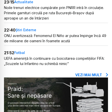
23:15
Actualitate
Noile trenuri electrice cumpărate prin PNRR intră în circulație.
Primele garnituri circulă pe ruta București–Brașov după
aproape un an de întârzieri
22:40
Știri Externe
ONU avertizează: Fenomenul El Niño ar putea împinge încă 49
de milioane de oameni în foamete acută
21:52
Fotbal
UEFA amenință în continuare cu boicotarea competițiilor FIFA:
„Scuzele lui Infantino nu schimbă nimic”
VEZI MAI MULT