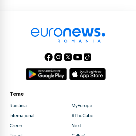
Teme
România
MyEurope
Internațional
#TheCube
Green
Next
Travel
Cultură