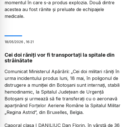
momentul în care s-a produs explozia. Două dintre
acestea au fost rănite și preluate de echipajele
medicale.
18
/
05
/
2026
,
16:21
Cei doi răniți vor fi transportați la spitale din
strâinătate
Comunicat Ministerul Apărării:
„Cei doi militari răniți în
urma incidentului produs luni, 18 mai, în poligonul de
distrugere a muniției din Botoșani sunt internați, stabili
hemodinamic, la Spitalul Județean de Urgență
Botoșani și urmează să fie transferați cu o aeronavă
aparținând Forțelor Aeriene Române la Spitalul Militar
„Regina Astrid”, din Bruxelles, Belgia.
Caporal clasa I DANILIUC Dan Florin, în vârstă de 36