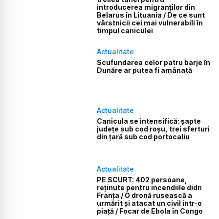
introducerea migranților din
Belarus în Lituania / De ce sunt
vârstnicii cei mai vulnerabili în
timpul caniculei
Actualitate
Scufundarea celor patru barje în
Dunăre ar putea fi amânată
Actualitate
Canicula se intensifică: șapte
județe sub cod roșu, trei sferturi
din țară sub cod portocaliu
Actualitate
PE SCURT: 402 persoane,
reținute pentru incendiile didn
Franța / O dronă rusească a
urmărit și atacat un civil într-o
piață / Focar de Ebola în Congo