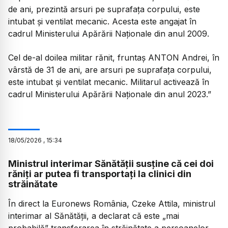
de ani, prezintă arsuri pe suprafața corpului, este
intubat și ventilat mecanic. Acesta este angajat în
cadrul Ministerului Apărării Naționale din anul 2009.
Cel de-al doilea militar rănit, fruntaș ANTON Andrei, în
vârstă de 31 de ani, are arsuri pe suprafața corpului,
este intubat și ventilat mecanic. Militarul activează în
cadrul Ministerului Apărării Naționale din anul 2023.”
18
/
05
/
2026
,
15:34
Ministrul interimar Sănătății susține că cei doi
răniți ar putea fi transportați la clinici din
străinătate
În direct la Euronews România, Czeke Attila, ministrul
interimar al Sănătății, a declarat că este „mai
probabilă” transferarea în străinătate a persoanelor