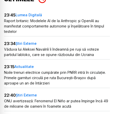
23:45
Lumea Digitală
Raport britanic: Modelele AI de la Anthropic și OpenAI au
manifestat comportamente autonome și înșelătoare în timpul
testelor
23:34
Știri Externe
Văduva lui Aleksei Navalnîi îi îndeamnă pe ruși să voteze
partidul Iabloko, care se opune războiului din Ucraina
23:15
Actualitate
Noile trenuri electrice cumpărate prin PNRR intră în circulație.
Primele garnituri circulă pe ruta București–Brașov după
aproape un an de întârzieri
22:40
Știri Externe
ONU avertizează: Fenomenul El Niño ar putea împinge încă 49
de milioane de oameni în foamete acută