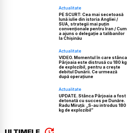
Actualitate
PE SCURT: Cea mai secetoasă
lună iulie din istoria Angliei /
SUA, strategii mai puțin
convenționale pentru Iran / Cum
a ajuns o delegație a talibanilor
la Chișinău
Actualitate
VIDEO. Momentul în care stânca
Pârjoaia este distrusă cu 180 kg
de explozibil, pentru a crește
debitul Dunării. Ce urmează
după operațiune
Actualitate
UPDATE. Stânca Pârjoaia a fost
detonată cu succes pe Dunăre.
Radu Miruță: „S-au introdus 180
kg de explozibil”
ULTIMELE