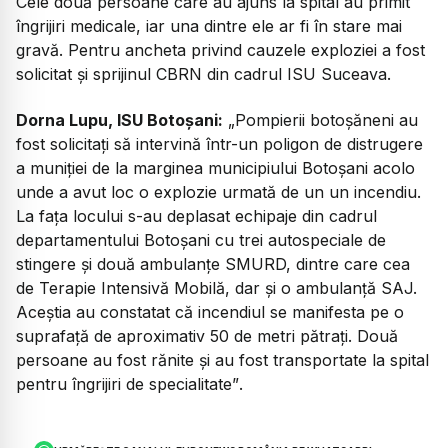
Cele două persoane care au ajuns la spital au primit
îngrijiri medicale, iar una dintre ele ar fi în stare mai
gravă. Pentru ancheta privind cauzele exploziei a fost
solicitat și sprijinul CBRN din cadrul ISU Suceava.
Dorna Lupu, ISU Botoșani:
„Pompierii botoșăneni au
fost solicitați să intervină într-un poligon de distrugere
a muniției de la marginea municipiului Botoșani acolo
unde a avut loc o explozie urmată de un un incendiu.
La fața locului s-au deplasat echipaje din cadrul
departamentului Botoșani cu trei autospeciale de
stingere și două ambulanțe SMURD, dintre care cea
de Terapie Intensivă Mobilă, dar și o ambulanță SAJ.
Aceștia au constatat că incendiul se manifesta pe o
suprafață de aproximativ 50 de metri pătrați. Două
persoane au fost rănite și au fost transportate la spital
pentru îngrijiri de specialitate”
.