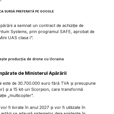
8
CA SURSĂ PREFERATĂ PE GOOGLE
părării a semnat un contract de achiziție de
ntum Systems, prin programul SAFE, aprobat de
ini UAS clasa I”.
ește producția de drone cu Ucraina
părate de Ministerul Apărării
ui este de 30.700.000 euro fără TVA și presupune
r) și a 15 kit-uri Scorpion, care transformă
ație „multicopter”.
 fi livrate în anul 2027 și vor fi utilizate în
astăzi se adaugă sistemelor deja existente în