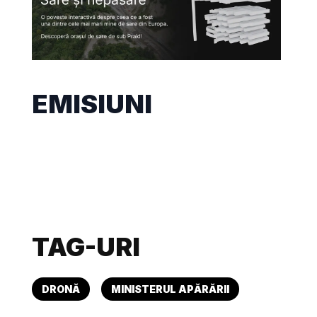
EMISIUNI
TAG-URI
DRONĂ
MINISTERUL APĂRĂRII