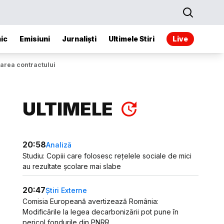
ic
Emisiuni
Jurnaliști
Ultimele Stiri
Live
narea contractului
ULTIMELE
20:58
Analiză
Studiu: Copiii care folosesc rețelele sociale de mici
au rezultate școlare mai slabe
20:47
Știri Externe
Comisia Europeană avertizează România:
Modificările la legea decarbonizării pot pune în
pericol fondurile din PNRR