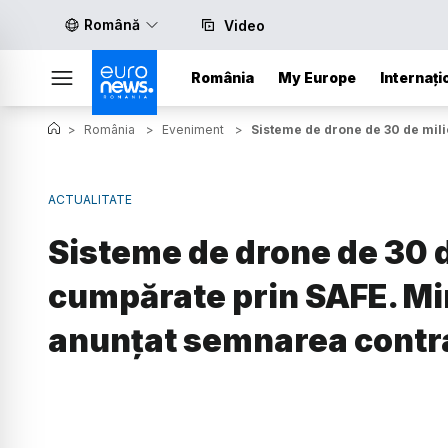
Română
Video
România
My Europe
Internați
>
România
>
Eveniment
>
Sisteme de drone de 30 de mili
ACTUALITATE
Sisteme de drone de 30 d
cumpărate prin SAFE. Min
anunțat semnarea contr