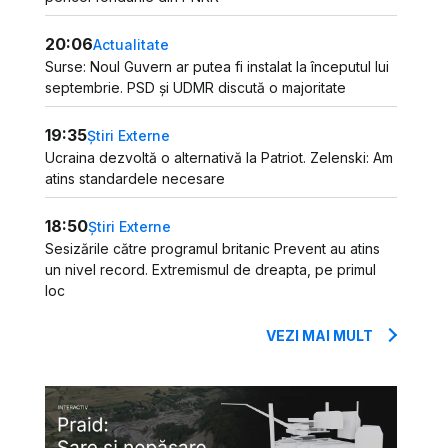
20:06
Actualitate
Surse: Noul Guvern ar putea fi instalat la începutul lui
septembrie. PSD și UDMR discută o majoritate
19:35
Știri Externe
Ucraina dezvoltă o alternativă la Patriot. Zelenski: Am
atins standardele necesare
18:50
Știri Externe
Sesizările către programul britanic Prevent au atins
un nivel record. Extremismul de dreapta, pe primul
loc
VEZI MAI MULT