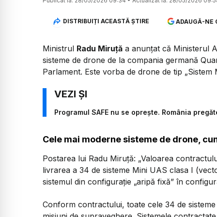
Publicat la:
28/05/2026 09:34
•
Actualizat la:
28/05/2026 09:5
DISTRIBUIȚI ACEASTĂ ȘTIRE
ADAUGĂ-NE 
Ministrul
Radu Miruță
a anunțat că Ministerul A
sisteme de drone de la compania germană Qua
Parlament. Este vorba de drone de tip „Sistem M
Programul SAFE nu se oprește. România pregăt
Cele mai moderne sisteme de drone, cum
Postarea lui Radu Miruță:
„Valoarea contractul
livrarea a 34 de sisteme Mini UAS clasa I (vecto
sistemul din configurație „aripă fixă” în configur
Conform contractului, toate cele 34 de sisteme vor
misiuni de supraveghere. Sistemele contractate 