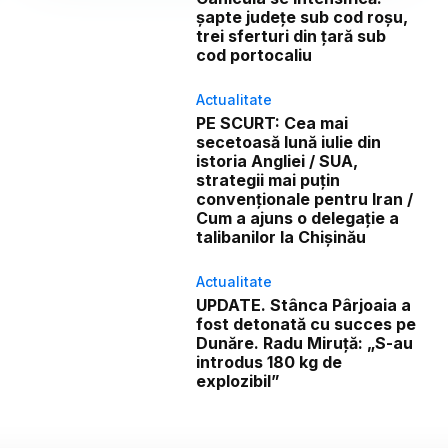
șapte județe sub cod roșu,
trei sferturi din țară sub
cod portocaliu
Actualitate
PE SCURT: Cea mai
secetoasă lună iulie din
istoria Angliei / SUA,
strategii mai puțin
convenționale pentru Iran /
Cum a ajuns o delegație a
talibanilor la Chișinău
Actualitate
UPDATE. Stânca Pârjoaia a
fost detonată cu succes pe
Dunăre. Radu Miruță: „S-au
introdus 180 kg de
explozibil”