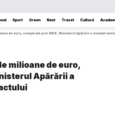
onal
Sport
Green
Next
Travel
Cultură
Academ
oane de euro, cumpărate prin SAFE. Ministerul Apărării a anunțat sem
e milioane de euro,
isterul Apărării a
actului