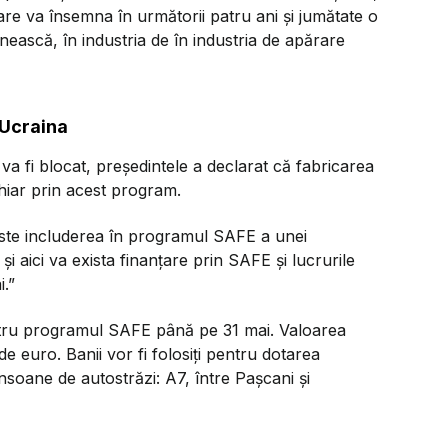
are va însemna în următorii patru ani și jumătate o
nească, în industria de în industria de apărare
Ucraina
 fi blocat, președintele a declarat că fabricarea
hiar prin acest program.
ste includerea în programul SAFE a unei
aici va exista finanţare prin SAFE şi lucrurile
i.”
tru programul SAFE până pe 31 mai. Valoarea
e euro. Banii vor fi folosiți pentru dotarea
soane de autostrăzi: A7, între Pașcani și