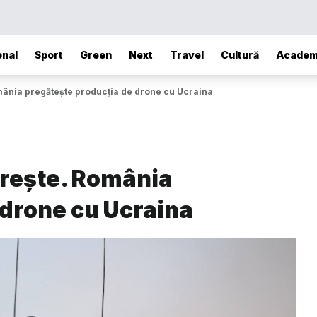
onal
Sport
Green
Next
Travel
Cultură
Academ
ânia pregătește producția de drone cu Ucraina
prește. România
 drone cu Ucraina