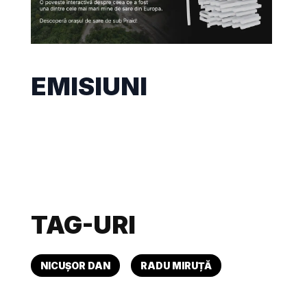
EMISIUNI
TAG-URI
NICUȘOR DAN
RADU MIRUȚĂ