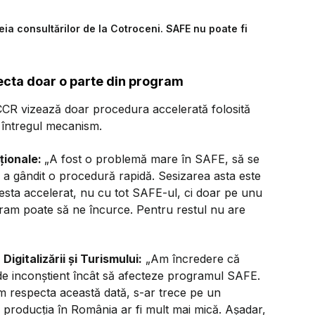
ia consultărilor de la Cotroceni. SAFE nu poate fi
fecta doar o parte din program
CCR vizează doar procedura accelerată folosită
întregul mecanism.
aționale:
„A fost o problemă mare în SAFE, să se
l a gândit o procedură rapidă. Sesizarea asta este
sta accelerat, nu cu tot SAFE-ul, ci doar pe unu
ram poate să ne încurce. Pentru restul nu are
Digitalizării și Turismului:
„Am încredere că
 de inconștient încât să afecteze programul SAFE.
am respecta această dată, s-ar trece pe un
, producția în România ar fi mult mai mică. Așadar,