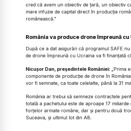
cred că avem un obiectiv de țară, un obiectiv c
mare infuzie de capital direct în producția româ
românească.”
România va produce drone împreună cu 
După ce a dat asigurări că programul SAFE nu va
de drone împreună cu Ucraina va fi finanţată c
Nicușor Dan, președintele României:
„Prima e
componente de producţie de drone în România şi 
vor fi semnate, ca toate celelalte, până la 31 ma
România ar trebui să semneze contractele pen
totală a pachetului este de aproape 17 miliarde d
forțelor armate române, dar și pentru două tron
Suceava, și ultimul lot din A8.