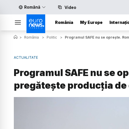
Română
Video
România
My Europe
Internați
>
România
>
Politic
>
Programul SAFE nu se oprește. Rom
ACTUALITATE
Programul SAFE nu se o
pregătește producția de