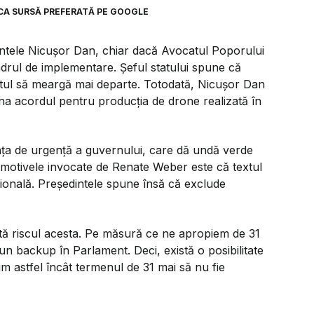
CA SURSĂ PREFERATĂ PE GOOGLE
ntele Nicușor Dan, chiar dacă Avocatul Poporului
drul de implementare. Șeful statului spune că
ectul să meargă mai departe. Totodată, Nicușor Dan
a acordul pentru producția de drone realizată în
ța de urgență a guvernului, care dă undă verde
motivele invocate de Renate Weber este că textul
țională. Președintele spune însă că exclude
tă riscul acesta. Pe măsură ce ne apropiem de 31
 un backup în Parlament. Deci, există o posibilitate
tim astfel încât termenul de 31 mai să nu fie