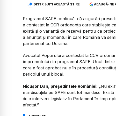
DISTRIBUIȚI ACEASTĂ ȘTIRE
ADAUGĂ-NE 
Programul SAFE continuă, dă asigurări președi
a contestat la CCR ordonanța care stabilește ca
există și o variantă de rezervă pentru ca proi
a anunțat și momentul în care România va semn
parteneriat cu Ucraina.
Avocatul Poporului a contestat la CCR ordonan
împrumutului din programul SAFE. Unul dintre 
care a fost aprobat nu e în procedură constitu
pericolul unui blocaj.
Nicușor Dan, președintele României:
„Nu exis
mai discuțiile pe SAFE sunt tot mai dese. Există
de a interveni legislativ în Parlament în timp op
afectat.”