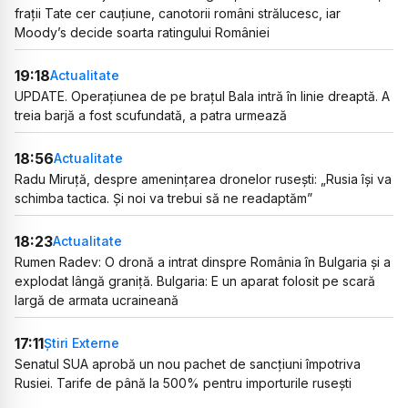
frații Tate cer cauțiune, canotorii români strălucesc, iar
Moody’s decide soarta ratingului României
19:18
Actualitate
UPDATE. Operațiunea de pe brațul Bala intră în linie dreaptă. A
treia barjă a fost scufundată, a patra urmează
18:56
Actualitate
Radu Miruță, despre amenințarea dronelor rusești: „Rusia își va
schimba tactica. Și noi va trebui să ne readaptăm”
18:23
Actualitate
Rumen Radev: O dronă a intrat dinspre România în Bulgaria și a
explodat lângă graniță. Bulgaria: E un aparat folosit pe scară
largă de armata ucraineană
17:11
Știri Externe
Senatul SUA aprobă un nou pachet de sancțiuni împotriva
Rusiei. Tarife de până la 500% pentru importurile rusești