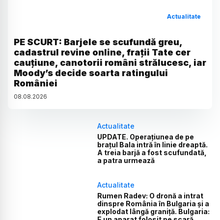
Actualitate
PE SCURT: Barjele se scufundă greu,
cadastrul revine online, frații Tate cer
cauțiune, canotorii români strălucesc, iar
Moody’s decide soarta ratingului
României
08
.
08
.
2026
Actualitate
UPDATE. Operațiunea de pe
brațul Bala intră în linie dreaptă.
A treia barjă a fost scufundată,
a patra urmează
Actualitate
Rumen Radev: O dronă a intrat
dinspre România în Bulgaria și a
explodat lângă graniță. Bulgaria:
E un aparat folosit pe scară