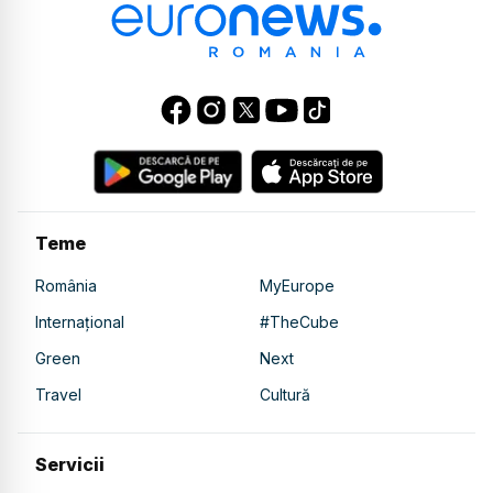
Teme
România
MyEurope
Internațional
#TheCube
Green
Next
Travel
Cultură
Servicii