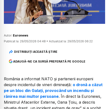
Watch
Autor:
Euronews
Publicat la:
29/05/2026 04:48
•
Actualizat la:
29/05/2026 06:22
DISTRIBUIȚI ACEASTĂ ȘTIRE
ADAUGĂ-NE CA SURSĂ PREFERATĂ PE GOOGLE
România a informat NATO și partenerii europeni
despre incidentul de vineri dimineață:
o dronă a căzut
pe un bloc din Galați, provocând un incendiu și
rănirea mai multor persoane
. În direct la Euronews,
Ministrul Afacerilor Externe, Oana Țoiu, a descris
situația drept „un incident extrem de grav” și a vorbit