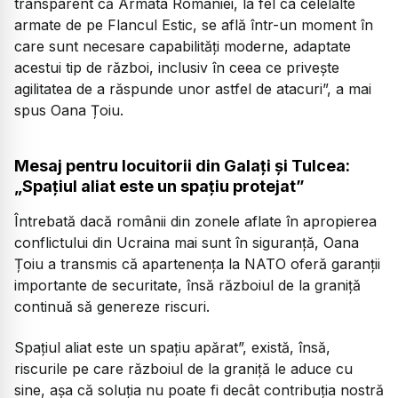
transparent că Armata României, la fel ca celelalte
armate de pe Flancul Estic, se află într-un moment în
care sunt necesare capabilități moderne, adaptate
acestui tip de război, inclusiv în ceea ce privește
agilitatea de a răspunde unor astfel de atacuri”,
a mai
spus Oana Țoiu.
Mesaj pentru locuitorii din Galați și Tulcea:
„Spațiul aliat este un spațiu protejat”
Întrebată dacă românii din zonele aflate în apropierea
conflictului din Ucraina mai sunt în siguranță, Oana
Țoiu a transmis că apartenența la NATO oferă garanții
importante de securitate, însă războiul de la graniță
continuă să genereze riscuri.
Spațiul aliat este un spațiu apărat”, există, însă,
riscurile pe care războiul de la graniță le aduce cu
sine, așa că soluția nu poate fi decât contribuția nostră