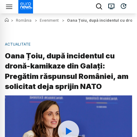
>
România
>
Eveniment
>
Oana Țoiu, după incidentul cu dronă
ACTUALITATE
Oana Țoiu, după incidentul cu
dronă-kamikaze din Galați:
Pregătim răspunsul României, am
solicitat deja sprijin NATO