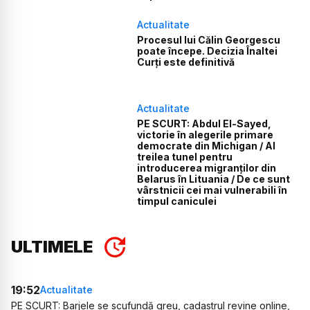
Actualitate
Procesul lui Călin Georgescu
poate începe. Decizia Înaltei
Curți este definitivă
Actualitate
PE SCURT: Abdul El-Sayed,
victorie în alegerile primare
democrate din Michigan / Al
treilea tunel pentru
introducerea migranților din
Belarus în Lituania / De ce sunt
vârstnicii cei mai vulnerabili în
timpul caniculei
ULTIMELE
19:52
Actualitate
PE SCURT: Barjele se scufundă greu, cadastrul revine online,