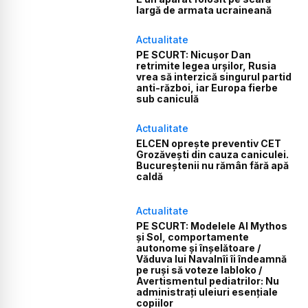
largă de armata ucraineană
Actualitate
PE SCURT: Nicușor Dan
retrimite legea urșilor, Rusia
vrea să interzică singurul partid
anti-război, iar Europa fierbe
sub caniculă
Actualitate
ELCEN oprește preventiv CET
Grozăvești din cauza caniculei.
Bucureștenii nu rămân fără apă
caldă
Actualitate
PE SCURT: Modelele AI Mythos
și Sol, comportamente
autonome și înșelătoare /
Văduva lui Navalnîi îi îndeamnă
pe ruși să voteze Iabloko /
Avertismentul pediatrilor: Nu
administrați uleiuri esențiale
copiilor