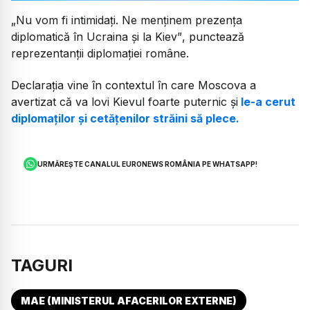
„Nu vom fi intimidați. Ne menținem prezența
diplomatică în Ucraina și la Kiev”
, punctează
reprezentanții diplomației române.
Declarația vine în contextul în care Moscova a
avertizat că va lovi Kievul foarte puternic și
le-a cerut
diplomaților și cetățenilor străini să plece.
URMĂREȘTE CANALUL EURONEWS ROMÂNIA PE WHATSAPP!
TAGURI
MAE (MINISTERUL AFACERILOR EXTERNE)