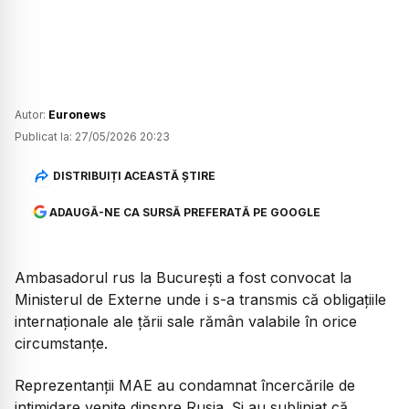
Autor:
Euronews
Publicat la:
27/05/2026 20:23
DISTRIBUIȚI ACEASTĂ ȘTIRE
ADAUGĂ-NE CA SURSĂ PREFERATĂ PE GOOGLE
Ambasadorul rus la București a fost convocat la
Ministerul de Externe unde i s-a transmis că obligațiile
internaționale ale țării sale rămân valabile în orice
circumstanțe.
Reprezentanții MAE au condamnat încercările de
intimidare venite dinspre Rusia. Și au subliniat că