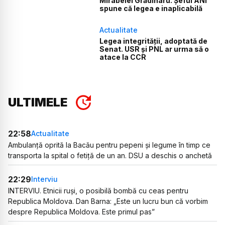
Mirabelei Grădinaru. Șeful ANI
spune că legea e inaplicabilă
Actualitate
Legea integrității, adoptată de
Senat. USR și PNL ar urma să o
atace la CCR
ULTIMELE
22:58
Actualitate
Ambulanță oprită la Bacău pentru pepeni și legume în timp ce
transporta la spital o fetiță de un an. DSU a deschis o anchetă
22:29
Interviu
INTERVIU. Etnicii ruși, o posibilă bombă cu ceas pentru
Republica Moldova. Dan Barna: „Este un lucru bun că vorbim
despre Republica Moldova. Este primul pas”