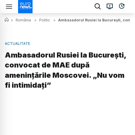
>
România
>
Politic
>
Ambasadorul Rusiei la București, convo
ACTUALITATE
Ambasadorul Rusiei la București,
convocat de MAE după
amenințările Moscovei. „Nu vom
fi intimidați”