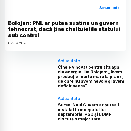
Actualitate
Bolojan: PNL ar putea susține un guvern
tehnocrat, dacă ține cheltuielile statului
sub control
07
.
08
.
2026
Actualitate
Cine e vinovat pentru situația
din energie. Ilie Bolojan: „Avem
producție foarte mare la prânz,
de care nu avem nevoie și avem
deficit seara”
Actualitate
Surse: Noul Guvern ar putea fi
instalat la începutul lui
septembrie. PSD și UDMR
discută o majoritate