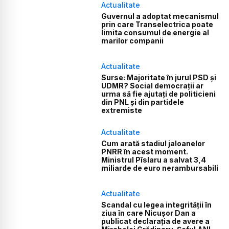
Actualitate
Guvernul a adoptat mecanismul
prin care Transelectrica poate
limita consumul de energie al
marilor companii
Actualitate
Surse: Majoritate în jurul PSD și
UDMR? Social democrații ar
urma să fie ajutați de politicieni
din PNL și din partidele
extremiste
Actualitate
Cum arată stadiul jaloanelor
PNRR în acest moment.
Ministrul Pîslaru a salvat 3,4
miliarde de euro nerambursabili
Actualitate
Scandal cu legea integrității în
ziua în care Nicușor Dan a
publicat declarația de avere a