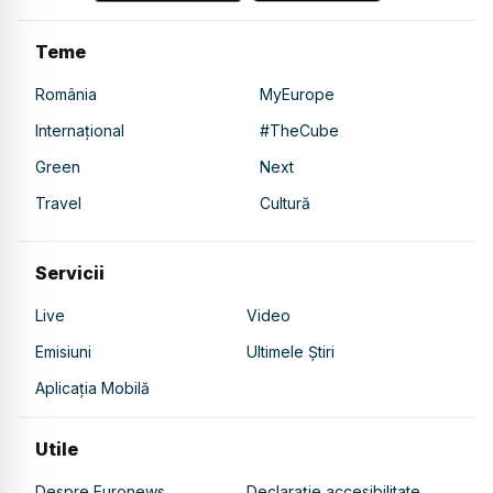
Teme
România
MyEurope
Internațional
#TheCube
Green
Next
Travel
Cultură
Servicii
Live
Video
Emisiuni
Ultimele Știri
Aplicația Mobilă
Utile
Despre Euronews
Declarație accesibilitate