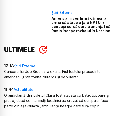
Știri Externe
Americanii confirmă că rușii ar
urma să atace o țară NATO. E
aceeași sursă care a anunțat că
Rusia începe războiul în Ucraina
ULTIMELE
12:18
Știri Externe
Cancerul lui Joe Biden s-a extins. Fiul fostului președinte
american: „Este foarte dureros și debilitant”
11:44
Actualitate
O ambulanță din județul Cluj a fost atacată cu bâte, topoare și
pietre, după ce mai mulți localnici au crezut că echipajul face
parte din așa-numita „ambulanță neagră care fură copii”.