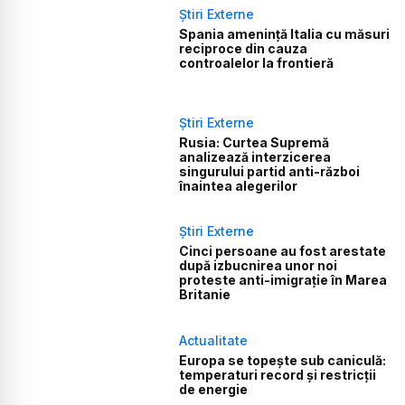
Știri Externe
Spania amenință Italia cu măsuri
reciproce din cauza
controalelor la frontieră
Știri Externe
Rusia: Curtea Supremă
analizează interzicerea
singurului partid anti-război
înaintea alegerilor
Știri Externe
Cinci persoane au fost arestate
după izbucnirea unor noi
proteste anti-imigrație în Marea
Britanie
Actualitate
Europa se topește sub caniculă:
temperaturi record și restricții
de energie