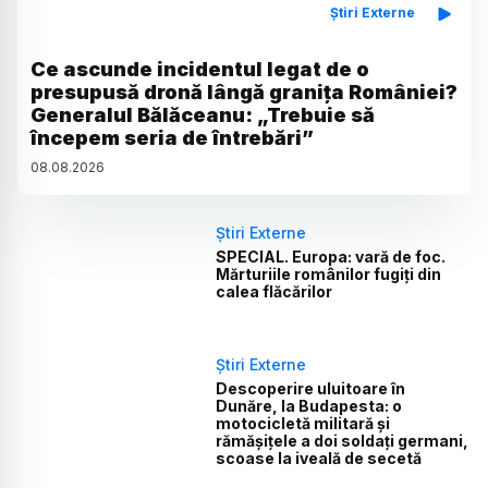
Știri Externe
Ce ascunde incidentul legat de o
presupusă dronă lângă granița României?
Generalul Bălăceanu: „Trebuie să
începem seria de întrebări”
08
.
08
.
2026
Știri Externe
SPECIAL. Europa: vară de foc.
Mărturiile românilor fugiți din
calea flăcărilor
Știri Externe
Descoperire uluitoare în
Dunăre, la Budapesta: o
motocicletă militară și
rămășițele a doi soldați germani,
scoase la iveală de secetă