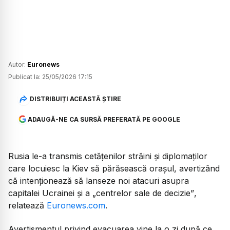
Autor:
Euronews
Publicat la:
25/05/2026 17:15
DISTRIBUIȚI ACEASTĂ ȘTIRE
ADAUGĂ-NE CA SURSĂ PREFERATĂ PE GOOGLE
Rusia le-a transmis cetățenilor străini și diplomaților
care locuiesc la Kiev să părăsească orașul, avertizând
că intenționează să lanseze noi atacuri asupra
capitalei Ucrainei și a
„centrelor sale de decizie”
,
relatează
Euronews.com
.
Avertismentul privind evacuarea vine la o zi după ce