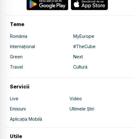
Teme
România
MyEurope
Internațional
#TheCube
Green
Next
Travel
Cultură
Servicii
Live
Video
Emisiuni
Ultimele Știri
Aplicația Mobilă
Utile