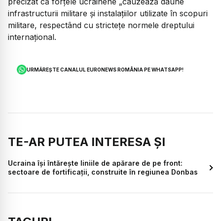
precizat că forțele ucrainene „cauzează daune
infrastructurii militare și instalațiilor utilizate în scopuri
militare, respectând cu strictețe normele dreptului
internațional.
URMĂREȘTE CANALUL EURONEWS ROMÂNIA PE WHATSAPP!
TE-AR PUTEA INTERESA ȘI
Ucraina își întărește liniile de apărare de pe front:
sectoare de fortificații, construite în regiunea Donbas