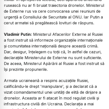
rusească nu ar fi bruiat traiectoria dronelor. Ministerul
de Externe rus va cere convocarea unei reuniuni de
urgență a Consiliului de Securitate al ONU. Iar Putin a
cerut armatei să pregătească lovituri de răspuns.
Vladimir Putin:
Ministerul Afacerilor Externe al Rusiei
a fost instruit să informeze organizațiile internaționale
și comunitatea internațională despre această crimă.
Dar, desigur, înțelegem cu toții că, în astfel de cazuri,
declarațiile Ministerului de Externe nu sunt suficiente.
De aceea, Ministerul Apărării al Rusiei a fost instruit să
își prezinte propunerile.
Armata ucraineană a respins acuzațiile Rusiei,
calificându-le drept 'manipulare', și a declarat că a
vizat comandamentul unei unități de elită de dirijare a
dronelor. Aceasta ar fi atacat în mod regulat civilii și
infrastructura civilă din Ucraina. Declarația a mai