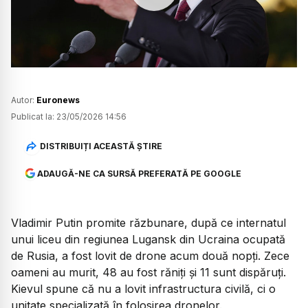
Watch
Autor:
Euronews
Publicat la:
23/05/2026 14:56
DISTRIBUIȚI ACEASTĂ ȘTIRE
ADAUGĂ-NE CA SURSĂ PREFERATĂ PE GOOGLE
Vladimir Putin promite răzbunare, după ce internatul
unui liceu din regiunea Lugansk din Ucraina ocupată
de Rusia, a fost lovit de drone acum două nopți. Zece
oameni au murit, 48 au fost răniți și 11 sunt dispăruți.
Kievul spune că nu a lovit infrastructura civilă, ci o
unitate specializată în folosirea dronelor.