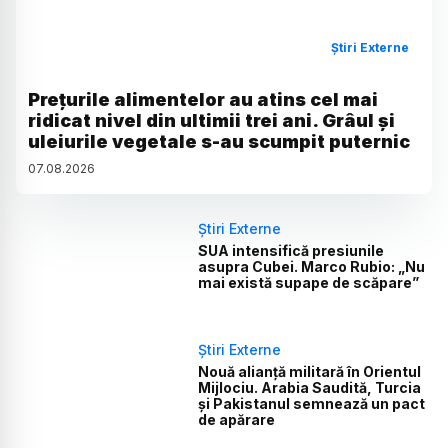
Știri Externe
Prețurile alimentelor au atins cel mai
ridicat nivel din ultimii trei ani. Grâul și
uleiurile vegetale s-au scumpit puternic
07
.
08
.
2026
Știri Externe
SUA intensifică presiunile
asupra Cubei. Marco Rubio: „Nu
mai există supape de scăpare”
Știri Externe
Nouă alianță militară în Orientul
Mijlociu. Arabia Saudită, Turcia
și Pakistanul semnează un pact
de apărare