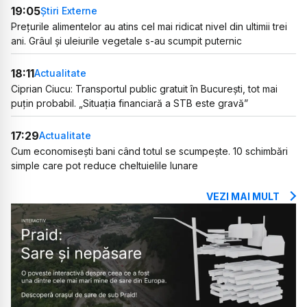
19:05
Știri Externe
Prețurile alimentelor au atins cel mai ridicat nivel din ultimii trei
ani. Grâul și uleiurile vegetale s-au scumpit puternic
18:11
Actualitate
Ciprian Ciucu: Transportul public gratuit în București, tot mai
puțin probabil. „Situația financiară a STB este gravă”
17:29
Actualitate
Cum economisești bani când totul se scumpește. 10 schimbări
simple care pot reduce cheltuielile lunare
VEZI MAI MULT