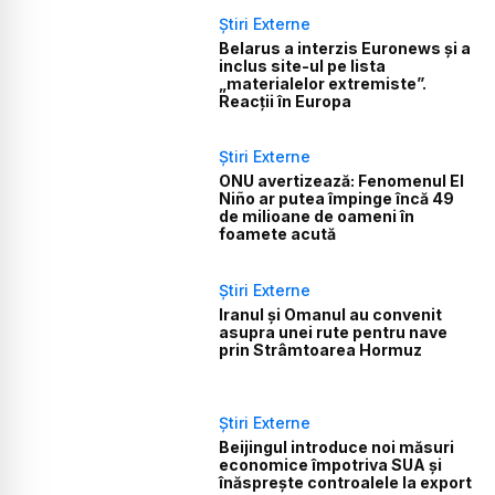
Știri Externe
Belarus a interzis Euronews și a
inclus site-ul pe lista
„materialelor extremiste”.
Reacții în Europa
Știri Externe
ONU avertizează: Fenomenul El
Niño ar putea împinge încă 49
de milioane de oameni în
foamete acută
Știri Externe
Iranul și Omanul au convenit
asupra unei rute pentru nave
prin Strâmtoarea Hormuz
Știri Externe
Beijingul introduce noi măsuri
economice împotriva SUA și
înăsprește controalele la export