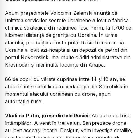
Acum președintele Volodimir Zelenski anunță că
unitatea serviciilor secrete ucrainene a lovit o fabrică
chimică strategică din regiunea rusă Perm, la 1.700 de
kilometri distanță de granița cu Ucraina. În urma
atacului, producția a fost oprită. Rusia transmite că
Ucraina a lovit azi-noapte și un depozit de petrol din
portul Novorosiisk, mai multe clădiri administrative din
Krasnodar și mai multe locuințe din Anapa.
86 de copii, cu vârste cuprinse între 14 și 18 ani, se
aflau în internatul liceului pedagogic din Starobilsk în
momentul atacului ucrainean cu drone, spun
autoritățile ruse.
Vladimir Putin, președintele Rusiei:
Atacul nu a fost
întâmplător. A venit în trei valuri. Șaisprezece drone
au lovit aceeași locație. Desigur, vom investiga detaliile,
acestea vor fi investigate. Se vor trage concluziile