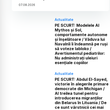
07
.
08
.
2026
Actualitate
PE SCURT: Modelele AI
Mythos și Sol,
comportamente autonome
și înșelătoare / Văduva lui
Navalnîi îi îndeamnă pe ruși
să voteze Iabloko /
Avertismentul pediatrilor:
Nu administrați uleiuri
esențiale copiilor
Actualitate
PE SCURT: Abdul El-Sayed,
victorie în alegerile primare
democrate din Michigan /
Al treilea tunel pentru
introducerea migranților
din Belarus în Lituania / De
ce sunt vârstnicii cei mai