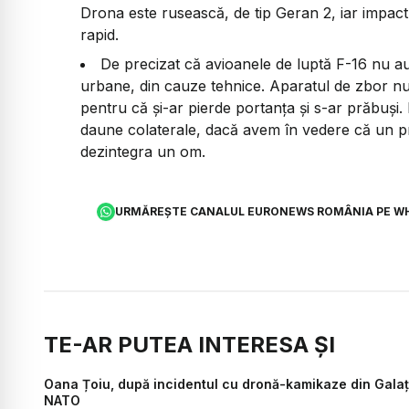
Drona este rusească, de tip Geran 2, iar impactu
rapid.
De precizat că avioanele de luptă F-16 nu au
urbane, din cauze tehnice. Aparatul de zbor n
pentru că și-ar pierde portanța și s-ar prăbuși
daune colaterale, dacă avem în vedere că un proi
dezintegra un om.
URMĂREȘTE CANALUL EURONEWS ROMÂNIA PE W
TE-AR PUTEA INTERESA ȘI
Oana Țoiu, după incidentul cu dronă-kamikaze din Galați:
NATO