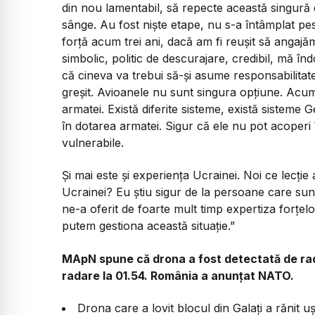
din nou lamentabil, să repecte această singură
sânge. Au fost niște etape, nu s-a întâmplat pe
forță acum trei ani, dacă am fi reușit să anga
simbolic, politic de descurajare, credibil, mă în
că cineva va trebui să-și asume responsabilitate
greșit. Avioanele nu sunt singura opțiune. Acum
armatei. Există diferite sisteme, există sisteme G
în dotarea armatei. Sigur că ele nu pot acoperi
vulnerabile.
Și mai este și experiența Ucrainei. Noi ce lecți
Ucrainei? Eu știu sigur de la persoane care sun
ne-a oferit de foarte mult timp expertiza forțel
putem gestiona această situație.”
MApN spune că drona a fost detectată de radar
radare la 01.54. România a anunțat NATO.
Drona care a lovit blocul din Galați a rănit 