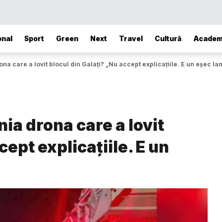
onal
Sport
Green
Next
Travel
Cultură
Academ
a care a lovit blocul din Galați? „Nu accept explicațiile. E un eșec la
ia drona care a lovit
cept explicațiile. E un