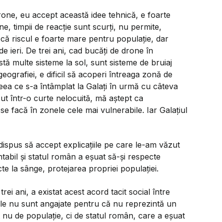
rone, eu accept această idee tehnică, e foarte
ne, timpii de reacție sunt scurți, nu permite,
 că riscul e foarte mare pentru populație, dar
 ieri. De trei ani, cad bucăți de drone în
tă multe sisteme la sol, sunt sisteme de bruiaj
geografiei, e dificil să acoperi întreaga zonă de
ceea ce s-a întâmplat la Galați în urmă cu câteva
t într-o curte nelocuită, mă aștept ca
se facă în zonele cele mai vulnerabile. Iar Galațiul
dispus să accept explicațiile pe care le-am văzut
tabil și statul român a eșuat să-și respecte
e la sânge, protejarea propriei populației.
 ani, a existat acest acord tacit social între
ele nu sunt angajate pentru că nu reprezintă un
t nu de populație, ci de statul român, care a eșuat