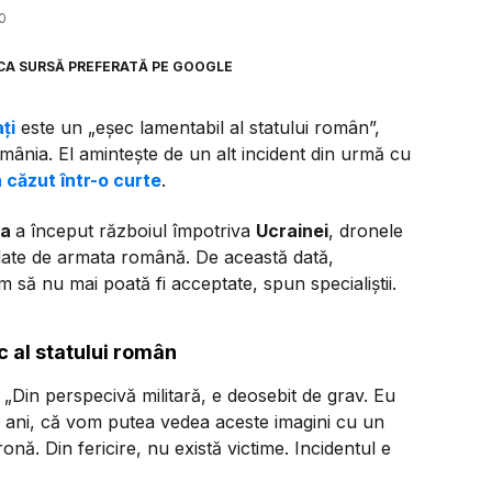
0
CA SURSĂ PREFERATĂ PE GOOGLE
ți
este un „eșec lamentabil al statului român”,
mânia. El amintește de un alt incident din urmă cu
 căzut într-o curte
.
ia
a început războiul împotriva
Ucrainei
, dronele
hilate de armata română. De această dată,
m să nu mai poată fi acceptate, spun specialiștii.
c al statului român
:
„Din perspecivă militară, e deosebit de grav. Eu
a ani, că vom putea vedea aceste imagini cu un
dronă. Din fericire, nu există victime. Incidentul e