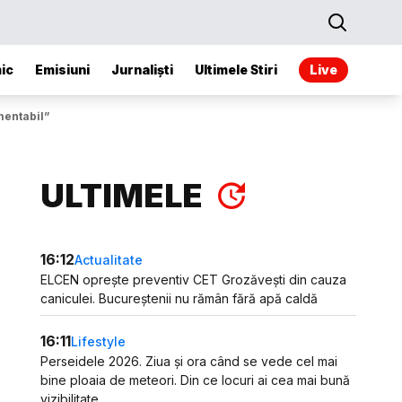
ic
Emisiuni
Jurnaliști
Ultimele Stiri
Live
mentabil”
ULTIMELE
16:12
Actualitate
ELCEN oprește preventiv CET Grozăvești din cauza
caniculei. Bucureștenii nu rămân fără apă caldă
16:11
Lifestyle
Perseidele 2026. Ziua și ora când se vede cel mai
bine ploaia de meteori. Din ce locuri ai cea mai bună
vizibilitate