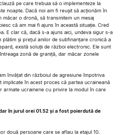
 clauză pe care trebuia să o implementeze la
ste noapte. Dacă noi am fi reușit să acționăm în
jăm măcar o dronă, să transmitem un mesaj
doiesc că am mai fi ajuns în această situație. Cred
a. E clar că, dacă s-a ajuns aici, undeva sigur s-a
 plătim și prețul anilor de subfinanțare cronică a
epard, există soluții de război electronic. Ele sunt
 întreaga zonă de graniță, dar măcar zonele
e am învățat din războiul de agresiune împotriva
t implicate în acest proces că partea ucraineană
or armate ucrainene cu privire la modul în care
 în jurul orei 01.52 și a fost poierdută de
ușor două persoane care se aflau la etajul 10.