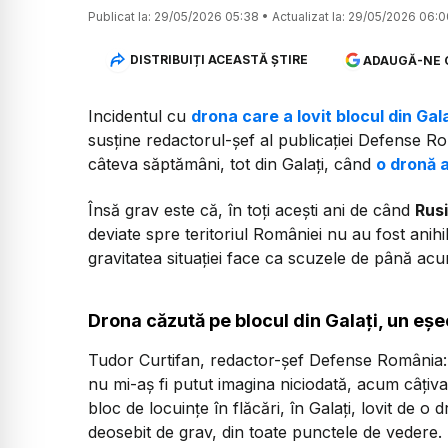
Publicat la:
29/05/2026 05:38
•
Actualizat la:
29/05/2026 06:0
DISTRIBUIȚI ACEASTĂ ȘTIRE
ADAUGĂ-NE 
Incidentul cu
drona care a lovit blocul din Gala
susține redactorul-șef al publicației Defense Ro
câteva săptămâni, tot din Galați, când
o dronă a
Însă grav este că, în toți acești ani de când
Rus
deviate spre teritoriul României nu au fost ani
gravitatea situației face ca scuzele de până acu
Drona căzută pe blocul din Galați, un eșe
Tudor Curtifan, redactor-șef Defense România
nu mi-aș fi putut imagina niciodată, acum câțiv
bloc de locuințe în flăcări, în Galați, lovit de o 
deosebit de grav, din toate punctele de vedere.