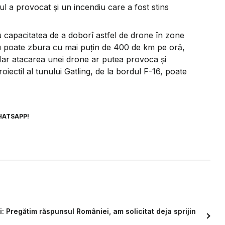
l a provocat și un incendiu care a fost stins
 capacitatea de a doborî astfel de drone în zone
u poate zbura cu mai puțin de 400 de km pe oră,
. Iar atacarea unei drone ar putea provoca și
ectil al tunului Gatling, de la bordul F-16, poate
HATSAPP!
 Pregătim răspunsul României, am solicitat deja sprijin