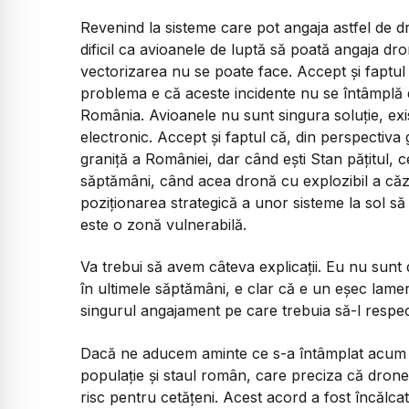
Revenind la sisteme care pot angaja astfel de d
dificil ca avioanele de luptă să poată angaja dro
vectorizarea nu se poate face. Accept și faptul
problema e că aceste incidente nu se întâmplă de
România. Avioanele nu sunt singura soluție, exis
electronic. Accept și faptul că, din perspectiva 
graniță a României, dar când ești Stan pățitul, 
săptămâni, când acea dronă cu explozibil a căzu
poziționarea strategică a unor sisteme la sol să 
este o zonă vulnerabilă.
Va trebui să avem câteva explicații. Eu nu sunt 
în ultimele săptămâni, e clar că e un eșec lamen
singurul angajament pe care trebuia să-l respect
Dacă ne aducem aminte ce s-a întâmplat acum trei
populație și staul român, care preciza că dron
risc pentru cetățeni. Acest acord a fost încălca