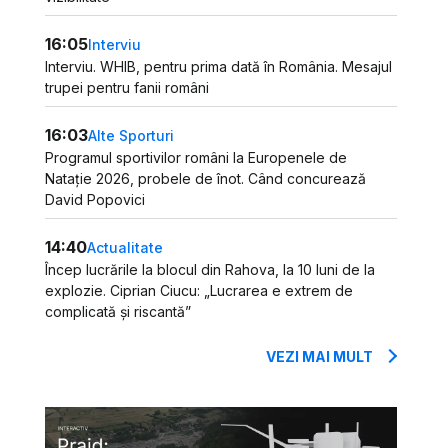
16:05
Interviu
Interviu. WHIB, pentru prima dată în România. Mesajul
trupei pentru fanii români
16:03
Alte Sporturi
Programul sportivilor români la Europenele de
Natație 2026, probele de înot. Când concurează
David Popovici
14:40
Actualitate
Încep lucrările la blocul din Rahova, la 10 luni de la
explozie. Ciprian Ciucu: „Lucrarea e extrem de
complicată și riscantă”
VEZI MAI MULT