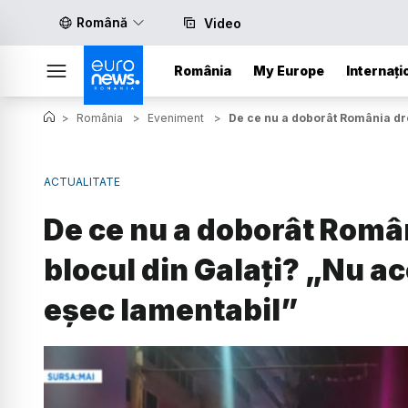
Română
Video
România
My Europe
Internați
>
România
>
Eveniment
>
De ce nu a doborât România dron
ACTUALITATE
De ce nu a doborât Român
blocul din Galați? „Nu ac
eșec lamentabil”