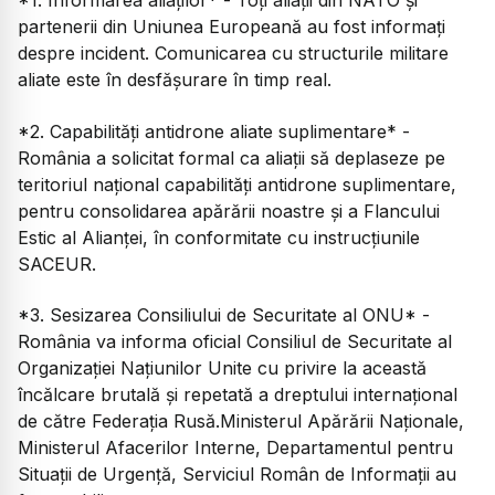
*1. Informarea aliaților* - Toți aliații din NATO și
partenerii din Uniunea Europeană au fost informați
despre incident. Comunicarea cu structurile militare
aliate este în desfășurare în timp real.
*2. Capabilități antidrone aliate suplimentare* -
România a solicitat formal ca aliații să deplaseze pe
teritoriul național capabilități antidrone suplimentare,
pentru consolidarea apărării noastre și a Flancului
Estic al Alianței, în conformitate cu instrucțiunile
SACEUR.
*3. Sesizarea Consiliului de Securitate al ONU* -
România va informa oficial Consiliul de Securitate al
Organizației Națiunilor Unite cu privire la această
încălcare brutală și repetată a dreptului internațional
de către Federația Rusă.Ministerul Apărării Naționale,
Ministerul Afacerilor Interne, Departamentul pentru
Situații de Urgență, Serviciul Român de Informații au