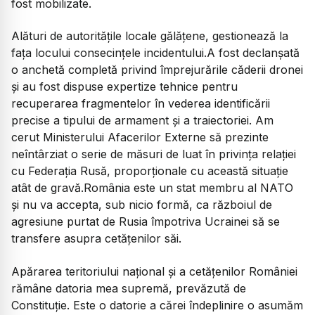
fost mobilizate.
Alături de autoritățile locale gălățene, gestionează la
fața locului consecințele incidentului.A fost declanșată
o anchetă completă privind împrejurările căderii dronei
și au fost dispuse expertize tehnice pentru
recuperarea fragmentelor în vederea identificării
precise a tipului de armament și a traiectoriei. Am
cerut Ministerului Afacerilor Externe să prezinte
neîntârziat o serie de măsuri de luat în privința relației
cu Federația Rusă, proporționale cu această situație
atât de gravă.România este un stat membru al NATO
și nu va accepta, sub nicio formă, ca războiul de
agresiune purtat de Rusia împotriva Ucrainei să se
transfere asupra cetățenilor săi.
Apărarea teritoriului național și a cetățenilor României
rămâne datoria mea supremă, prevăzută de
Constituție. Este o datorie a cărei îndeplinire o asumăm