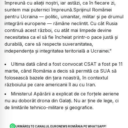
împreună cu aliații noștri, iar astăzi, ca în fiecare zi,
suntem mai puternici împreună.Sprijinul României
pentru Ucraina — politic, umanitar, militar și pe drumul
integrării europene — rămâne neclintit. Cu cât Rusia
continuă acest război, cu atât mai limpede devine
necesitatea ca el să fie încheiat printr-o pace justă și
durabilă, care să respecte suveranitatea,
independența și integritatea teritorială a Ucrainei.”
Ultima dată când a fost convocat CSAT a fost pe 11
martie, când România a decis să permită ca SUA să
folosească bazele din țara noastră, în contextul
războiului pe care americanii îl au cu Iran.
Ministerul Apărării a explicat de ce forțele aeriene
nu au doborât drona din Galați. Nu ar ține de lege, ci
de limitările tehnico-militare și geografice.
URMĂREȘTE CANALUL EURONEWS ROMÂNIA PE WHATSAPP!