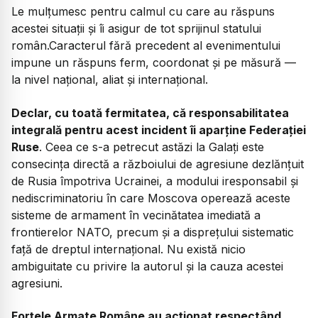
Le mulțumesc pentru calmul cu care au răspuns
acestei situații și îi asigur de tot sprijinul statului
român.Caracterul fără precedent al evenimentului
impune un răspuns ferm, coordonat și pe măsură —
la nivel național, aliat și internațional.
Declar, cu toată fermitatea, că responsabilitatea
integrală pentru acest incident îi aparține Federației
Ruse
. Ceea ce s-a petrecut astăzi la Galați este
consecința directă a războiului de agresiune dezlănțuit
de Rusia împotriva Ucrainei, a modului iresponsabil și
nediscriminatoriu în care Moscova operează aceste
sisteme de armament în vecinătatea imediată a
frontierelor NATO, precum și a disprețului sistematic
față de dreptul internațional. Nu există nicio
ambiguitate cu privire la autorul și la cauza acestei
agresiuni.
Forțele Armate Române au acționat respectând