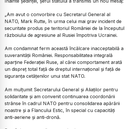
Înainte ședinței, șeful statului a transmis un nou mesaj:
„Am avut o convorbire cu Secretarul General al
NATO, Mark Rutte, în urma celui mai grav incident de
securitate produs pe teritoriul României de la începutul
războiului de agresiune al Rusiei împotriva Ucrainei.
Am condamnat ferm această încălcare inacceptabilă a
suveranității României. Responsabilitatea integrală
aparține Federației Ruse, al cărei comportament arată
un dispreț total față de dreptul internațional și față de
siguranța cetățenilor unui stat NATO.
Am mulțumit Secretarului General și Aliaților pentru
solidaritate și am convenit continuarea coordonării
strânse în cadrul NATO pentru consolidarea apărării
noastre și a Flancului Estic, în special cu capacități
anti-aeriene și anti-dronă.