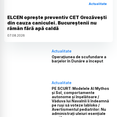
Actualitate
ELCEN oprește preventiv CET Grozăvești
din cauza caniculei. Bucureștenii nu
rămân fără apă caldă
07
.
08
.
2026
Actualitate
Operațiunea de scufundare a
barjelor în Dunăre a început
Actualitate
PE SCURT: Modelele AI Mythos
și Sol, comportamente
autonome și înșelătoare /
Văduva lui Navalnîi îi îndeamnă
pe ruși să voteze Iabloko /
Avertismentul pediatrilor: Nu
administrați uleiuri esențiale