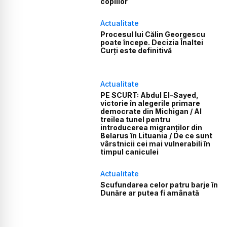
copiilor
Actualitate
Procesul lui Călin Georgescu
poate începe. Decizia Înaltei
Curți este definitivă
Actualitate
PE SCURT: Abdul El-Sayed,
victorie în alegerile primare
democrate din Michigan / Al
treilea tunel pentru
introducerea migranților din
Belarus în Lituania / De ce sunt
vârstnicii cei mai vulnerabili în
timpul caniculei
Actualitate
Scufundarea celor patru barje în
Dunăre ar putea fi amânată