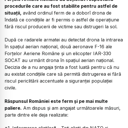
procedurile care au fost stabilite pentru astfel de
situații,
având ordinul ferm de a doborî drona de
îndată ce condițiile ar fi permis o astfel de operațiune
fără riscul producerii de victime sau distrugeri la sol.
După ce radarele armatei au detectat drona la intrarea
în spațiul aerian național, două aeronave F-16 ale
Forțelor Aeriene Române și un elicopter IAR-330
SOCAT au urmărit drona în spațiul aerian național.
Decizia de a nu angaja ținta a fost luată pentru că nu
au existat condițiile care să permită distrugerea ei fără
riscul periclitării accentuate a siguranței populației
civile.
Răspunsul României este ferm și pe mai multe
paliere.
Am dispus și am angajat următoarele măsuri,
parte dintre ele deja realizate: