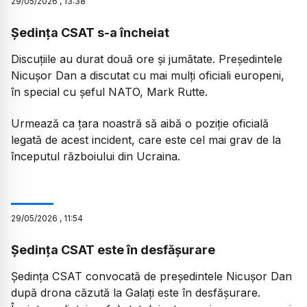
29
/
05
/
2026
,
13:38
Ședința CSAT s-a încheiat
Discuțiile au durat două ore și jumătate. Președintele
Nicușor Dan a discutat cu mai mulți oficiali europeni,
în special cu șeful NATO, Mark Rutte.
Urmează ca țara noastră să aibă o poziție oficială
legată de acest incident, care este cel mai grav de la
începutul războiului din Ucraina.
29
/
05
/
2026
,
11:54
Ședința CSAT este în desfășurare
Ședința CSAT convocată de președintele Nicușor Dan
după drona căzută la Galați este în desfășurare.