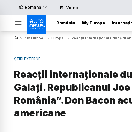
Română
Video
România
My Europe
Internați
>
My Europe
>
Europa
>
Reacții internaționale după dron
ȘTIRI EXTERNE
Reacții internaționale du
Galați. Republicanul Joe
România”. Don Bacon acu
americane