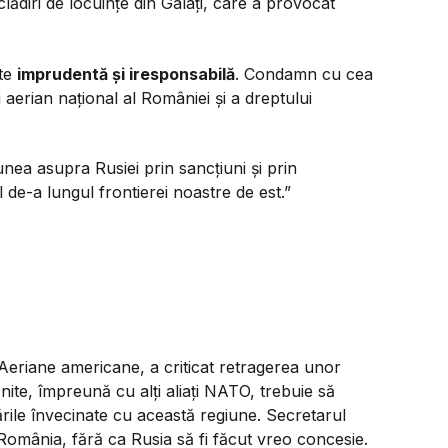
lădiri de locuințe din Galați, care a provocat
ste
imprudentă și iresponsabilă
. Condamn cu cea
 aerian național al României și a dreptului
iunea asupra Rusiei prin sancțiuni și prin
 de-a lungul frontierei noastre de est.”
e Aeriane americane, a criticat retragerea unor
nite, împreună cu alți aliați NATO, trebuie să
ările învecinate cu această regiune. Secretarul
n România, fără ca Rusia să fi făcut vreo concesie.