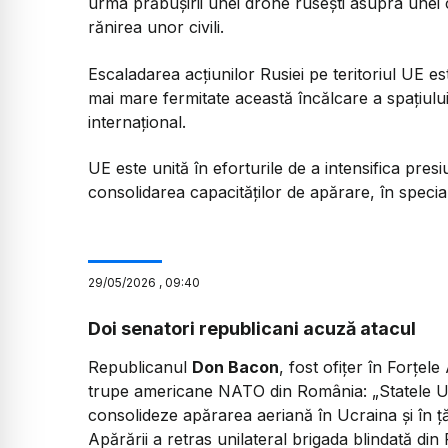
urma prăbușirii unei drone rusești asupra unei c
rănirea unor civili.
Escaladarea acțiunilor Rusiei pe teritoriul UE e
mai mare fermitate această încălcare a spațiului
internațional.
UE este unită în eforturile de a intensifica pres
consolidarea capacităților de apărare, în special
29
/
05
/
2026
,
09:40
Doi senatori republicani acuză atacul
Republicanul
Don Bacon
, fost ofițer în Forțel
trupe americane NATO din România:
„Statele U
consolideze apărarea aeriană în Ucraina și în ț
Apărării a retras unilateral brigada blindată di