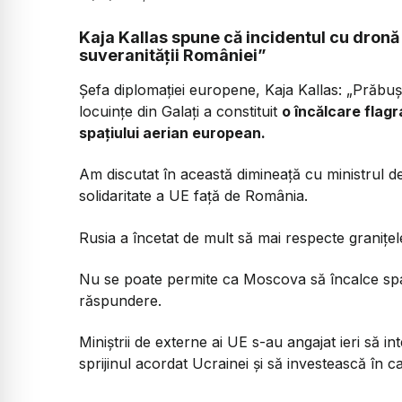
Kaja Kallas spune că incidentul cu dronă
suveranității României”
Șefa diplomației europene, Kaja Kallas:
„Prăbuși
locuințe din Galați a constituit
o încălcare flagr
spațiului aerian european.
Am discutat în această dimineață cu ministrul d
solidaritate a UE față de România.
Rusia a încetat de mult să mai respecte granițel
Nu se poate permite ca Moscova să încalce spaț
răspundere.
Miniștrii de externe ai UE s-au angajat ieri să 
sprijinul acordat Ucrainei și să investească în 