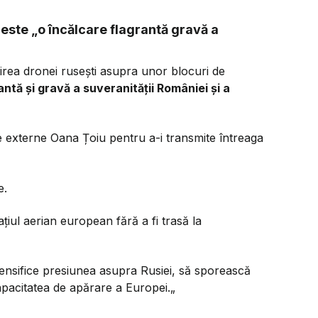
 este „o încălcare flagrantă gravă a
rea dronei rusești asupra unor blocuri de
antă și gravă a suveranității României și a
e externe Oana Țoiu pentru a-i transmite întreaga
e.
iul aerian european fără a fi trasă la
intensifice presiunea asupra Rusiei, să sporească
capacitatea de apărare a Europei.„