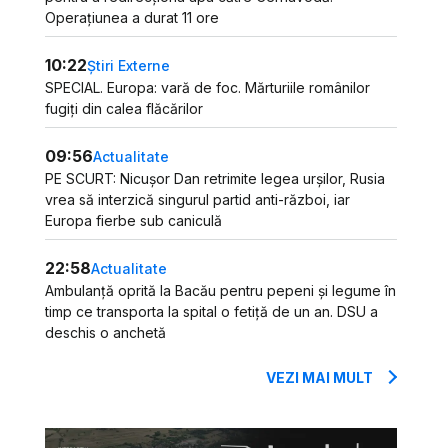
Operațiunea a durat 11 ore
10:22
Știri Externe
SPECIAL. Europa: vară de foc. Mărturiile românilor
fugiți din calea flăcărilor
09:56
Actualitate
PE SCURT: Nicușor Dan retrimite legea urșilor, Rusia
vrea să interzică singurul partid anti-război, iar
Europa fierbe sub caniculă
22:58
Actualitate
Ambulanță oprită la Bacău pentru pepeni și legume în
timp ce transporta la spital o fetiță de un an. DSU a
deschis o anchetă
VEZI MAI MULT