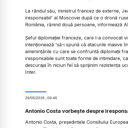
La rândul său, ministrul francez de externe, J
iresponsabil' al Moscovei după ce o dronă ruse
România, rănind două persoane, informează A
Șeful diplomației franceze, care l-a convocat v
intenționează 'să-i spună că atacurile masive împ
amenințările cu care se confruntă diplomații fr
iresponsabile sunt toate forme de intimidare, 
descuraja în niciun fel să sprijinim rezistența u
Inter.
29
/
05
/
2026
,
09:46
Antonio Costa vorbește despre iresponsab
Antonio Costa, președintele Consiliului Europe