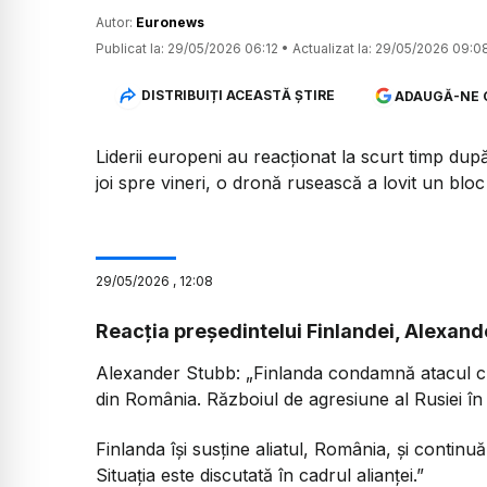
Autor:
Euronews
Publicat la:
29/05/2026 06:12
•
Actualizat la:
29/05/2026 09:0
DISTRIBUIȚI ACEASTĂ ȘTIRE
ADAUGĂ-NE 
Liderii europeni au reacționat la scurt timp dup
joi spre vineri, o dronă rusească a lovit un bloc d
29
/
05
/
2026
,
12:08
Reacția președintelui Finlandei, Alexand
Alexander Stubb:
„Finlanda condamnă atacul cu 
din România. Războiul de agresiune al Rusiei în 
Finlanda își susține aliatul, România, și continu
Situația este discutată în cadrul alianței.”