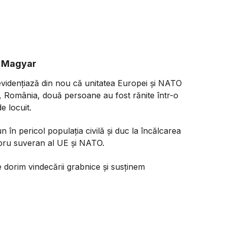
r Magyar
 evidențiază din nou că unitatea Europei și NATO
i, România, două persoane au fost rănite într-o
e locuit.
în pericol populația civilă și duc la încălcarea
membru suveran al UE și NATO.
e dorim vindecării grabnice și susținem