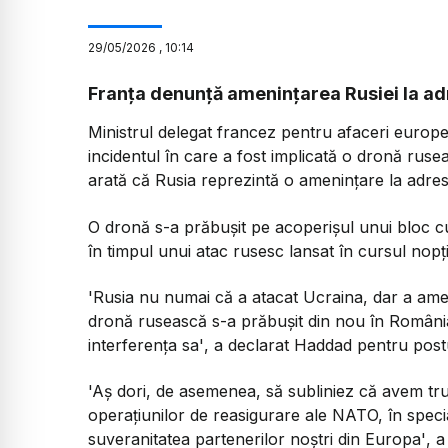
29
/
05
/
2026
,
10:14
Franța denunță amenințarea Rusiei la ad
Ministrul delegat francez pentru afaceri europ
incidentul în care a fost implicată o dronă rusea
arată că Rusia reprezintă o amenințare la adres
O dronă s-a prăbușit pe acoperișul unui bloc cu 
în timpul unui atac rusesc lansat în cursul nopț
'Rusia nu numai că a atacat Ucraina, dar a amen
dronă rusească s-a prăbușit din nou în Români
interferența sa'
, a declarat Haddad pentru post
'Aș dori, de asemenea, să subliniez că avem tr
operațiunilor de reasigurare ale NATO, în speci
suveranitatea partenerilor noștri din Europa'
, 