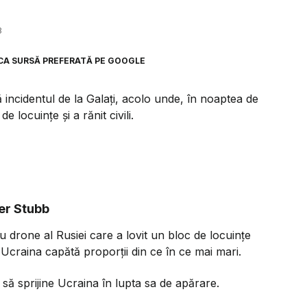
8
CA SURSĂ PREFERATĂ PE GOOGLE
ă incidentul de la Galați, acolo unde, în noaptea de
e locuințe și a rănit civili.
er Stubb
drone al Rusiei care a lovit un bloc de locuințe
Ucraina capătă proporții din ce în ce mai mari.
ă să sprijine Ucraina în lupta sa de apărare.