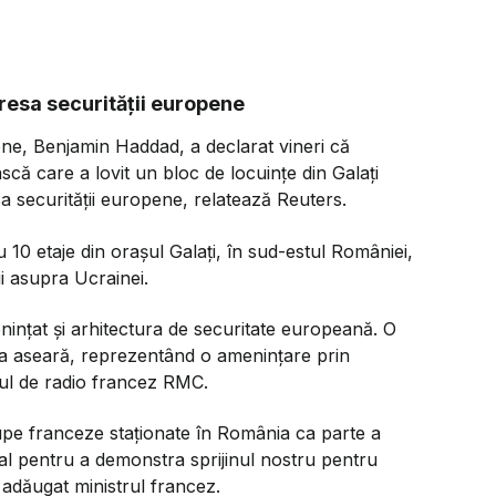
resa securității europene
ene, Benjamin Haddad, a declarat vineri că
scă care a lovit un bloc de locuințe din Galați
a securității europene, relatează Reuters.
10 etaje din orașul Galați, în sud-estul României,
ii asupra Ucrainei.
ințat și arhitectura de securitate europeană. O
a aseară, reprezentând o amenințare prin
ul de radio francez RMC.
upe franceze staționate în România ca parte a
al pentru a demonstra sprijinul nostru pentru
a adăugat ministrul francez.