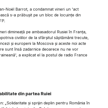
ean-Noël Barrot, a condamnat vineri un 'act
ască s-a prăbușit pe un bloc de locuințe din
FP.
ineri dimineață pe ambasadorul Rusiei în Franța,
otriva civililor de la sfârșitul săptămânii trecute,
ancezi și europeni la Moscova și aceste noi acte
care sunt însă zadarnice deoarece nu ne vor
craineană', a explicat el la postul de radio France
ilitate din partea Ruiei
an:
„Solidaritate și sprijin deplin pentru România în