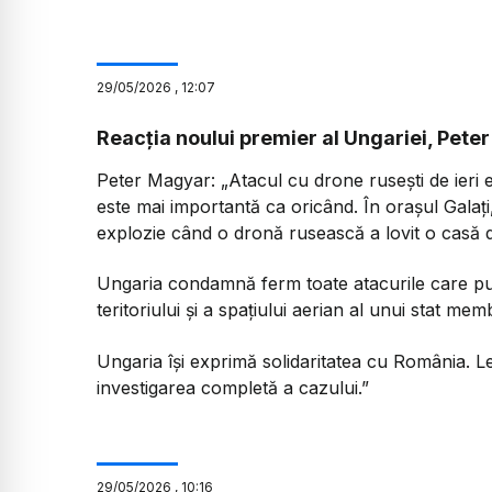
29
/
05
/
2026
,
12:07
Reacția noului premier al Ungariei, Pete
Peter Magyar:
„Atacul cu drone rusești de ieri
este mai importantă ca oricând. În orașul Galaț
explozie când o dronă rusească a lovit o casă d
Ungaria condamnă ferm toate atacurile care pun 
teritoriului și a spațiului aerian al unui stat 
Ungaria își exprimă solidaritatea cu România. L
investigarea completă a cazului.”
29
/
05
/
2026
,
10:16