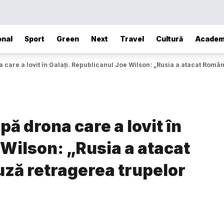
onal
Sport
Green
Next
Travel
Cultură
Academ
a care a lovit în Galați. Republicanul Joe Wilson: „Rusia a atacat Ro
pă drona care a lovit în
 Wilson: „Rusia a atacat
ză retragerea trupelor