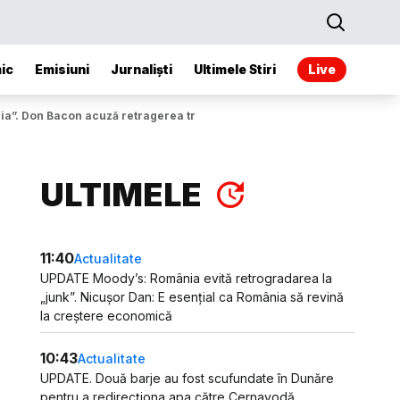
ic
Emisiuni
Jurnaliști
Ultimele Stiri
Live
mânia”. Don Bacon acuză retragerea trupelor americane
ULTIMELE
11:40
Actualitate
UPDATE Moody’s: România evită retrogradarea la
„junk”. Nicușor Dan: E esențial ca România să revină
la creștere economică
10:43
Actualitate
UPDATE. Două barje au fost scufundate în Dunăre
pentru a redirecționa apa către Cernavodă.