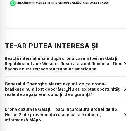
URMĂREȘTE CANALUL EURONEWS ROMÂNIA PE WHATSAPP!
TE-AR PUTEA INTERESA ȘI
Reacții internaționale după drona care a lovit în Galați.
Republicanul Joe Wilson: „Rusia a atacat România”. Don
Bacon acuză retragerea trupelor americane
Generalul Gheorghe Maxim explică de ce drona-
kamikaze nu a fost doborâtă: „Nu au existat oportunități
reale de angajare în condiții de siguranță”
Dronă căzută la Galați: Toată încărcătura dronei de tip
Geran 2, de proveniență rusească, a explodat,
informează MApN