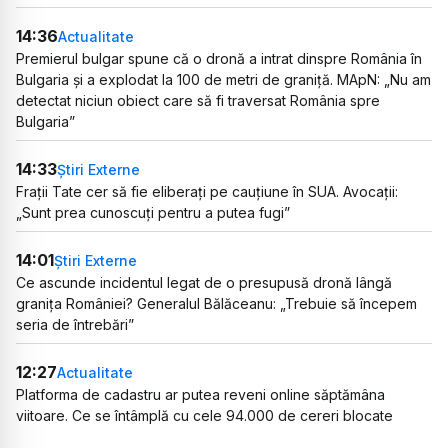
14:36
Actualitate
Premierul bulgar spune că o dronă a intrat dinspre România în
Bulgaria și a explodat la 100 de metri de graniță. MApN: „Nu am
detectat niciun obiect care să fi traversat România spre
Bulgaria”
14:33
Știri Externe
Frații Tate cer să fie eliberați pe cauțiune în SUA. Avocații:
„Sunt prea cunoscuți pentru a putea fugi”
14:01
Știri Externe
Ce ascunde incidentul legat de o presupusă dronă lângă
granița României? Generalul Bălăceanu: „Trebuie să începem
seria de întrebări”
12:27
Actualitate
Platforma de cadastru ar putea reveni online săptămâna
viitoare. Ce se întâmplă cu cele 94.000 de cereri blocate