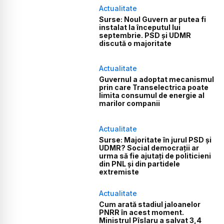
Actualitate
Surse: Noul Guvern ar putea fi
instalat la începutul lui
septembrie. PSD și UDMR
discută o majoritate
Actualitate
Guvernul a adoptat mecanismul
prin care Transelectrica poate
limita consumul de energie al
marilor companii
Actualitate
Surse: Majoritate în jurul PSD și
UDMR? Social democrații ar
urma să fie ajutați de politicieni
din PNL și din partidele
extremiste
Actualitate
Cum arată stadiul jaloanelor
PNRR în acest moment.
Ministrul Pîslaru a salvat 3,4