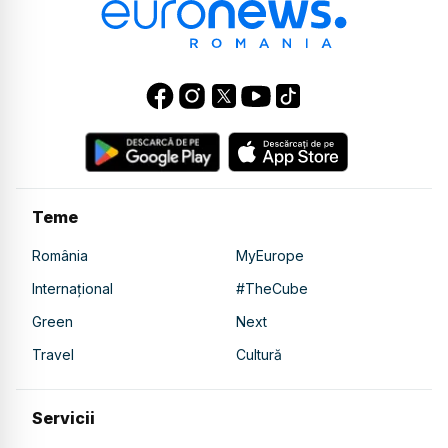
Teme
România
MyEurope
Internațional
#TheCube
Green
Next
Travel
Cultură
Servicii