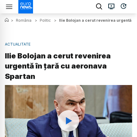
>
România
>
Politic
>
Ilie Bolojan a cerut revenirea urgentă î
ACTUALITATE
Ilie Bolojan a cerut revenirea
urgentă în țară cu aeronava
Spartan
Watch