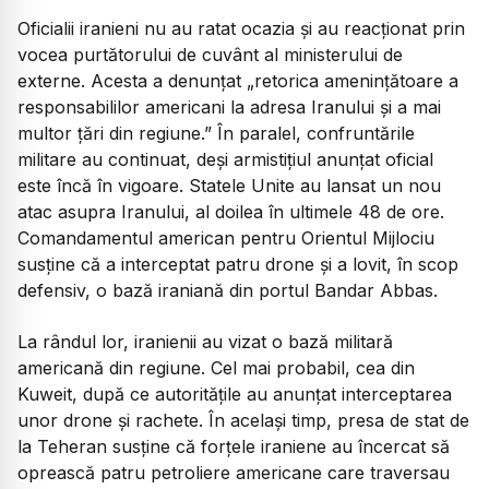
Oficialii iranieni nu au ratat ocazia și au reacționat prin
vocea purtătorului de cuvânt al ministerului de
externe. Acesta a denunțat „retorica amenințătoare a
responsabililor americani la adresa Iranului și a mai
multor țări din regiune.” În paralel, confruntările
militare au continuat, deși armistițiul anunțat oficial
este încă în vigoare. Statele Unite au lansat un nou
atac asupra Iranului, al doilea în ultimele 48 de ore.
Comandamentul american pentru Orientul Mijlociu
susține că a interceptat patru drone și a lovit, în scop
defensiv, o bază iraniană din portul Bandar Abbas.
La rândul lor, iranienii au vizat o bază militară
americană din regiune. Cel mai probabil, cea din
Kuweit, după ce autoritățile au anunțat interceptarea
unor drone și rachete. În același timp, presa de stat de
la Teheran susține că forțele iraniene au încercat să
oprească patru petroliere americane care traversau