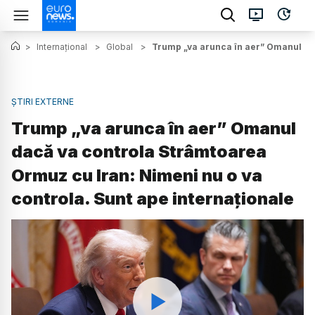
>
Internațional
>
Global
>
Trump „va arunca în aer” Omanul dac
ȘTIRI EXTERNE
Trump „va arunca în aer” Omanul
dacă va controla Strâmtoarea
Ormuz cu Iran: Nimeni nu o va
controla. Sunt ape internaționale