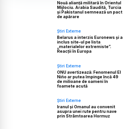
Nouă alianță militară în Orientul
Mijlociu. Arabia Saudită, Turcia
și Pakistanul semnează un pact
de apărare
Știri Externe
Belarus a interzis Euronews și a
inclus site-ul pe lista
„materialelor extremiste”.
Reacții în Europa
Știri Externe
ONU avertizează: Fenomenul El
Niño ar putea împinge încă 49
de milioane de oameni în
foamete acută
Știri Externe
Iranul și Omanul au convenit
asupra unei rute pentru nave
prin Strâmtoarea Hormuz