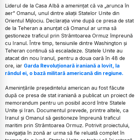
Liderul de la Casa Albă a amenințat că va „arunca în
aer” Omanul, unul dintre aliații Statelor Unite din
Orientul Mijlociu. Declarația vine după ce presa de stat
de la Teheran a anunțat că Omanul ar urma să
gestioneze traficul prin Strâmtoarea Ormuz împreună
cu Iranul. Între timp, tensiunile dintre Washington și
Teheran continuă să escaladeze. Statele Unite au
atacat din nou Iranul, pentru a doua oară în 48 de
ore, iar
Garda Revoluționară iraniană a lovit, la
rândul ei, o bază militară americană din regiune.
Amenințările președintelui american au fost făcute
după ce presa de stat iraniană a publicat un proiect de
memorandum pentru un posibil acord între Statele
Unite și Iran. Documentul prevede, printre altele, ca
Iranul și Omanul să gestioneze împreună traficul
maritim prin Strâmtoarea Ormuz. Potrivit proiectului,
navigația în zonă ar urma să fie reluată complet în