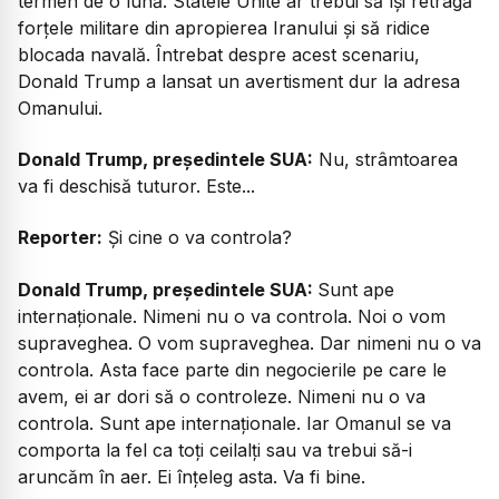
termen de o lună. Statele Unite ar trebui să își retragă
forțele militare din apropierea Iranului și să ridice
blocada navală. Întrebat despre acest scenariu,
Donald Trump a lansat un avertisment dur la adresa
Omanului.
Donald Trump, președintele SUA:
Nu, strâmtoarea
va fi deschisă tuturor. Este...
Reporter:
Și cine o va controla?
Donald Trump, președintele SUA:
Sunt ape
internaționale. Nimeni nu o va controla. Noi o vom
supraveghea. O vom supraveghea. Dar nimeni nu o va
controla. Asta face parte din negocierile pe care le
avem, ei ar dori să o controleze. Nimeni nu o va
controla. Sunt ape internaționale. Iar Omanul se va
comporta la fel ca toți ceilalți sau va trebui să-i
aruncăm în aer. Ei înțeleg asta. Va fi bine.