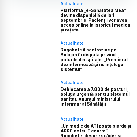
Actualitate
Platforma „e-Sănătatea Mea”
devine disponibilă de la 1
septembrie. Pacienții vor avea
acces online la istoricul medical
și rețete
Actualitate
Rogobete îl contrazice pe
Bolojan în disputa privind
paturile din spitale: „Premierul
dezinformează și nu înțelege
sistemul”
Actualitate
Deblocarea a 7.800 de posturi,
soluția urgentă pentru sistemul
sanitar. Anunțul ministrului
interimar al Sănătății
Actualitate
„Un medic de ATI poate pierde și
4000 de lei. E enorm”.
Rogobete, despre scăderea