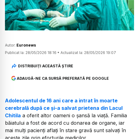
Watch
Autor:
Euronews
Publicat la:
28/05/2026 18:16
•
Actualizat la:
28/05/2026 19:07
DISTRIBUIȚI ACEASTĂ ȘTIRE
ADAUGĂ-NE CA SURSĂ PREFERATĂ PE GOOGLE
Adolescentul de 16 ani care a intrat în moarte
cerebrală după ce și-a salvat prietena din Lacul
Chitila
a oferit altor oameni o șansă la viață. Familia
băiatului a fost de acord cu donarea de organe, iar
mai mulți pacienți aflați în stare gravă sunt salvați în
aceste zile prin eforturile medicilor.