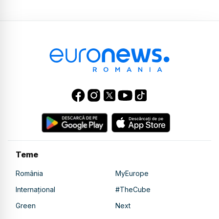
Teme
România
MyEurope
Internațional
#TheCube
Green
Next