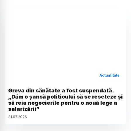
Actualitate
Greva din sănătate a fost suspendată.
„Dăm o șansă politicului să se reseteze și
să reia negocierile pentru o nouă lege a
salarizării”
31
.
07
.
2026