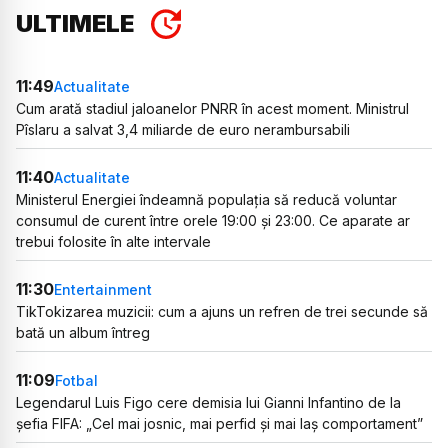
ULTIMELE
11:49
Actualitate
Cum arată stadiul jaloanelor PNRR în acest moment. Ministrul
Pîslaru a salvat 3,4 miliarde de euro nerambursabili
11:40
Actualitate
Ministerul Energiei îndeamnă populația să reducă voluntar
consumul de curent între orele 19:00 și 23:00. Ce aparate ar
trebui folosite în alte intervale
11:30
Entertainment
TikTokizarea muzicii: cum a ajuns un refren de trei secunde să
bată un album întreg
11:09
Fotbal
Legendarul Luis Figo cere demisia lui Gianni Infantino de la
șefia FIFA: „Cel mai josnic, mai perfid și mai laș comportament”