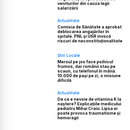
veniturilor din cauza legii
salarizării
Actualitate
Comisia de Sănătate a aprobat
deblocarea angajărilor în
spitale. PNL și USR invocă
riscuri de neconstituționalitate
Știri Locale
Mersul pe jos face psihicul
frumos, dar românii stau pe
scaun, cu telefonul în mână.
10.000 de pași pe zi, o misiune
dificilă
Actualitate
De ce e nevoie de vitamina K la
naștere? Explicațiile medicului
pediatru Mihai Craiu: Lipsa ei
poate provoca traumatisme și
hemoragii