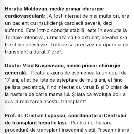
Horațiu Moldovan, medic primar chirurgie
cardiovasculară:
„
A fost internat de mai multe ori, era
un pacient cu insuficiență cardiacă severă, deci
suferind. Este într-o condiție stabilă, este în evoluție la
Terapie Intensivă, urmează să fie extubat, de-abia s-a
trezit din anestezie. Trebuie să precizez că operația de
transplant a durat 7 ore”.
Doctor Vlad Brașoveanu, medic primar chirurgie
generală
: „
Ficatul a ajuns de asemenea la un copil de
17 ani, aflat pe lista de așteptare de mulți ani, el fiind
pe lista pediatrică, fiind infectat cu virus B și D chiar de
la naștere de către mama lui. Și iată că evoluția bolii a
dus la realizarea acestui transplant”
.
Prof. dr. Cristian Lupașcu
,
coordonatorul Centrului
de transplant hepatic Iași
: „
Pentru noi fiecare
procedură de transplant înseamnă viață, înseamnă are