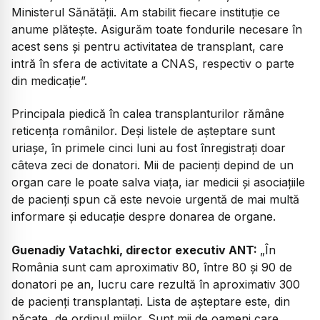
Ministerul Sănătății. Am stabilit fiecare instituție ce
anume plătește. Asigurăm toate fondurile necesare în
acest sens și pentru activitatea de transplant, care
intră în sfera de activitate a CNAS, respectiv o parte
din medicație”.
Principala piedică în calea transplanturilor rămâne
reticența românilor. Deși listele de așteptare sunt
uriașe, în primele cinci luni au fost înregistrați doar
câteva zeci de donatori. Mii de pacienți depind de un
organ care le poate salva viața, iar medicii și asociațiile
de pacienți spun că este nevoie urgentă de mai multă
informare și educație despre donarea de organe.
Guenadiy Vatachki, director executiv ANT:
„
În
România sunt cam aproximativ 80, între 80 și 90 de
donatori pe an, lucru care rezultă în aproximativ 300
de pacienți transplantați. Lista de așteptare este, din
păcate, de ordinul miilor. Sunt mii de oameni care