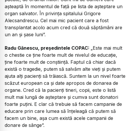
așteaptă în momentul de față pe lista de așteptare un
organ salvator.
În privința spitalului Grigore
Alecsandrescu. Cel mai mic pacient care a fost
transplantat acolo acum cred că două săptămâni are
un an și șase luni”.
Radu Gănescu, președintele COPAC:
„
Este mai mult
o chestie ce ține foarte mult de nivelul de educație,
ține foarte mult de conștiință. Faptul că chiar dacă
există o tragedie, putem să salvăm alte vieți și putem
ajuta alți pacienți să trăiască.
Suntem la un nivel foarte
scăzut european ca și date apropos de donarea de
organe. Cred că la pacienți tineri, copii, este o listă
mult mai lungă de așteptare și cumva sunt donatori
foarte puțini. E clar că trebuie să facem campanie de
educare prin care lumea să înțeleagă că putem să
facem un bine, așa cum există acele campanii de
donare de sânge”.