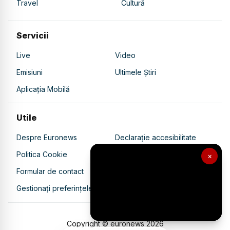
Travel
Cultură
Servicii
Live
Video
Emisiuni
Ultimele Știri
Aplicația Mobilă
Utile
Despre Euronews
Declarație accesibilitate
Politica Cookie
Politica de confidențialitate
×
Formular de contact
Transparență în utilizarea AI
Gestionați preferințele
Copyright © euronews
2026